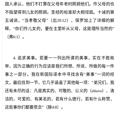
国人承认，他们不打算在父母年老时照顾他们。作父母的也
不指望得到儿女的照顾。圣经的标准却大相径庭。十诫的第
五诫说，“当孝敬父母”（出
20:12
），保罗加上了详细的解
释，“你们作儿女的，要在主里听从父母，这是理所当然的”
（弗
6:1
）。
4.
追求美事。
若要一一列出所谓的美事，实在不胜枚
举，因为正确的行为应该是我们所想、所说、所做的每一件
事之一部分。我在新国际译本中寻找含有“美事”一词的经
文，最后找到一节，它几乎涵盖了其他每一项：“弟兄们，我
还有未尽的话：凡是真实的、可敬的、公义的（
）、清
dikaios
洁的、可爱的、有美名的，若有什么德行，若有什么称赞，
这些事你们都要思念”（腓
4:8
）。