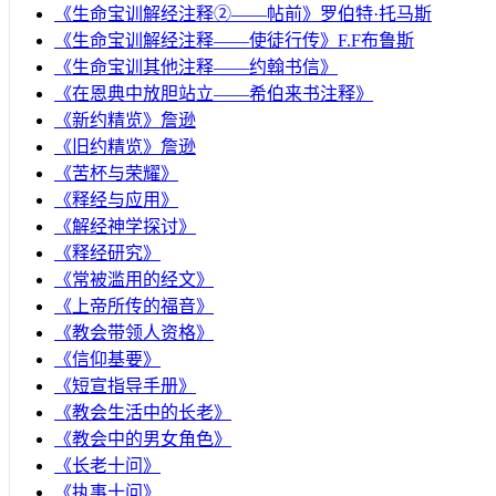
《生命宝训解经注释②——帖前》罗伯特·托马斯
《生命宝训解经注释——使徒行传》F.F布鲁斯
《生命宝训其他注释——约翰书信》
《在恩典中放胆站立——希伯来书注释》
《新约精览》詹逊
《旧约精览》詹逊
《苦杯与荣耀》
《释经与应用》
《解经神学探讨》
《释经研究》
《常被滥用的经文》
《上帝所传的福音》
《教会带领人资格》
《信仰基要》
《短宣指导手册》
《教会生活中的长老》
《教会中的男女角色》
《长老十问》
《执事十问》