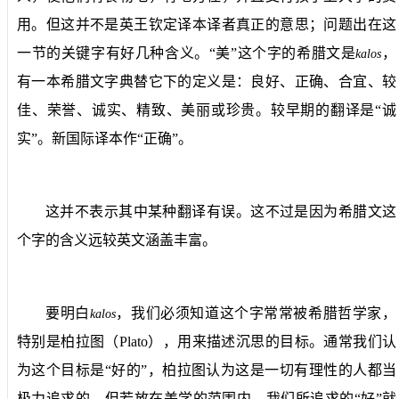
用。但这并不是英王钦定译本译者真正的意思；问题出在这
一节的关键字有好几种含义。“美”这个字的希腊文是
，
kalos
有一本希腊文字典替它下的定义是：良好、正确、合宜、较
佳、荣誉、诚实、精致、美丽或珍贵。较早期的翻译是“诚
实”。新国际译本作“正确”。
这并不表示其中某种翻译有误。这不过是因为希腊文这
个字的含义远较英文涵盖丰富。
要明白
，我们必须知道这个字常常被希腊哲学家，
kalos
特别是柏拉图（
Plato
），用来描述沉思的目标。通常我们认
为这个目标是“好的”，柏拉图认为这是一切有理性的人都当
极力追求的。但若放在美学的范围内，我们所追求的“好”就