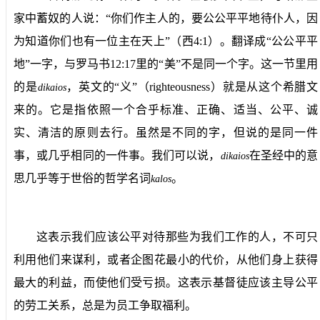
家中蓄奴的人说：“你们作主人的，要公公平平地待仆人，因
为知道你们也有一位主在天上”（西
4:1
）。翻译成“公公平平
地”一字，与罗马书
12:17
里的“美”不是同一个字。这一节里用
的是
，英文的“义”（
righteousness
）就是从这个希腊文
dikaios
来的。它是指依照一个合乎标准、正确、适当、公平、诚
实、清洁的原则去行。虽然是不同的字，但说的是同一件
事，或几乎相同的一件事。我们可以说，
在圣经中的意
dikaios
思几乎等于世俗的哲学名词
。
kalos
这表示我们应该公平对待那些为我们工作的人，不可只
利用他们来谋利，或者企图花最小的代价，从他们身上获得
最大的利益，而使他们受亏损。这表示基督徒应该主导公平
的劳工关系，总是为员工争取福利。