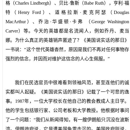
格（
Charles Lindbergh
）、贝比·鲁斯（
Babe Ruth
），亨利·福
特（
Henry Ford
）、道格拉斯·麦克阿瑟（
Douglas
MacArthur
）、乔治·华盛顿·卡弗
（
George Washington
Carver
）等。今天的英雄都是名流闻人，例如乔丹、麦当
娜。为什么真正的英雄销声匿迹了？《美国说实话的那日》
一书说：“这个世代英雄杳然，原因是我们不再对任何事物存
强烈的信念，并因而对维护这信念的人心生佩服。”
我们在民选官员中很难看到领袖风范，甚至连他们的诚
实都叫人起疑。《美国说实话的那日》记载了一个可悲的逸
事。
1987
年，一位大学校长在他自己的教会教成人主日学。
他的学生包括银行家、公司老板和大学教授。他根据时事问
了一个问题：“我们从新闻得知，有一艘伊朗船只沉没在波斯
湾。伊朗政府说，它是遭美国鱼雷击沉的。美国政府则说，