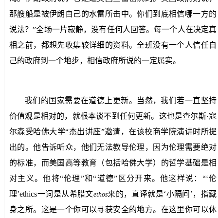
那艘船是被伊朗自己的水雷所击中。你们到底相信哪一方的
说法？”全场一片寂静，没有任何人回答。每一个人在决定真
相之前，都想先收集较详细的资料。全班没有一个人信任自
己的政府到一个地步，相信政府所说的一定属实。
我们的国家需要在道德上更新。当然，我们若一直坚持
价值观是相对的，就根本谈不到任何更新。这也是查尔斯·寇
尔森受哈佛大学“杰出讲座”邀请，在该校商学院演讲时所提
出的。他告诉听众，他们无法教导伦理，因为伦理需要绝对
的标准，而美国高等教育（包括哈佛大学）的哲学基础是相
对主义。他将“伦理”和“道德”区分开来。他这样说：“‘伦
理’
ethics
一词是从希腊文
来的，直译就是‘小隔间’，指藏
ethos
身之所。这是一个你可以寻获安全的地方。在这里你可以休