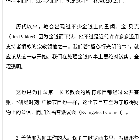
但在主面前，就在人面前，也是这样”（林后
8:20-21
）。
历代以来，教会出现过不少金钱上的丑闻。金·贝克
（
Jim Bakker
）因为金钱而下狱，他不过是近代许许多多滥用
支持者捐款的宗教领袖之一。我们若“留心行光明的事”，就
应该从这一点开始。我们在处理金钱的事上要绝对诚实，全
程透明。
这也是为什么第十长老教会的所有账目都经过公开查
账，“研经时刻”广播节目也一样，这个节目甚至为了取得财
物上的公信，而加入福音派议会（
Evangelical Council
）。
2.
善待那为你工作的人。
保罗在歌罗西书里，写给那些