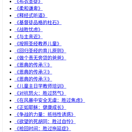
《布衣圣徒》
《柔和谦卑》
《释经式听道》
《基督徒品格的柱石》
《战胜忧虑》
《与主亲近》
《按照圣经教养儿童》
《回归圣经的育儿原则》
《做个责无旁贷的爸爸》
《恩典的传承①》
《恩典的传承②》
《恩典的传承③》
《儿童主日学教师培训》
《对抗怒火：胜过怒气》
《在风暴中安全无虞：胜过焦虑》
《正如耶稣：健康成长》
《争战的力量：抵挡性诱惑》
《欲望的死胡同：胜过自怜》
《抢回时间：胜过拖延症》