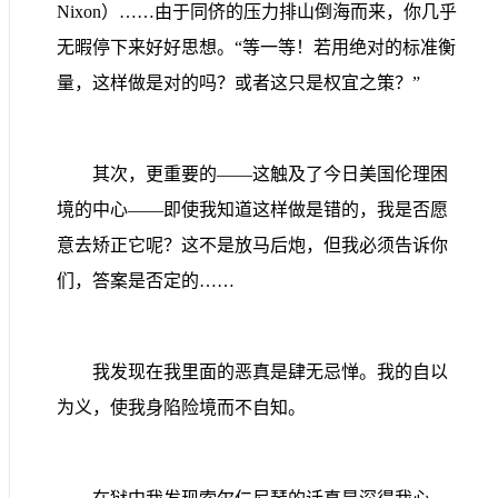
Nixon
）
……
由于同侪的压力排山倒海而来，你几乎
无暇停下来好好思想。
“等一等！若用绝对的标准衡
量，这样做是对的吗？或者这只是权宜之策？”
其次，更重要的
——
这触及了今日美国伦理困
境的中心
——
即使我知道这样
做
是错的，我是否愿
意去矫正它呢？这不是放马后炮，但我必须告诉你
们，答案是否定的
……
我发现在我里面的恶真是肆无忌惮。我的自以
为义，使我身陷险境而不自知。