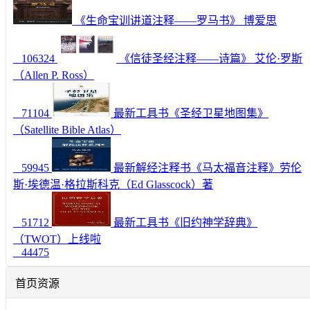
《生命宝训讲道注释——罗马书》 博爱思
106324
《信徒圣经注释——诗篇》 艾伦·罗斯
（Allen P. Ross）
71104
最新工具书《圣经卫星地图集》
（Satellite Bible Atlas）
59945
最新解经注释书《马太福音注释》劳伦
斯·埃德温·格拉斯科克（Ed Glasscock）著
51712
最新工具书《旧约神学辞典》
（TWOT）上线啦
44475
首页资源