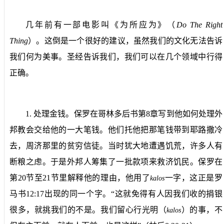
几年前有一部电影叫《为所应为》（
Do The Right
Thing
）
。这倒是一个很好的建议，虽然我们的文化无法告诉
我们何为美事。圣经告诉我们，我们可以在几个领域中行得
正确。
1.
处理金钱。
保罗在哥林多后书第
8
章写到他如何处理外
邦教会交给他的一大笔钱。他们托他把那笔钱带到耶路撒冷
去，周济那里的贫穷信徒。当时犹大地遭遇饥荒，许多人有
断粮之虑。于是外邦人筹集了一批款项来救济饥民。保罗在
第
20
节至
21
节里解释他的理由，他用了
一字，这正是罗
kalos
马书
12:17
出现的同一个字。“这就免得有人因我们收的捐银
很多，就挑我们的不是。我们留心行光明（
）的事，不
kalos