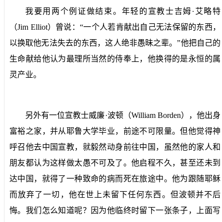
我要用两个例证做结束。年轻的宣教士吉姆·艾略特
（
Jim Elliot
）曾说：“一个人若肯献出自己无法保留的东西，
以换取他无法失去的东西，这人绝非愚昧之辈。”他把自己的
生命献给他认为最理所当然的侍奉上，他换得的是永恒的属
灵产业。
另外有一位宣教士威廉·波顿（
William Borden
），他出身
富裕之家，并从耶鲁大学毕业，前途不可限量。但他觉得神
呼召他去中国宣教，就毅然动身前往中国，虽然他的家人和
朋友都认为这样做太愚不可及了。他启程不久，甚至还未到
达中国，就得了一种致命的病而死在旅途中。他为跟随耶稣
而放弃了一切，他在世上未留下任何东西。但波顿并不后
悔。我们怎么知道呢？因为他临终时留下一张条子，上面写