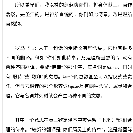
所以弟兄们，我以神的慈悲劝你们，将身体献上，当作
活祭，是圣洁的，是神所喜悦的，你们如此侍奉，乃是理所
当然的。
罗马书
12:1
末了一句话的希腊文有些含糊，它也有很多
不同的翻译。例如“你们如此侍奉，乃是理所当然的”，就有
两种不同翻译。翻成“侍奉”的那个字，其名词是
，同时
latreia
有“服侍”或“敬拜”的意思。
的复数甚至可以指仪式或责
latreia
任。但与它相连的那个形容词
具有两种含义：属灵和合
logikos
理，它与名词并列时就会产生两种不同的意思。
其中一个意思在英王钦定译本中被保留了下来：“你们合
理的侍奉。”较新的翻译是“你们属灵上的侍奉”，这是新国际