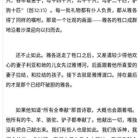
只，各带着崽子；母牛四十只，公牛十只，母驴二十匹，驴
驹十匹”（创
32:15
）。每一批礼物都有仆人负责，都从雅各
得了同样的嘱咐。那是一个壮观的画面——雅各的牲口成群
地沿着沙漠迎向以扫而去。
还不止如此。雅各送走了牲口之后，又差遣较少得他欢
心的妻子利亚和她的儿女先过雅博河，后面跟着他所喜爱的
妻子拉结，和拉结的孩子。接下去就是雅博渡口。排在最后
的才是那个已经吓破胆的雅各。
如果他知道“所有全奉献”那首诗歌，大概也会跟着唱。
他所有的牛、羊、骆驼、驴子都奉献了。他献出一切，唯独
没有把自己献出来。我们有些人也是如此。我们告诉神，我