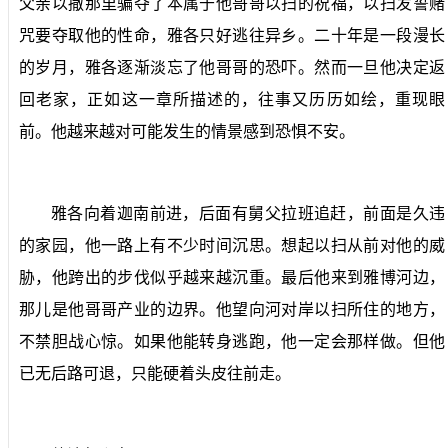
父亲以撒那里骗夺了本属于他哥哥以扫的祝福，以扫发誓赌
咒要夺取他的性命，雅各只好逃往异乡。二十年是一段漫长
的岁月，雅各逐渐淡忘了他哥哥的恐吓。然而一旦他决定返
回老家，正如这一章所描述的，往事又历历如绘，重现眼
前。他越来越对可能发生的情景感到恐惧不安。
雅各向着迦南前进，后面有舅父拉班追赶，前面是久违
的家园，他一路上有不少时间沉思。想起以扫从前对他的威
胁，他跨出的步伐似乎越来越沉重。最后他来到雅博河边，
那儿是他哥哥产业的边界。他望向河对岸以扫所住的地方，
不禁胆战心惊。如果他能转身逃跑，他一定会那样做。但他
已无后路可退，只能硬着头皮往前走。