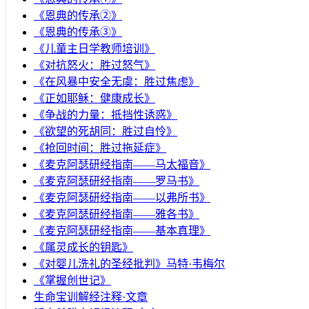
《恩典的传承②》
《恩典的传承③》
《儿童主日学教师培训》
《对抗怒火：胜过怒气》
《在风暴中安全无虞：胜过焦虑》
《正如耶稣：健康成长》
《争战的力量：抵挡性诱惑》
《欲望的死胡同：胜过自怜》
《抢回时间：胜过拖延症》
《麦克阿瑟研经指南——马太福音》
《麦克阿瑟研经指南——罗马书》
《麦克阿瑟研经指南——以弗所书》
《麦克阿瑟研经指南——雅各书》
《麦克阿瑟研经指南——基本真理》
《属灵成长的钥匙》
《对婴儿洗礼的圣经批判》马特·韦梅尔
《掌握创世记》
生命宝训解经注释·文章