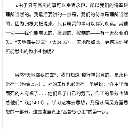
5.
由于只有属灵的事可以垂诸永恒，所以我们的侍奉是
理所当然的。
我最后要讲的一点是，我们的侍奉是理所当然
的，因为归根究柢说来，只有属灵的事可以存到永远。其他
一切——我们能看见的、摸到的、控制的——有一天都要消
失。“天地都要过去”（太
24:35
）。天地都如此，更何况你我
所能献出的微小礼物呢？
虽然“天地都要过去”，我们知道“遵行神旨意的，是永远
常存”（约壹
2:17
）。神的工作也必常存。圣经说：“在主里面
而死的人有福了……他们息了自己的劳苦，作工的果效也随
着他们”（启
14:13
）。学习这样去思想，乃是从属灵方面思
想的一部分。这是发展真正“基督徒心思”的第一步。