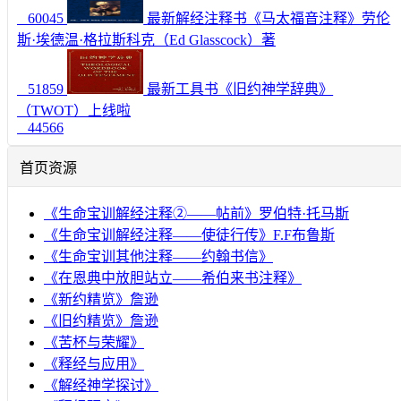
60045
最新解经注释书《马太福音注释》劳伦
斯·埃德温·格拉斯科克（Ed Glasscock）著
51859
最新工具书《旧约神学辞典》
（TWOT）上线啦
44566
首页资源
《生命宝训解经注释②——帖前》罗伯特·托马斯
《生命宝训解经注释——使徒行传》F.F布鲁斯
《生命宝训其他注释——约翰书信》
《在恩典中放胆站立——希伯来书注释》
《新约精览》詹逊
《旧约精览》詹逊
《苦杯与荣耀》
《释经与应用》
《解经神学探讨》