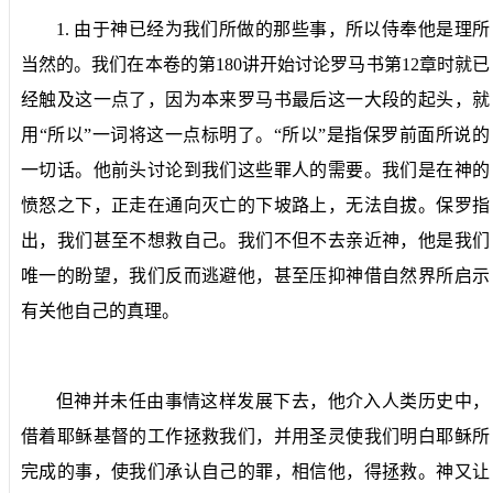
1.
由于神已经为我们所做的那些事，所以侍奉他是理所
当然的。
我们在本卷的第
180
讲开始讨论罗马书第
12
章时就已
经触及这一点了，因为本来罗马书最后这一大段的起头，就
用“所以”一词将这一点标明了。“所以”是指保罗前面所说的
一切话。他前头讨论到我们这些罪人的需要。我们是在神的
愤怒之下，正走在通向灭亡的下坡路上，无法自拔。保罗指
出，我们甚至不想救自己。我们不但不去亲近神，他是我们
唯一的盼望，我们反而逃避他，甚至压抑神借自然界所启示
有关他自己的真理。
但神并未任由事情这样发展下去，他介入人类历史中，
借着耶稣基督的工作拯救我们，并用圣灵使我们明白耶稣所
完成的事，使我们承认自己的罪，相信他，得拯救。神又让