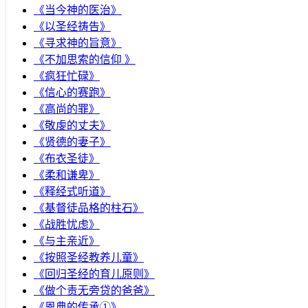
《当今神的医治》
《以圣经祷告》
《寻求神的旨意》
《不加思索的信仰 》
《疯狂忙碌》
《信心的赛跑》
《高尚的罪》
《敬虔的丈夫》
《贤德的妻子》
《布衣圣徒》
《柔和谦卑》
《释经式听道》
《基督徒品格的柱石》
《战胜忧虑》
《与主亲近》
《按照圣经教养儿童》
《回归圣经的育儿原则》
《做个责无旁贷的爸爸》
《恩典的传承①》