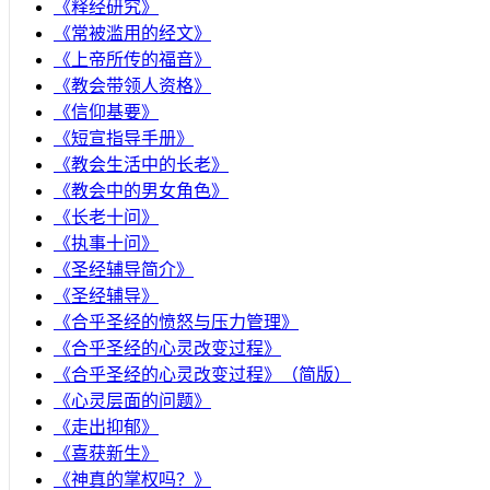
《释经研究》
《常被滥用的经文》
《上帝所传的福音》
《教会带领人资格》
《信仰基要》
《短宣指导手册》
《教会生活中的长老》
《教会中的男女角色》
《长老十问》
《执事十问》
《圣经辅导简介》
《圣经辅导》
​《合乎圣经的愤怒与压力管理》
《合乎圣经的心灵改变过程》
《合乎圣经的心灵改变过程》（简版）
《心灵层面的问题》
《走出抑郁》
《喜获新生》
《神真的掌权吗？》