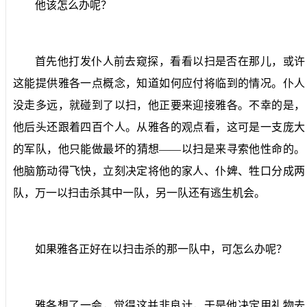
他该怎么办呢？
首先他打发仆人前去窥探，看看以扫是否在那儿，或许
这能提供雅各一点概念，知道如何应付将临到的情况。仆人
没走多远，就碰到了以扫，他正要来迎接雅各。不幸的是，
他后头还跟着四百个人。从雅各的观点看，这可是一支庞大
的军队，他只能做最坏的猜想——以扫是来寻索他性命的。
他脑筋动得飞快，立刻决定将他的家人、仆婢、牲口分成两
队，万一以扫击杀其中一队，另一队还有逃生机会。
如果雅各正好在以扫击杀的那一队中，可怎么办呢？
雅各想了一会，觉得这并非良计，于是他决定用礼物去