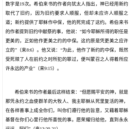
数字是
19
次。希伯来书的作者向犹太人指出，神已经用新约
取代了旧约，因为旧约要求人顺服，但却未应许人顺服之
道；新约提供了耶稣作中保，他的死完成了这约。希伯来书
的作者提到旧约中献祭的事，他说：“如今耶稣所得的职任是
更美的，正如他作更美之约的中保。这约原是凭更美之应许
立的”（来
8:6
）。他又说：“为此，他作了新约的中保，既然
受死赎了人在前约之时所犯的罪过，便叫蒙召之人得着所应
许永远的产业”（来
9:15
）。
希伯来书的作者最后这样结束：“但愿赐平安的神，就是
那凭永约之血使群羊的大牧人、我主耶稣从死里复活的神，
在各样善事上成全你们，叫你们遵行他的旨意，又藉着耶稣
基督在你们心里行他所喜悦的事。愿荣耀归给他，直到永永
远远。阿们”（来
13:20-21
）。