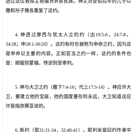
透过这位救赎主祝福世界各民族。神又对亚伯拉罕的儿子以
撒和孙子雅各重复了这约。
4.
神透过摩西与犹太人立的约
（出
19:5-6
，
24:7-8
，
34:28
；申
28:1-30:20
）。这约有时也被称为申命之约，因为这
是申命记主要的内容。正如亚当之约一样，这约的条件也
是：顺服则蒙福，悖逆则受审判。
5.
神与大卫之约
（撒下
7:4-16
；代上
17:3-14
）。神应许大
卫，要建立他的宝座，他的国度要存到永远，大卫知道这应
许是指弥赛亚说的。
6.
新约
（耶
31:31-34
，
32:40-41
）。耶利米是旧约作者中