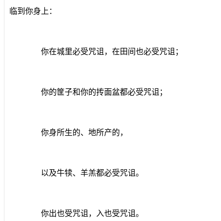
临到你身上：
你在城里必受咒诅，在田间也必受咒诅；
你的筐子和你的抟面盆都必受咒诅；
你身所生的、地所产的，
以及牛犊、羊羔都必受咒诅。
你出也受咒诅，入也受咒诅。