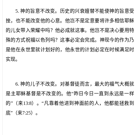
5.
神的旨意不改变。
历史的兴衰嬗替不能使神的旨意受
挫，也不能改变他的心意。他岂不是定意要将许多相信耶稣
的儿女带入荣耀中吗？他必成就这事。他岂不是决心要用特
殊的方式祝福以色列吗？这事必定会完成。神现今的作为乃
是他在永世里就计划好的，他永世的计划必定在时候满足时
实现。
6.
神的儿子不改变。
对基督徒而言，最大的福气大概就
是主耶稣基督是不改变的。他“昨日今日一直到永远是一样
的”（来
13:8
）。“凡靠着他进到神面前的人，他都能拯救到
底”（来
7:25
）。