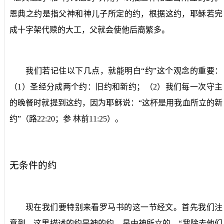
恩典之约是指父神和神儿子所定的约，根据这约，耶稣若完
成十字架代赎的大工，父就会使他后裔繁多。
我们若记住以下几点，就能明白“约”这个观念的重要：
（
1
）圣经分成两个约：旧约和新约；（
2
）我们每一次守主
的晚餐时就提到这约，因为耶稣说：“这杯是用我血所立的新
约”（路
22:20
；参
林前
11:25
）。
无条件的约
现在我们要特别来看罗马书的这一节经文。首先我们注
意到，这里描述的约是神的约，是由神所立的。“我除去他们