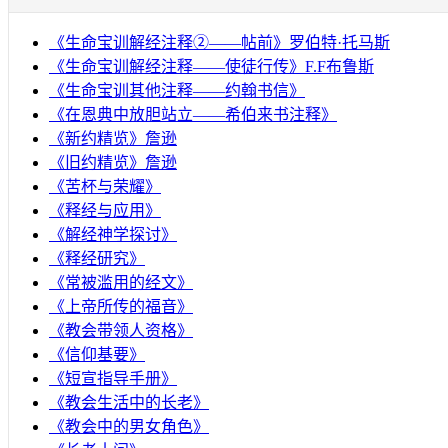
《生命宝训解经注释②——帖前》罗伯特·托马斯
《生命宝训解经注释——使徒行传》F.F布鲁斯
《生命宝训其他注释——约翰书信》
《在恩典中放胆站立——希伯来书注释》
《新约精览》詹逊
《旧约精览》詹逊
《苦杯与荣耀》
《释经与应用》
《解经神学探讨》
《释经研究》
《常被滥用的经文》
《上帝所传的福音》
《教会带领人资格》
《信仰基要》
《短宣指导手册》
《教会生活中的长老》
《教会中的男女角色》