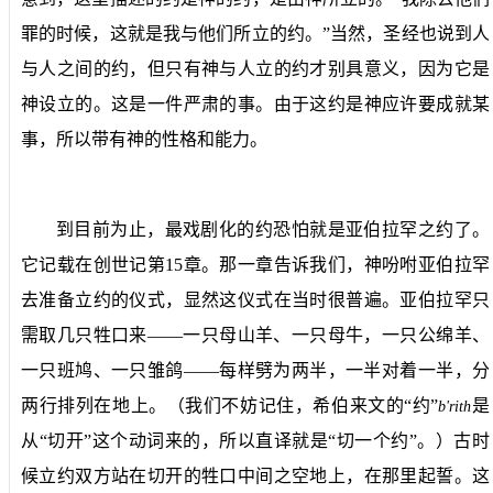
罪的时候，这就是我与他们所立的约。”当然，圣经也说到人
与人之间的约，但只有神与人立的约才别具意义，因为它是
神设立的。这是一件严肃的事。由于这约是神应许要成就某
事，所以带有神的性格和能力。
到目前为止，最戏剧化的约恐怕就是亚伯拉罕之约了。
它记载在创世记第
15
章。那一章告诉我们，神吩咐亚伯拉罕
去准备立约的仪式，显然这仪式在当时很普遍。亚伯拉罕只
需取几只牲口来——一只母山羊、一只母牛，一只公绵羊、
一只班鸠、一只雏鸽——每样劈为两半，一半对着一半，分
两行排列在地上。（我们不妨记住，希伯来文的“约”
是
b'rith
从“切开”这个动词来的，所以直译就是“切一个约”。）古时
候立约双方站在切开的牲口中间之空地上，在那里起誓。这