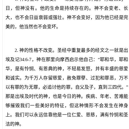
日，但神没有。他的生命是持续存在的。神不会变老、长
大，也不会日益衰弱或强壮。神不会变好，因为他已经是完
美的，他当然也不会变坏。
2.
神的性格不改变。
圣经中重复最多的经文之一就是出
埃及记
34:6-7
，神在那里向摩西启示他自己：“耶和华，耶和
华，是有怜悯、有恩典的神，不轻易发怒，并有丰盛的慈爱
和诚实。为千万人存留慈爱，赦免罪孽、过犯和罪恶，万不
以有罪的为无罪，必追讨他的罪，自父及子，直到三四代。”
那是出埃及时代的神，也是今日的神。疾病、年老、苦难能
够摧毁我们一些美好的特征，但这种情形不会发生在神身
上。我们可以永远信靠他是一位仁爱、恩慈，满有怜悯和圣
洁的神。