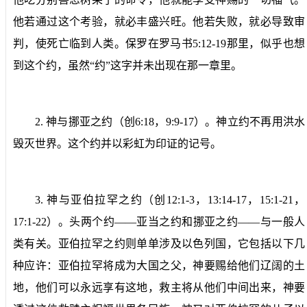
他若通过这个考验，就必丰盛兴旺。他若失败，就必导致审
判，使死亡临到人类。保罗在罗马书
5:12-19
那里，似乎也想
到这个约，虽然“约”这字并未出现在那一章里。
2.
神与挪亚之约
（创
6:18
，
9:9-17
）。神立约不再用洪水
毁灭世界。这个约并以彩虹为印证的记号。
3.
神与亚伯拉罕之约
（创
12:1-3
，
13:14-17
，
15:1-21
，
17:1-22
）。头两个约——亚当之约和挪亚之约——与一般人
类有关。亚伯拉罕之约则单单涉及以色列国，它包括以下几
种应许：亚伯拉罕将成为大国之父，神要赐给他们辽阔的土
地，他们可以永远享有这地，救主将从他们中间出来，神要