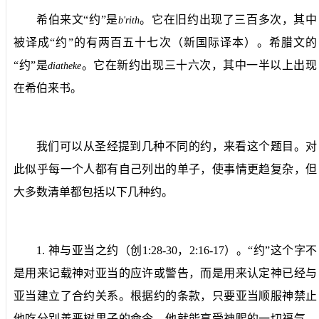
希伯来文“约”是
。它在旧约出现了三百多次，其中
b'rith
被译成“约”的有两百五十七次（新国际译本）。希腊文的
“约”是
。它在新约出现三十六次，其中一半以上出现
diatheke
在希伯来书。
我们可以从圣经提到几种不同的约，来看这个题目。对
此似乎每一个人都有自己列出的单子，使事情更趋复杂，但
大多数清单都包括以下几种约。
1.
神与亚当之约
（创
1:28-30
，
2:16-17
）。“约”这个字不
是用来记载神对亚当的应许或警告，而是用来认定神已经与
亚当建立了合约关系。根据约的条款，只要亚当顺服神禁止
他吃分别善恶树果子的命令，他就能享受神赐的一切福气。