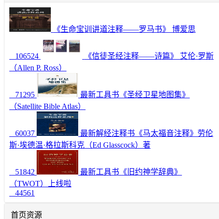
《生命宝训讲道注释——罗马书》 博爱思
106524
《信徒圣经注释——诗篇》 艾伦·罗斯
（Allen P. Ross）
71295
最新工具书《圣经卫星地图集》
（Satellite Bible Atlas）
60037
最新解经注释书《马太福音注释》劳伦
斯·埃德温·格拉斯科克（Ed Glasscock）著
51842
最新工具书《旧约神学辞典》
（TWOT）上线啦
44561
首页资源