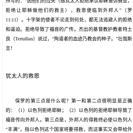
所写的：“因他们的过失（指犹太人拒绝承认耶稣是弥赛亚，
拒绝让耶稣做他们的救主），救恩便临到外邦人”（罗
11:11
）。十字架的使者不论走到何处，都无法逃避人的拒绝
和逼迫。拒绝导致了福音的广传。杰出的基督教护教者特土
良（
Tertullian
）说过，“殉道者的血迹乃教会的种子。”壮哉斯
言！
犹太人的救恩
保罗的第三点是什么呢？第一和第二点很明显是正确
的：（
1
）以色列拒绝耶稣；（
2
）以色列的拒绝耶稣导致了
福音传向外邦人。第三点是，外邦人的得救终必使以色列人
“丰满”，指以色列这个国家将要得救，而这事实又会带给外