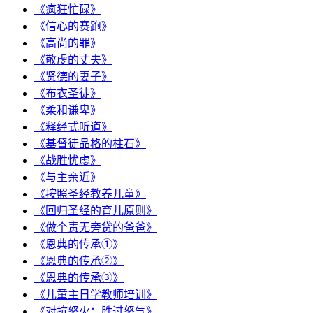
《疯狂忙碌》
《信心的赛跑》
《高尚的罪》
《敬虔的丈夫》
《贤德的妻子》
《布衣圣徒》
《柔和谦卑》
《释经式听道》
《基督徒品格的柱石》
《战胜忧虑》
《与主亲近》
《按照圣经教养儿童》
《回归圣经的育儿原则》
《做个责无旁贷的爸爸》
《恩典的传承①》
《恩典的传承②》
《恩典的传承③》
《儿童主日学教师培训》
《对抗怒火：胜过怒气》