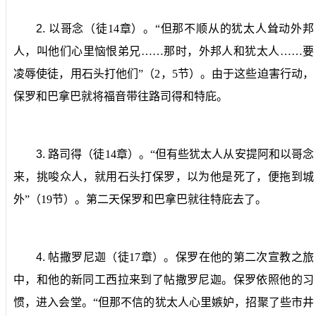
2.
以哥念
（徒
14
章）。“但那不顺从的犹太人耸动外邦
人，叫他们心里恼恨弟兄……那时，外邦人和犹太人……要
凌辱使徒，用石头打他们”（
2
，
5
节）。由于这些迫害行动，
保罗和巴拿巴就将福音带往路司得和特庇。
3.
路司得
（徒
14
章）。“但有些犹太人从安提阿和以哥念
来，挑唆众人，就用石头打保罗，以为他是死了，便拖到城
外”（
19
节）。第二天保罗和巴拿巴就往特庇去了。
4.
帖撒罗尼迦
（徒
17
章）。保罗在他的第二次宣教之旅
中，和他的新同工西拉来到了帖撒罗尼迦。保罗依照他的习
惯，进入会堂。“但那不信的犹太人心里嫉妒，招聚了些市井