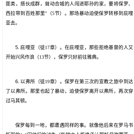
匪类，搭伙成群，耸动合城的人闯进耶孙的家，要将保罗、
西拉带到百姓那里”（
5
节）。那场暴动迫使保罗转移到庇哩
亚去。
5.
庇哩亚（
徒
17
章）。在庇哩亚，那些拒绝基督的人又
开始兴风作浪（
13
节），保罗只好前往雅典。
6.
以弗所
（徒
19
章）。保罗在第三次的宣教之旅中到达
了以弗所。那里也起了暴动，迫使保罗离开以弗所，再次穿
过马其顿。
保罗每到一地，都遭遇同样的事。就像他后来在罗马书