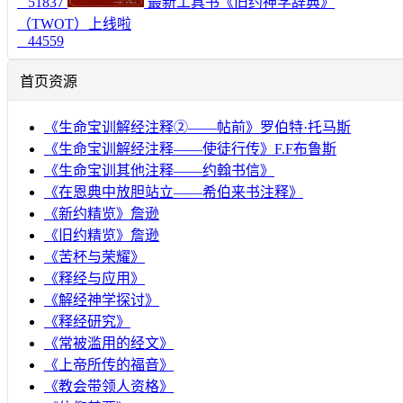
51837
最新工具书《旧约神学辞典》
（TWOT）上线啦
44559
首页资源
《生命宝训解经注释②——帖前》罗伯特·托马斯
《生命宝训解经注释——使徒行传》F.F布鲁斯
《生命宝训其他注释——约翰书信》
《在恩典中放胆站立——希伯来书注释》
《新约精览》詹逊
《旧约精览》詹逊
《苦杯与荣耀》
《释经与应用》
《解经神学探讨》
《释经研究》
《常被滥用的经文》
《上帝所传的福音》
《教会带领人资格》