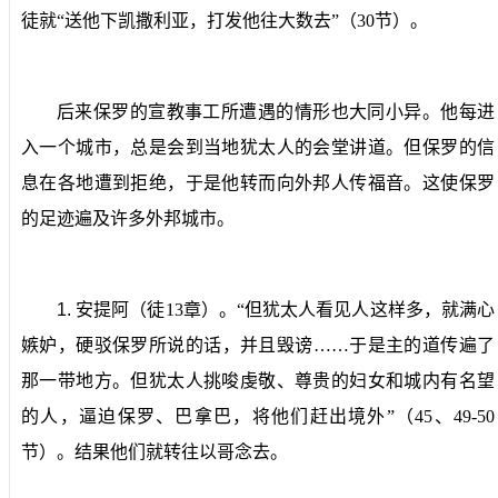
徒就“送他下凯撒利亚，打发他往大数去”（
30
节）。
后来保罗的宣教事工所遭遇的情形也大同小异。他每进
入一个城市，总是会到当地犹太人的会堂讲道。但保罗的信
息在各地遭到拒绝，于是他转而向外邦人传福音。这使保罗
的足迹遍及许多外邦城市。
1.
安提阿
（徒
13
章）。“但犹太人看见人这样多，就满心
嫉妒，硬驳保罗所说的话，并且毁谤……于是主的道传遍了
那一带地方。但犹太人挑唆虔敬、尊贵的妇女和城内有名望
的人，逼迫保罗、巴拿巴，将他们赶出境外”（
45
、
49-50
节）。结果他们就转往以哥念去。