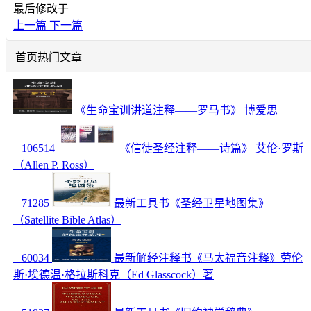
最后修改于
上一篇
下一篇
首页热门文章
《生命宝训讲道注释——罗马书》 博爱思
106514
《信徒圣经注释——诗篇》 艾伦·罗斯
（Allen P. Ross）
71285
最新工具书《圣经卫星地图集》
（Satellite Bible Atlas）
60034
最新解经注释书《马太福音注释》劳伦
斯·埃德温·格拉斯科克（Ed Glasscock）著