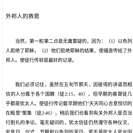
外邦人的救恩
当然，第一和第二点是无庸置疑的，因为：（
1
）以色列
人拒绝了耶稣，（
2
）他们拒绝耶稣的结果，使福音传给了外
邦人。使徒行传就是最好的记录。
我们必须记住，虽然在五旬节那天，因彼得的讲道而相
信的人分属于各个国籍（徒
2:15
、
40
），但早期的基督徒几
乎都是犹太人。使徒行传记载早期他们“天天同心合意恒切的
在殿里”聚集（徒
2:46
），稍后我们也看到有关外邦人是否当
行割礼的争论。毫无疑问的，犹太信徒仍然遵守各种仪文、
安息日、仪式、节期和以色列的圣日。若不是犹太人官长因