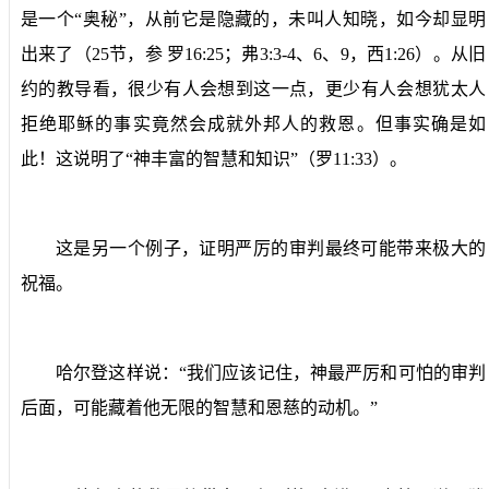
是一个“奥秘”，从前它是隐藏的，未叫人知晓，如今却显明
出来了（
25
节，参
罗
16:25
；弗
3:3-4
、
6
、
9
，西
1:26
）。从旧
约的教导看，很少有人会想到这一点，更少有人会想犹太人
拒绝耶稣的事实竟然会成就外邦人的救恩。但事实确是如
此！这说明了“神丰富的智慧和知识”（罗
11:33
）。
这是另一个例子，证明严厉的审判最终可能带来极大的
祝福。
哈尔登这样说：“我们应该记住，神最严厉和可怕的审判
后面，可能藏着他无限的智慧和恩慈的动机。”