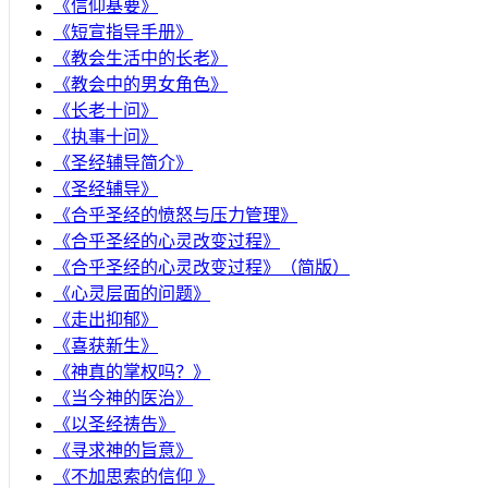
《信仰基要》
《短宣指导手册》
《教会生活中的长老》
《教会中的男女角色》
《长老十问》
《执事十问》
《圣经辅导简介》
《圣经辅导》
​《合乎圣经的愤怒与压力管理》
《合乎圣经的心灵改变过程》
《合乎圣经的心灵改变过程》（简版）
《心灵层面的问题》
《走出抑郁》
《喜获新生》
《神真的掌权吗？》
《当今神的医治》
《以圣经祷告》
《寻求神的旨意》
《不加思索的信仰 》