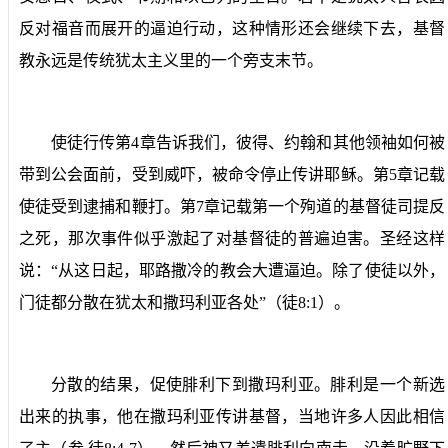
反对福音而展开的逼迫行动，这种情形还会继续下去，基督
教永远是传统犹太主义里的一个旁支末节。
使徒行传第
4
章告诉我们，彼得、约翰和其他领袖如何被
带到公会面前，受到威吓，被命令停止传讲耶稣。第
5
章记载
使徒受到逮捕和鞭打。第
7
章记载第一个殉道的基督徒司提反
之死，那次事件似乎激起了对基督徒的普遍迫害。圣经这样
说：“从这日起，耶路撒冷的教会大遭逼迫。除了使徒以外，
门徒都分散在犹太和撒玛利亚各处”（徒
8:1
）。
分散的结果，促使腓利下到撒玛利亚。腓利是一个新选
出来的执事，他在撒玛利亚传讲基督，当地许多人因此相信