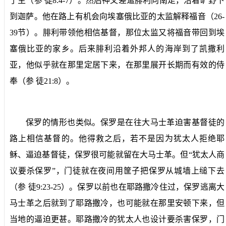
了主（参
徒
8:4-7
）。然后神又差遣腓利向南走，沿着旷野下
到迦萨。他在路上有机会向埃塞俄比亚的太监解释福音（
26-
39
节）。腓利带领他相信基督，那位太监又将福音带回到埃
塞俄比亚的家乡。后来腓利沿着外邦人的海岸到了凯撒利
亚，他似乎就在那里定居下来，在那里展开长期而有效的侍
奉（参
徒
21:8
）。
保罗的情形也类似。保罗是在往大马士革迫害基督徒的
路上相信基督的。他得救之后，若不是因为犹太人拒绝耶
稣、逼迫基督徒，保罗很可能就留在大马士革。但“犹太人商
议要杀保罗”，门徒就在夜间用筐子把保罗从城墙上缒下去
（参
徒
9:23-25
）。保罗以前也在耶路撒冷住过，保罗逃离大
马士革之后就到了耶路撒冷，也可能就在那里安顿下来，但
当地的逼迫更甚。耶路撒冷的犹太人也设计要杀害保罗，门