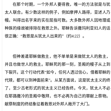
在那个时期，一个外邦人要得救，唯一的方法就是与犹
太人联合。有少数这样的例子，例如摩押人路得，亚述人乃
幔。叫得出名字来的实在屈指可数。大多数外邦人因地理或
种族的缘故被排除在救恩之外。耶稣告诉撒玛利亚妇人的话
很正确：“救恩是从犹太人出来的”（约
4:22
）。
但神差遣耶稣做救主，他不单单是来做犹太人的救主，
并且也做世人的救主。耶稣死的那一刻，圣殿的幔子从上到
下裂开。这个行动代表“如今，任何人透过信心，借着耶稣的
代赎，都可以到神面前来”。从某方面说，这是犹太主义的终
了，至少古老形式的犹太主义已经告终。今天，犹太人不必
在耶路撒冷的圣殿中敬拜，也不必再为自己的罪献上祭物。
献祭制度的终结象征着救恩对外邦人敞开了大门。