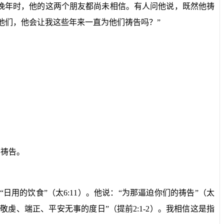
晚年时，他的这两个朋友都尚未相信。有人问他说，既然他祷
他们，他会让我这些年来一直为他们祷告吗？”
的祷告。
“日用的饮食”（太
6:11
）。他说：“为那逼迫你们的祷告”（太
敬虔、端正、平安无事的度日”（提前
2:1-2
）。我相信这是指