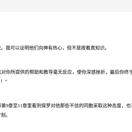
救。我可以证明他们向神有热心，但不是按着真知识。
直对你所提供的帮助和教导毫无反应，使你深感挫折，最后你终于
！”
书第
9
章至
11
章里看到保罗对他那些不信的同胞采取这种态度，也
苛刻。