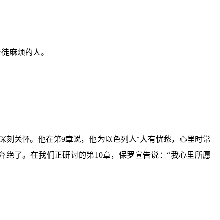
督徒麻烦的人。
深刻关怀。他在第
9
章说，他为以色列人“大有忧愁，心里时常
弃绝了。在我们正研讨的第
10
章，保罗宣告说：“我心里所愿