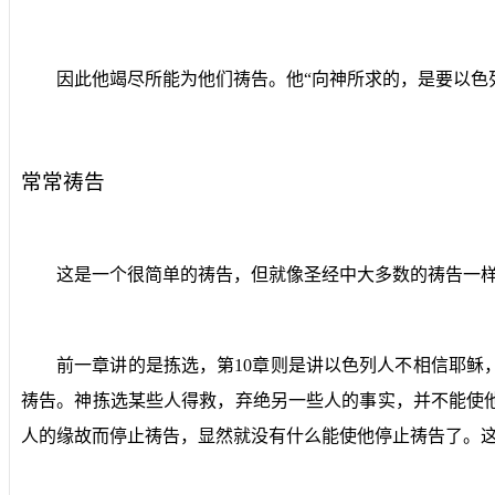
因此他竭尽所能为他们祷告。他“向神所求的，是要以色
常常祷告
这是一个很简单的祷告，但就像圣经中大多数的祷告一
前一章讲的是拣选，第
10
章则是讲以色列人不相信耶稣
祷告。神拣选某些人得救，弃绝另一些人的事实，并不能使
人的缘故而停止祷告，显然就没有什么能使他停止祷告了。