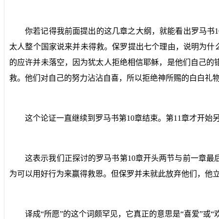
你若记得我前面提出的这几章之大纲，就能看出罗马书
1
太人整个国家说来并未得救。保罗提出七个理由，说明为什
的应许并未落空，因为犹太人拒绝相信耶稣，是他们自己的
救。他们对自己的努力沾沾自喜，所以拒绝神所赐的白白礼
这个论证一直继续到罗马书第
10
章结束。第
11
章才开始
这表示我们正探讨的罗马书第
10
章开头两节与前一章最
为可以用好行为来赢得救恩。但保罗并未就此放弃他们，他
译成“所愿”的这个词颇罕见，它真正的意思是“喜爱”或