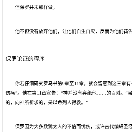
但保罗并未那样做。
他不但没有放弃他们，让他们自生自灭，反而为他们祷
保罗论证的程序
你若仔细研究罗马书第
9
章至
11
章，就会留意到这三章有
伤痛”。他在第
11
章宣告：“神并没有弃绝他……的百姓。”
的，向神所祈求的，是以色列人得救。”
保罗因为大多数犹太人的不信而忧伤，或许古代编辑圣