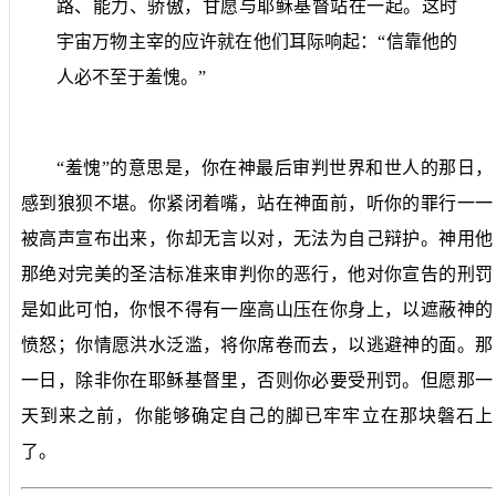
路、能力、骄傲，甘愿与耶稣基督站在一起。这时
宇宙万物主宰的应许就在他们耳际响起：“信靠他的
人必不至于羞愧。”
“
羞愧”的意思是，你在神最后审判世界和世人的那日，
感到狼狈不堪。你紧闭着嘴，站在神面前，听你的罪行一一
被高声宣布出来，你却无言以对，无法为自己辩护。神用他
那绝对完美的圣洁标准来审判你的恶行，他对你宣告的刑罚
是如此可怕，你恨不得有一座高山压在你身上，以遮蔽神的
愤怒；你情愿洪水泛滥，将你席卷而去，以逃避神的面。那
一日，除非你在耶稣基督里，否则你必要受刑罚。但愿那一
天到来之前，你能够确定自己的脚已牢牢立在那块磐石上
了。