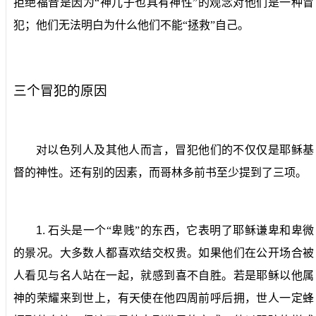
拒绝福音是因为“神儿子也具有神性”的观念对他们是一种冒
犯；他们无法明白为什么他们不能“拯救”自己。
三个冒犯的原因
对以色列人及其他人而言，冒犯他们的不仅仅是耶稣基
督的神性。还有别的因素，而哥林多前书至少提到了三项。
1.
石头是一个
“
卑贱
”
的东西，
它表明了耶稣谦卑和卑微
的景况。大多数人都喜欢结交权贵。如果他们在公开场合被
人看见与名人站在一起，就感到喜不自胜。若是耶稣以他属
神的荣耀来到世上，有天使在他四周前呼后拥，世人一定蜂