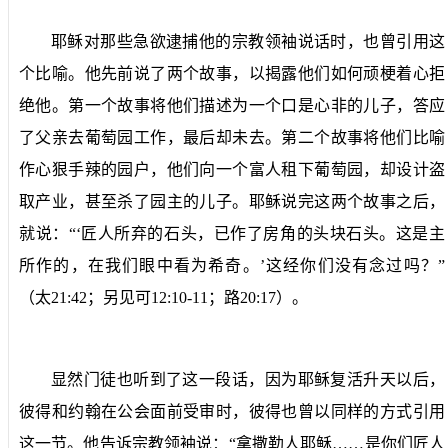
耶稣对那些急欲逮捕他的宗教领袖说话时，也曾引用这
个比喻。他先前说了两个故事，以揭露他们如何顽梗着心拒
绝他。第一个故事将他们描述为一个口是心非的儿子，答应
了父亲去葡萄园工作，最后却未去。第二个故事将他们比喻
作心狠手辣的园户，他们向一个富人租下葡萄园，却设计盗
取产业，甚至杀了园主的儿子。耶稣说完这两个故事之后，
就说：“‘匠人所弃的石头，已作了房角的头块石头。这是主
所作的，在我们眼中看为希奇。’这经你们没有念过吗？”
（太
21:42
；另见可
12:10-11
；路
20:17
）。
显然门徒也听到了这一段话，因为耶稣复活升天以后，
彼得和约翰在公会面前受审时，彼得也曾以同样的方式引用
这一节。他告诉宗教领袖说：“拿撒勒人耶稣……是你们匠人