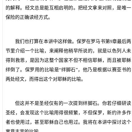
的解释。经文总是能互相启明的。把经文拿来对照，是唯一
保险的正确读经方式。
我们也打算在本讲中这样做。保罗在罗马书第
9
章最后两
节里介绍一个比喻，来阐释他稍早所说的，就是以色列人未
得到救恩，是因为这整个国家不但不相信耶稣，而且被耶稣
绊倒了。保罗用的比喻是“绊脚石”，他乃是根据以赛亚书的
两处经文，而得出这个对耶稣的比喻。
但这并不是圣经仅有的一次提到绊脚石。你若仔细研读
圣经，会发现这个比喻用得很频繁，不但保罗，新约许多作
者也使用过，甚至耶稣自己也用过。我将在本讲中探讨这个
寓意丰富的比喻。