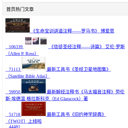
首页热门文章
《生命宝训讲道注释——罗马书》 博爱思
106339
《信徒圣经注释——诗篇》 艾伦·罗斯
（Allen P. Ross）
71113
最新工具书《圣经卫星地图集》
（Satellite Bible Atlas）
59950
最新解经注释书《马太福音注释》劳伦
斯·埃德温·格拉斯科克（Ed Glasscock）著
51718
最新工具书《旧约神学辞典》
（TWOT）上线啦
44481