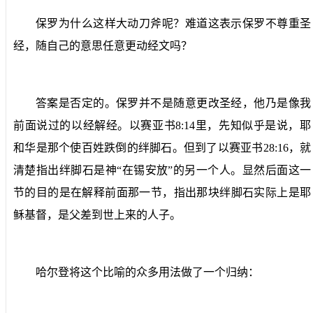
保罗为什么这样大动刀斧呢？难道这表示保罗不尊重圣
经，随自己的意思任意更动经文吗？
答案是否定的。保罗并不是随意更改圣经，他乃是像我
前面说过的以经解经。以赛亚书
8:14
里，先知似乎是说，耶
和华是那个使百姓跌倒的绊脚石。但到了以赛亚书
28:16
，就
清楚指出绊脚石是神“在锡安放”的另一个人。显然后面这一
节的目的是在解释前面那一节，指出那块绊脚石实际上是耶
稣基督，是父差到世上来的人子。
哈尔登将这个比喻的众多用法做了一个归纳：