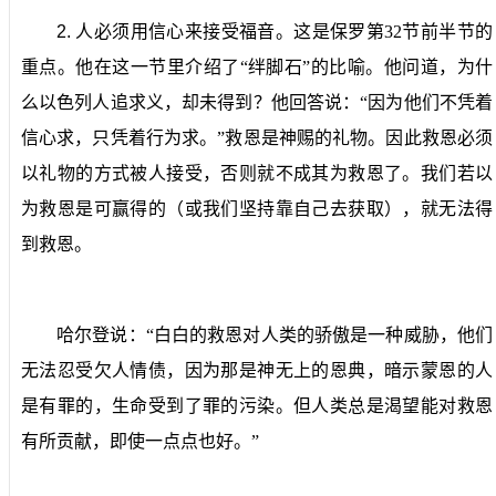
2.
人必须用信心来接受福音。
这是保罗第
32
节前半节的
重点。他在这一节里介绍了“绊脚石”的比喻。他问道，为什
么以色列人追求义，却未得到？他回答说：“因为他们不凭着
信心求，只凭着行为求。”救恩是神赐的礼物。因此救恩必须
以礼物的方式被人接受，否则就不成其为救恩了。我们若以
为救恩是可赢得的（或我们坚持靠自己去获取），就无法得
到救恩。
哈尔登说：“白白的救恩对人类的骄傲是一种威胁，他们
无法忍受欠人情债，因为那是神无上的恩典，暗示蒙恩的人
是有罪的，生命受到了罪的污染。但人类总是渴望能对救恩
有所贡献，即使一点点也好。”