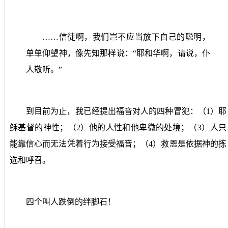
……信徒啊，我们岂不应当放下自己的聪明，
单单仰望神，像先知那样说：“耶和华啊，请说，仆
人敬听。”
到目前为止，我已经提出福音对人的四种冒犯：（
1
）耶
稣基督的神性；（
2
）他的人性和他卑微的处境；（
3
）人只
能靠信心而无法凭着行为接受福音；（
4
）救恩是依据神的拣
选和呼召。
四个叫人跌倒的绊脚石！