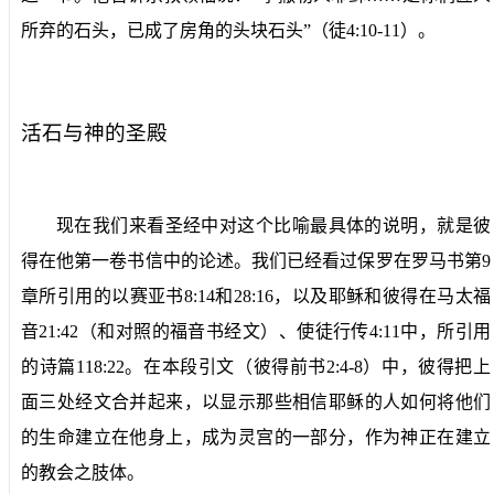
所弃的石头，已成了房角的头块石头”（徒
4:10-11
）。
活石与神的圣殿
现在我们来看圣经中对这个比喻最具体的说明，就是彼
得在他第一卷书信中的论述。我们已经看过保罗在罗马书第
9
章所引用的以赛亚书
8:14
和
28:16
，以及耶稣和彼得在马太福
音
21:42
（和对照的福音书经文）、使徒行传
4:11
中，所引用
的诗篇
118:22
。在本段引文（彼得前书
2:4-8
）中，彼得把上
面三处经文合并起来，以显示那些相信耶稣的人如何将他们
的生命建立在他身上，成为灵宫的一部分，作为神正在建立
的教会之肢体。