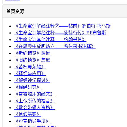
首页资源
《生命宝训解经注释②——帖前》罗伯特·托马斯
《生命宝训解经注释——使徒行传》F.F布鲁斯
《生命宝训其他注释——约翰书信》
《在恩典中放胆站立——希伯来书注释》
《新约精览》詹逊
《旧约精览》詹逊
《苦杯与荣耀》
《释经与应用》
《解经神学探讨》
《释经研究》
《常被滥用的经文》
《上帝所传的福音》
《教会带领人资格》
《信仰基要》
《短宣指导手册》