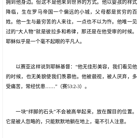
拥到他身边。但这不是他来到世界的方式。他以婴孩的样式
降临，生在罗马帝国一个偏远的小城，父母都是贫穷的百
姓。他一生与最穷苦的人来往，一点也不以为忤。他唯一见
过的“大人物”就是彼拉多和希律，那还是在他受审的时候。
耶稣似乎是一个毫不起眼的平凡人。
以赛亚这样说到耶稣基督：“他无佳形美容，我们看见他
的时候，也无美貌使我们羡慕他。他被藐视，被人厌弃，多
受痛苦，常经忧患……”（赛
53:2-3
）。
一块“绊脚的石头”不会被高举起来，放在醒目的位置。
它是被人忽略的，只能默默地躺在地上，毫不引人注意。