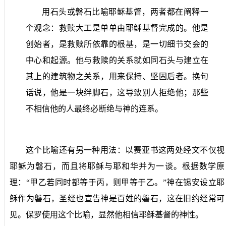
用石头或磐石比喻耶稣基督，两者都在阐释一
个观念：救赎大工是单单由耶稣基督完成的。他是
创始者，是救赎所依靠的根基，是一切细节交会的
中心和起源。他与救赎的关系就如同石头与建立在
其上的建筑物之关系，用来保持、坚固后者。换句
话说，他是一块绊脚石，这导致别人拒绝他；那些
不相信他的人最终必断绝与神的连系。
这个比喻还有另一种用法：以赛亚书这两处经文不仅视
耶稣为磐石，而且将耶稣与耶和华并为一谈。根据数学原
理：“甲乙若同时都等于丙，则甲等于乙。”神在锡安设立耶
稣作为磐石，圣经也宣告神是百姓的磐石，这在旧约经常可
见。保罗使用这个比喻，显然他相信耶稣基督的神性。