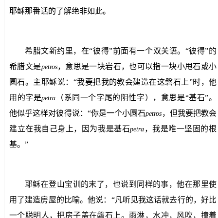
耶稣那番话的了解绝非如此。
希腊文新约里，在“彼得”前面有一个双关语。“彼得”的
希腊文是
，意思是一块岩石，也可以指一块小甩石或小
petros
圆石。主耶稣说：“我要把我的教会建造在这磐石上”时，他
用的字是
（系同一个字尾的阴性字），意思是“基石”。
petra
他似乎这样对彼得说：“你是一个小圆石
，但我要把教会
petros
建立在我自己身上，因为我是基石
，我是唯一坚固的根
petra
基。”
耶稣在登山宝训的末了，也说到同样的事，他在那里使
用了建造房屋的比喻。他说：“凡听见我这话就去行的，好比
一个聪明人，把房子盖在磐石上。雨淋，水冲，风吹，撞着