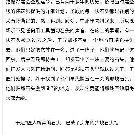
路撒冷建造圣殿迄今，已有两千多年的历史。依照当时建圣
殿的建筑师提供的详细计划，圣殿的每一块石头都是在别的
采石场凿出的，然后运到建殿处，在那里装拼起来，所以现
场听不见任何用工具凿切石头的声音。在施工的早期，有一
块石头被送过去之后，工匠却找不到一个地方可将它拼进
去，他们只好把它放在一旁，过了一阵子，他们就忘记了这
回事。后来圣殿即将完工，却发现少了一块主要的石头。他
们打发人去采石场询问，回答是那块石头早就送过去了。工
匠到处搜寻，终于找到了他们早先搁置在一旁的那块石头。
他们把那石头搬到适当的地方，发现它竟能将那处空缺填得
天衣无缝。
于是“匠人所弃的石头，已成了房角的头块石头”。