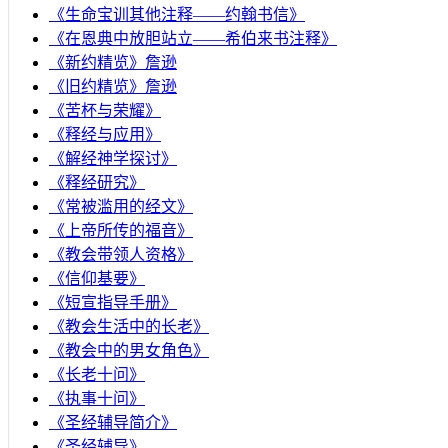
《生命宝训其他注释——约翰书信》
《在恩典中放胆站立——希伯来书注释》
《新约精览》詹逊
《旧约精览》詹逊
《苦杯与荣耀》
《释经与应用》
《解经神学探讨》
《释经研究》
《常被滥用的经文》
《上帝所传的福音》
《教会带领人资格》
《信仰基要》
《短宣指导手册》
《教会生活中的长老》
《教会中的男女角色》
《长老十问》
《执事十问》
《圣经辅导简介》
《圣经辅导》