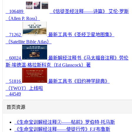
106489
《信徒圣经注释——诗篇》 艾伦·罗斯
（Allen P. Ross）
71262
最新工具书《圣经卫星地图集》
（Satellite Bible Atlas）
60024
最新解经注释书《马太福音注释》劳伦
斯·埃德温·格拉斯科克（Ed Glasscock）著
51816
最新工具书《旧约神学辞典》
（TWOT）上线啦
44549
首页资源
《生命宝训解经注释②——帖前》罗伯特·托马斯
《生命宝训解经注释——使徒行传》F.F布鲁斯