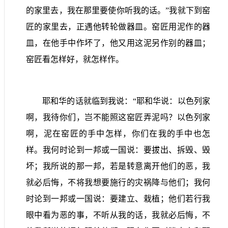
的家里去，我在那里要使你听我的话。”我就下到窑
匠的家里去，正遇他转轮做器皿。窑匠用泥作的器
皿，在他手中作坏了，他又用这泥另作别的器皿；
窑匠看怎样好，就怎样作。
耶和华的话就临到我说：“耶和华说：以色列家
啊，我待你们，岂不能照这窑匠弄泥吗？以色列家
啊，泥在窑匠的手中怎样，你们在我的手中也怎
样。我何时论到一邦或一国说：要拔出、拆毁、毁
坏；我所说的那一邦，若是转意离开他们的恶，我
就必后悔，不将我想要施行的灾祸降与他们；我何
时论到一邦或一国说：要建立、栽植；他们若行我
眼中看为恶的事，不听从我的话，我就必后悔，不