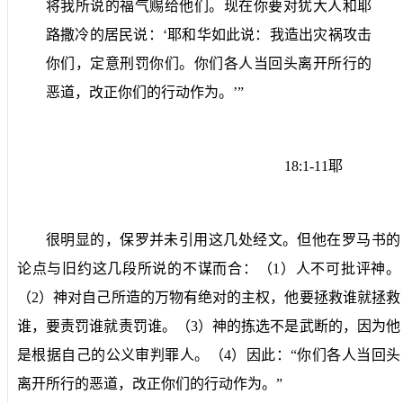
将我所说的福气赐给他们。现在你要对犹大人和耶
路撒冷的居民说：‘耶和华如此说：我造出灾祸攻击
你们，定意刑罚你们。你们各人当回头离开所行的
恶道，改正你们的行动作为。’”
18:1-11
耶
很明显的，保罗并未引用这几处经文。但他在罗马书的
论点与旧约这几段所说的不谋而合：（
1
）人不可批评神。
（
2
）神对自己所造的万物有绝对的主权，他要拯救谁就拯救
谁，要责罚谁就责罚谁。（
3
）神的拣选不是武断的，因为他
是根据自己的公义审判罪人。（
4
）因此：“你们各人当回头
离开所行的恶道，改正你们的行动作为。”