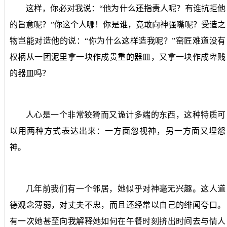
这样，你必对我说：“他为什么还指责人呢？有谁抗拒他
的旨意呢？”你这个人哪！你是谁，竟敢向神强嘴呢？受造之
物岂能对造他的说：“你为什么这样造我呢？”窑匠难道没有
权柄从一团泥里拿一块作成贵重的器皿，又拿一块作成卑贱
的器皿吗？
人心是一个非常狡猾而又诡计多端的东西，这种特质可
以用两种方式表达出来：一方面忽视神，另一方面又埋怨
神。
几年前我们有一个邻居，她似乎对神毫无兴趣。这人道
德观念薄弱，对丈夫不忠，而且还经常以自己的绯闻夸口。
有一次她甚至向我解释她如何在午餐时刻挤出时间去与情人