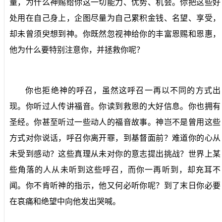
量，为什么神赐给你这一切能力、优势、机会。你把这些好
处用在自己身上，企图尽量为自己累积金钱、名望、享受，
却未曾须臾想到神。你既然忽视神给你的丰富恩赐和恩惠，
他为什么要特别注意你，并拯救你呢？
你也拒绝神的呼召，虽然这呼召一再以不同的方式出
现。你听过人传讲福音。你读到救恩的大好信息。你也拥有
圣经。你甚至听过一些动人的福音故事。神岂不是曾用这些
方式对你说话，呼召你离开罪，到基督面前？难道你的心从
未受到感动？这些真理从未对你的意志提出挑战？世界上某
些角落的人从未听到这些呼召，而你一再听到，却充耳不
闻。你不肯听神的指示，他又何必听你呢？到了末日你必要
在哀痛和绝望中向他发出哭喊。