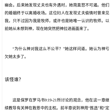
幽会。后来她发现丈夫也有外遇时，她简直怒不可遏。他们
的婚姻终于以离婚收场。这位妇人在发现丈夫偷情时曾来见
我，只不过因为我是牧师，或许也是她唯一认识的牧师。以
前她从未想到神，现在她突然把神拉进画面来了。
“为什么神对我这么不公平？”她这样问道。她认为神亏
欠她太多了。
该怪谁？
这是保罗在罗马书
9:19-21
所讨论的观念，他在这一章继
续教导有关神在救恩中的主权。前半章说到神用“拣选”和“定