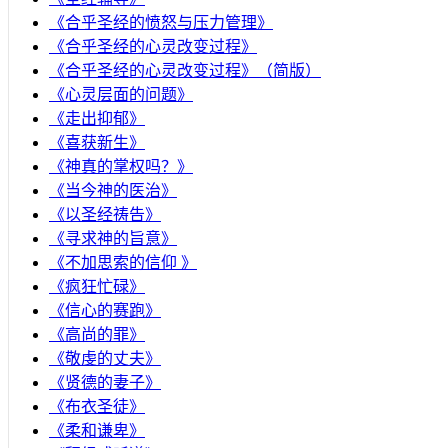
​《合乎圣经的愤怒与压力管理》
《合乎圣经的心灵改变过程》
《合乎圣经的心灵改变过程》（简版）
《心灵层面的问题》
《走出抑郁》
《喜获新生》
《神真的掌权吗？》
《当今神的医治》
《以圣经祷告》
《寻求神的旨意》
《不加思索的信仰 》
《疯狂忙碌》
《信心的赛跑》
《高尚的罪》
《敬虔的丈夫》
《贤德的妻子》
《布衣圣徒》
《柔和谦卑》