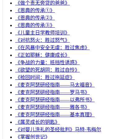
《做个责无旁贷的爸爸》
《恩典的传承①》
《恩典的传承②》
《恩典的传承③》
《儿童主日学教师培训》
《对抗怒火：胜过怒气》
《在风暴中安全无虞：胜过焦虑》
《正如耶稣：健康成长》
《争战的力量：抵挡性诱惑》
《欲望的死胡同：胜过自怜》
《抢回时间：胜过拖延症》
《麦克阿瑟研经指南——马太福音》
《麦克阿瑟研经指南——罗马书》
《麦克阿瑟研经指南——以弗所书》
《麦克阿瑟研经指南——雅各书》
《麦克阿瑟研经指南——基本真理》
《属灵成长的钥匙》
《对婴儿洗礼的圣经批判》马特·韦梅尔
《掌握创世记》