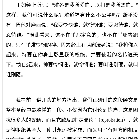
正如经上所记：“雅各是我所爱的，以扫是我所恶的。”
这样，我们可说什么呢？难道神有什么不公平吗？断乎没
有！因他对摩西说：“我要怜悯谁，就怜悯谁；要恩待谁，就
恩待谁。”据此看来，这不在乎那定意的，也不在乎那奔跑
的，只在乎发怜悯的神。因为经上有话向法老说：“我将你兴
起来，特要在你身上彰显我的权能，并要使我的名传遍天
下。”如此看来，神要怜悯谁，就怜悯谁；要叫谁刚硬，就叫
谁刚硬。
我在前一讲开头的地方指出，我们正研讨的这段经文是
整本圣经中最难懂的一段。不仅因为它讨论到拣选，这是困
扰很多人的议题，而且它触及到“定罪论”（
reprobation
），就
是神拒绝某些人，使其永远被定罪，而又用平行但方向相反