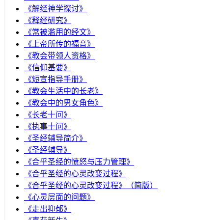
《解经神学探讨》
《释经研究》
《常被滥用的经文》
《上帝所传的福音》
《教会带领人资格》
《信仰基要》
《短宣指导手册》
《教会生活中的长老》
《教会中的男女角色》
《长老十问》
《执事十问》
《圣经辅导简介》
《圣经辅导》
​《合乎圣经的愤怒与压力管理》
《合乎圣经的心灵改变过程》
《合乎圣经的心灵改变过程》（简版）
《心灵层面的问题》
《走出抑郁》