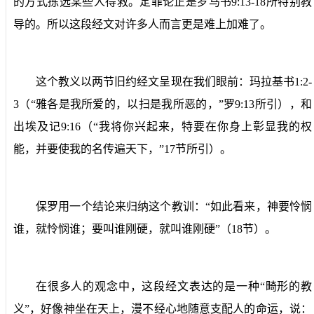
的方式拣选某些人得救。定罪论正是罗马书
9:13-18
所特别教
导的。所以这段经文对许多人而言更是难上加难了。
这个教义以两节旧约经文呈现在我们眼前：玛拉基书
1:2-
3
（“雅各是我所爱的，以扫是我所恶的，”罗
9:13
所引），和
出埃及记
9:16
（“我将你兴起来，特要在你身上彰显我的权
能，并要使我的名传遍天下，”
17
节所引）。
保罗用一个结论来归纳这个教训：“如此看来，神要怜悯
谁，就怜悯谁；要叫谁刚硬，就叫谁刚硬”（
18
节）。
在很多人的观念中，这段经文表达的是一种“畸形的教
义”，好像神坐在天上，漫不经心地随意支配人的命运，说：