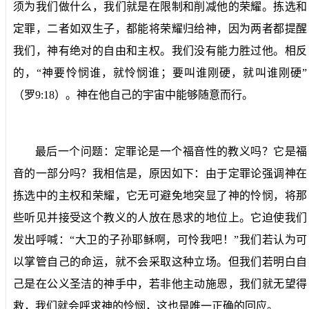
须为我们做什么，我们就是在限制和削减他的荣耀。拣选和
定罪，二者如双生子，都能将荣耀归给神，因为两者都提醒
我们，神有绝对的自由和主权。我们没有能力胜过他。相反
的，“神要怜悯谁，就怜悯谁；要叫谁刚硬，就叫谁刚硬”
（罗
9:18
）。神在他自己的宇宙中能够随意而行。
最后一个问题：定罪论是一个福音性的教义吗？它是福
音的一部分吗？我相信是，原因如下：由于定罪论强调神在
拣选中的主权和荣耀，它无可避免地突显了神的怜悯，将那
些听见并接受这个教义的人放在恳求的地位上。它迫使我们
发出呼喊：“大卫的子孙耶稣啊，可怜我吧！”我们若认为可
以掌管自己的命运，就不会采取这种立场。但我们若明白自
己是在公义圣洁的神手中，若非他主动施恩，我们就无望得
救，我们就会呼求神的怜悯，这也是唯一正确的回应。