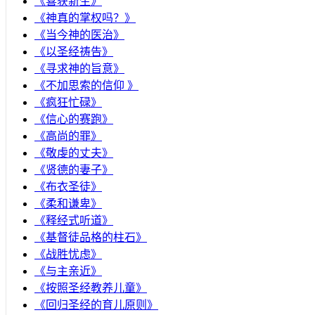
《喜获新生》
《神真的掌权吗？》
《当今神的医治》
《以圣经祷告》
《寻求神的旨意》
《不加思索的信仰 》
《疯狂忙碌》
《信心的赛跑》
《高尚的罪》
《敬虔的丈夫》
《贤德的妻子》
《布衣圣徒》
《柔和谦卑》
《释经式听道》
《基督徒品格的柱石》
《战胜忧虑》
《与主亲近》
《按照圣经教养儿童》
《回归圣经的育儿原则》