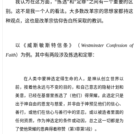
我认为在这方面，“拣选”和“定罪”之间有一个重要的区
别。这不是我一个人的看法。大多数改革宗的思想家都持这
种观点，这也是改革宗信仰告白所采取的教训。
以《威斯敏斯特信条》（
Westminster Confession of
Faith
）为例。其中有两段涉及拣选和定罪：
在人类中蒙神选定得生命的人，是神从创立世界以
前，按着他永远与不变的目的，和自己意志的隐秘计划和
美意，已经在基督里拣选了（他们）得荣耀。此选定只是
出于神自由的恩宠与慈爱，并非由于神预见他们的信心、
善行，或他们在信心与善行中的坚忍，或以被造者里面的
任何资质，作为神选定的条件或动因，总之这一切都是为
了使他荣耀的恩典得着称赞（第
3
章第
5
段）。