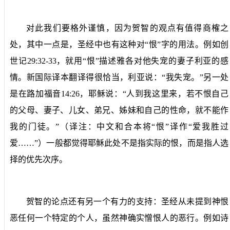
对此我们要格外谨慎，因为贺智的观点有值得商榷之
处，其中一点是，圣经中也有这种对“恨”字的用法。例如创
世记
29:32-33
，就用“恨”描述雅各对他失宠的妻子利亚的感
情。新国际译本翻译得很恰当，利亚说：“我失宠。”另一处
是在路加福音
14:26
，耶稣说：“人到我这里来，若不恨自己
的父母、妻子、儿女、弟兄、姊妹和自己的性命，就不能作
我的门徒。”（译注：中文和合本将“恨”译作“爱我胜过
爱……”）一般都觉得耶稣此处不是指实际的恨，而是指人选
择的优先次序。
贺智的论点还有另一个有力的支持：圣经从未提到神恨
恶任何一个特定的个人，虽然神确实憎恨人的恶行。例如诗