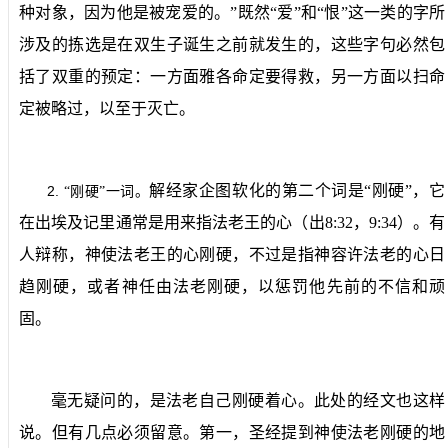
种对象，因为他是被宠爱的。”既然“爱”和“恨”这一类的字所
涉及的拣选是在双生子诞生之前就发生的，这些字句必然包
括了双重的预定：一方面雅各命定要得救，另一方面以扫命
定被略过，以至于灭亡。
解经家企图软化的第二个词是“刚硬”，它
2.
“刚硬”一词。
在出埃及记里通常是用来指法老王的心（出
8:32
，
9:34
）。有
人辩称，神使法老王的心刚硬，不过是指神容许法老的心日
趋刚硬，或者神任由法老刚硬，以惩罚他先前的不信和顽
固。
毫无疑问的，是法老自己刚硬着心。此处的经文也这样
说。但有几点必须留意。第一，圣经提到神使法老刚硬的地