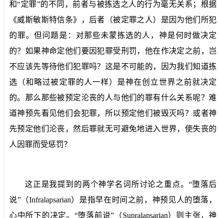
和“定罪”的不同，前者与被拣选之人的行为毫无关系；根据
《威斯敏斯特信条》，后者（被定罪之人）是因为他们所犯
的罪。但问题是：对那些未蒙拣选的人，神是何时做决定
的？如果神命定他们要因犯罪受刑罚，他在作决定之前，岂
不应该先等待他们犯罪吗？这是不可能的，因为我们知道拣
选（和略过被定罪的人一样）是神在创立世界之前就决定
的。那么那些被预定沦丧的人与他们的罪有什么关系呢？难
道神预先看见他们会犯罪，所以预定他们被毁灭吗？或者神
先预定他们沦丧，然后罪就无可避免地进入世界，使失丧的
人因罪而受惩罚？
这正是我提到的两个神学名词所讨论之重点。“堕落后
说”（
Infralapsarian
）是指早在时间之前，神预见人的堕落，
心中所下的决定。“堕落前说”（
Supralapsarian
）则主张，神