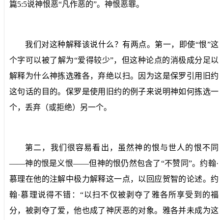
篇
5:5
说神恨恶“凡作恶的”。神恨恶罪。
我们对这种解释该说什么？有两点。第一，即使“恨”这
个字可以被了解为“爱得较少”，但这种论点的消极成分足以
解释为什么神拣选雅各，弃绝以扫。因为这是保罗引用旧约
这句话的目的。保罗是使用旧约的例子来说明神如何拣选一
个，丢弃（或拒绝）另一个。
第二，我们很容易看出，虽然神的恨与世人的恨不同
——神的恨是义恨——但神的恨仍然包含了“不赞同”。约翰·
慕理在他的注解中极力解释这一点，以回应贺智的论述。约
翰·慕理说得不错：“以扫不仅被剥夺了雅各所享受到的福
分，被剥夺了爱，他也成了神厌恶的对象。雅各并未成为这