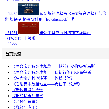
（Satellite Bible Atlas）
59975
最新解经注释书《马太福音注释》劳伦
斯·埃德温·格拉斯科克（Ed Glasscock）著
51751
最新工具书《旧约神学辞典》
（TWOT）上线啦
44506
首页资源
《生命宝训解经注释②——帖前》罗伯特·托马斯
《生命宝训解经注释——使徒行传》F.F布鲁斯
《生命宝训其他注释——约翰书信》
《在恩典中放胆站立——希伯来书注释》
《新约精览》詹逊
《旧约精览》詹逊
《苦杯与荣耀》
《释经与应用》