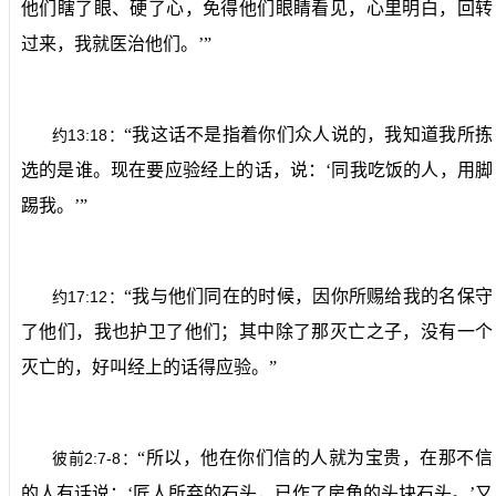
他们瞎了眼、硬了心，免得他们眼睛看见，心里明白，回转
过来，我就医治他们。’”
“我这话不是指着你们众人说的，我知道我所拣
13:18
约
：
选的是谁。现在要应验经上的话，说：‘同我吃饭的人，用脚
踢我。’”
“我与他们同在的时候，因你所赐给我的名保守
17:12
约
：
了他们，我也护卫了他们；其中除了那灭亡之子，没有一个
灭亡的，好叫经上的话得应验。”
“所以，他在你们信的人就为宝贵，在那不信
2:7-8
彼前
：
的人有话说：‘匠人所弃的石头，已作了房角的头块石头。’又