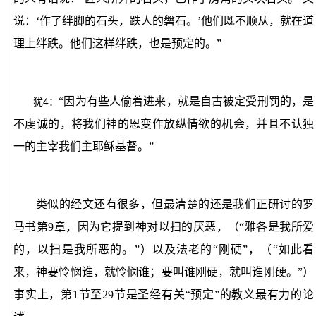
说：‘作了绊脚的石头，跌人的磐石。’他们既不顺从，就在道
理上绊跌。他们这样绊跌，也是预定的。”
“因为有些人偷着进来，就是自古被定受刑罚的，是
4
犹
：
不虔诚的，将我们神的恩变作放纵情欲的机会，并且不认独
一的主宰我们主耶稣基督。”
类似的经文还有很多，但最清楚的还是我们正研讨的罗
马书第
9
章，因为它提到神对以扫的厌恶，（“雅各是我所爱
的，以扫是我所恶的。”）以及法老的“刚硬”，（“如此看
来，神要怜悯谁，就怜悯谁；要叫谁刚硬，就叫谁刚硬。”）
事实上，第
1
节至
29
节是圣经有关“预定”的教义最有力的论