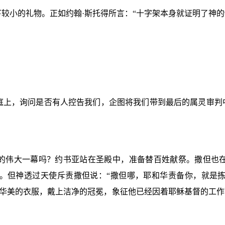
较小的礼物。正如约翰·斯托得所言：“十字架本身就证明了神的
庭上，询问是否有人控告我们，企图将我们带到最后的属灵审判
的伟大一幕吗？约书亚站在圣殿中，准备替百姓献祭。撒但也
。但神透过天使斥责撒但说：“撒但哪，耶和华责备你，就是
华美的衣服，戴上洁净的冠冕，象征他已经因着耶稣基督的工作