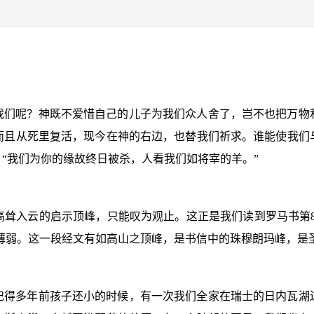
我们呢？神既不爱惜自己的儿子为我们众人舍了，岂不也把万物
而且从死里复活，现今在神的右边，也替我们祈求。谁能使我们
“我们为你的缘故终日被杀，人看我们如将宰的羊。”
高耸入云的启示顶峰，只能叹为观止。这正是我们读到罗马书第
过薄弱。这一段经文有如高山之顶峰，是书信中的珠穆朗玛峰，是
记得多年前孩子还小的时候，有一次我们全家在瑞士的日内瓦湖