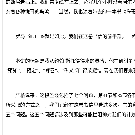
的断层岩石上。我们常搭缆车上去，花好几个小时沿着阿尔
杂着各种悦耳的鸟鸣——当然，我也读着带去的一本书《海
罗马书
8:31-39
就是如此。我们在这卷书信的前半部，一
本讲的标题是我从约翰·斯托得得来的灵感，他在研讨罗
“预知”、“预定”、“呼召”、“称义”和“得荣耀”。现在我们要
严格说来，这段圣经包括了七个问题，第
31
节和
35
节各
所采取的方式之一，我们已经在这卷书信里看过多次。它的意
五个问题。这五个问题都涉及到那些可能拦阻神对我们的计