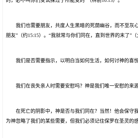
的，必不叫你们受试探过于所能受的”（林前
10:13
）。
我们也需要朋友，共度人生黑暗的死荫幽谷，而不至灰
朋友”（约
15:15
）。“我就常与你们同在，直到世界的末了”（
我们是否需要指示，以明白当如何生活，如何讨神的喜悦
我们在丧失亲人时需要安慰吗？神是我们唯一安慰的来
在死亡的阴影中，神是否与我们同在？当然！他会保守我
为神忽略了我们的某些需要，但我们必须记住保罗在圣灵的感