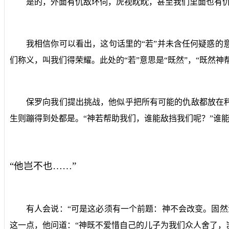
是的，外面有仇敌环伺，虎视眈眈，甚至我们里面也有仇
我相信你可以看出，这句话里的“若”并未含任何疑惑
们称义，叫我们得荣耀。此处的“若”意思是“既然”，“既然
保罗向我们提出挑战，他似乎把所有可能的仇敌都放在
生则蹦得到处都是。“神若帮助我们，谁能敌挡我们呢？”谁
“他岂不也……”
有人会说：“可是这必须有一个前题：神不会改变。固
这一点，他问道：“神既不爱惜自己的儿子为我们众人舍了，