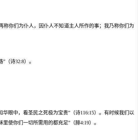
再称你们为仆人，因仆人不知道主人所作的事；我乃称你们为
路”（诗
32:8
）。
和华眼中，看圣民之死极为宝贵”（诗
116:15
）。有时候我们以
稣里使你们一切所需用的都充足”（腓
4:19
）。