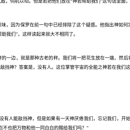
敌，伺机以动。但是若把他们放在“神若帮助我们”这句话里面
的意味，因为保罗在前一句中已经排除了这个疑惑。他指出神如何
神帮助我们”，这样读起来就大不相同了。
秤的一边，就是那种古老的秤。我们将一把花生放在一端，然后
能敌挡神？答案是，没有人。这位掌管宇宙的全能之神若在我们
然没有人能敌挡神，但是如果有一天神厌倦我们，忘记我们，开始
岂不也把万物和他一同白白的赐给我们吗？”