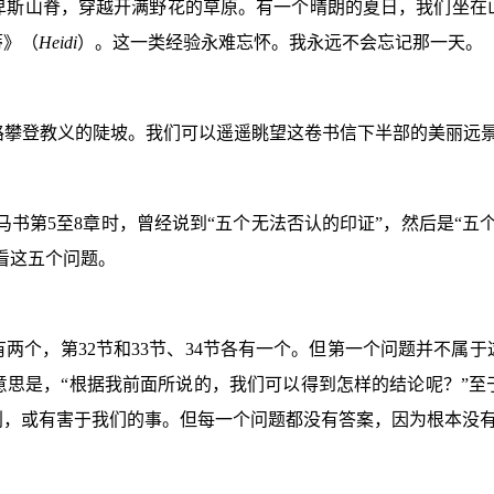
卑斯山脊，穿越开满野花的草原。有一个晴朗的夏日，我们坐在
蒂》（
Heidi
）。这一类经验永难忘怀。我永远不会忘记那一天。
路攀登教义的陡坡。我们可以遥遥眺望这卷书信下半部的美丽远
马书第
5
至
8
章时，曾经说到“五个无法否认的印证”，然后是“五
来看这五个问题。
有两个，第
32
节和
33
节、
34
节各有一个。但第一个问题并不属于
思是，“根据我前面所说的，我们可以得到怎样的结论呢？”至
划，或有害于我们的事。但每一个问题都没有答案，因为根本没