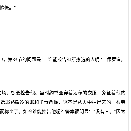
慷慨。”
中。第
33
节的问题是：“谁能控告神所拣选的人呢？”保罗说，
在场，想要控告他。当时约书亚穿着污秽的衣服，象征着他的
拣选耶路撒冷的耶和华责备你，这不是从火中抽出来的一根柴
而称义了。如今谁能控告他呢？答案很明显：“没有人。”因为