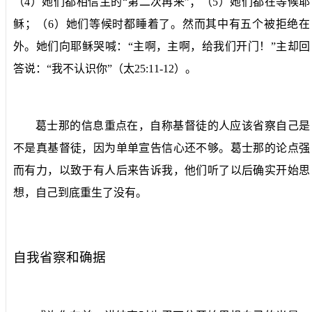
（
4
）她们都相信主的“第二次再来”；（
5
）她们都在等候耶
稣；（
6
）她们等候时都睡着了。然而其中有五个被拒绝在
外。她们向耶稣哭喊：“主啊，主啊，给我们开门！”主却回
答说：“我不认识你”（太
25:11-12
）。
葛士那的信息重点在，自称基督徒的人应该省察自己是
不是真基督徒，因为单单宣告信心还不够。葛士那的论点强
而有力，以致于有人后来告诉我，他们听了以后确实开始思
想，自己到底重生了没有。
自我省察和确据