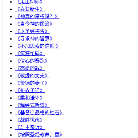
《走出抑郁》
《喜获新生》
《神真的掌权吗？》
《当今神的医治》
《以圣经祷告》
《寻求神的旨意》
《不加思索的信仰 》
《疯狂忙碌》
《信心的赛跑》
《高尚的罪》
《敬虔的丈夫》
《贤德的妻子》
《布衣圣徒》
《柔和谦卑》
《释经式听道》
《基督徒品格的柱石》
《战胜忧虑》
《与主亲近》
《按照圣经教养儿童》