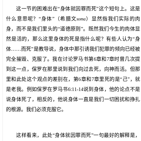
这一节的困难出在“身体就因罪而死”这个短句上。这是
什么意思呢？“身体”（希腊文
）显然指我们实际的肉
soma
身，而不是我们里头的“道德原则”。既然我们今生的肉体显
然是活的，那么这里身体的死是指什么呢？有些人认为“身
体……而死”是教导说，身体中那引诱我们犯罪的倾向已经被
完全摧毁、克服了。我在讨论罗马书第
6
章和
7
章时曾几次提
到这一点，保罗在那里说到我们向过去死，向神而活。但那
里和此处这个观点的差别在，第
6
章和
7
章里死的是“己”，就
是老我。例如保罗在罗马书
6:11-14
说到身体，他的论点不是
说身体死了，相反的，他说身体一直是我们一切困扰和挣扎
的根源。我们必须克服它。
这样看来，此处“身体就因罪而死”一句最好的解释是，