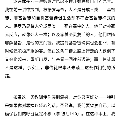
或许你在前一讲结束时也忍不住开始思想自己的光景。
我在前一讲中提到，根据罗马书，人不是分成三类——基督
徒、非基督徒和自称基督徒但生活却不符合基督徒样式的
人。保罗乃是将人分成两类——死在罪中的人，他们对神毫
无反应，就像死人一样；以及靠着圣灵复活的人，他们跟随
耶稣基督，是他的真门徒。我提到基督徒确实也会犯罪，有
时候还犯极严重的罪。但在这条门徒之路上行走的人跌倒了
又会爬起来，重新出发，与基督一同往前迈进；而非信徒却
不是这样。事实上，非信徒根本从未踏上这条作门徒的道
路。
如果这一类教训使你感到震撼，对你只有好处——特别
是如果你对罪掉以轻心的话。圣经说，我们要省察自己，以
确保我们的呼召坚定不移（参
彼后
1:10
）。在这种事上，我