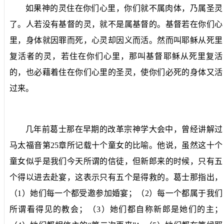
如果神的灵住在你们心里，你们就不属肉体，乃属圣灵
了。人若没有基督的灵，就不是属基督的。基督若在你们心
里，身体就因罪而死，心灵却因义而活。然而叫耶稣从死里
复活者的灵，若住在你们心里，那叫基督耶稣从死里复活
的，也必藉着住在你们心里的圣灵，使你们必死的身体又活
过来。
几年前葛士那在早期的改革宗神学大会中，曾经讲解过
马太福音第
25
章所记载十个童女的比喻。他说，虽然这十个
童女似乎是我们今天所谓的信徒，但新郎来的时候，只有五
个得以进去赴宴，这表示只有五个是得救的。葛士那指出，
（
1
）她们每一个都受邀参加婚宴；（
2
）每一个都属于我们
所谓看得见的教会；（
3
）她们都自称新郎是她们的主；