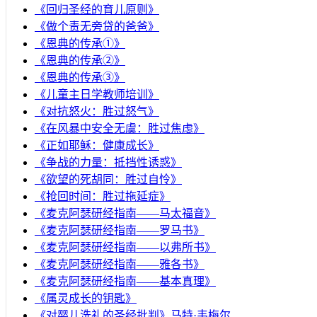
《回归圣经的育儿原则》
《做个责无旁贷的爸爸》
《恩典的传承①》
《恩典的传承②》
《恩典的传承③》
《儿童主日学教师培训》
《对抗怒火：胜过怒气》
《在风暴中安全无虞：胜过焦虑》
《正如耶稣：健康成长》
《争战的力量：抵挡性诱惑》
《欲望的死胡同：胜过自怜》
《抢回时间：胜过拖延症》
《麦克阿瑟研经指南——马太福音》
《麦克阿瑟研经指南——罗马书》
《麦克阿瑟研经指南——以弗所书》
《麦克阿瑟研经指南——雅各书》
《麦克阿瑟研经指南——基本真理》
《属灵成长的钥匙》
《对婴儿洗礼的圣经批判》马特·韦梅尔