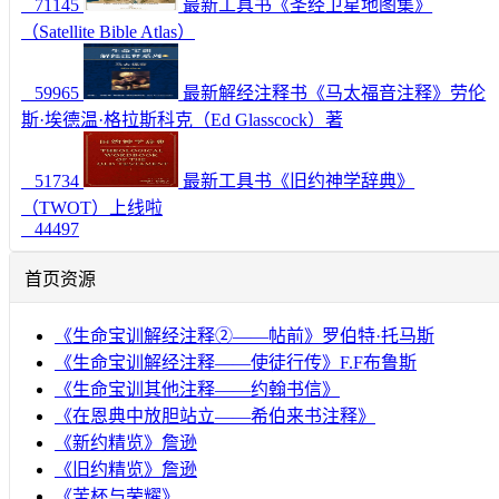
71145
最新工具书《圣经卫星地图集》
（Satellite Bible Atlas）
59965
最新解经注释书《马太福音注释》劳伦
斯·埃德温·格拉斯科克（Ed Glasscock）著
51734
最新工具书《旧约神学辞典》
（TWOT）上线啦
44497
首页资源
《生命宝训解经注释②——帖前》罗伯特·托马斯
《生命宝训解经注释——使徒行传》F.F布鲁斯
《生命宝训其他注释——约翰书信》
《在恩典中放胆站立——希伯来书注释》
《新约精览》詹逊
《旧约精览》詹逊
《苦杯与荣耀》