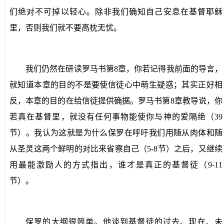
们绝对不可掉以轻心。除非我们确知自己安息在基督耶稣
里，否则我们就不要高枕无忧。
我们仍然在研读罗马书第
8
章，你若记得我前面的导言，
就知道本章的目的不是要使信徒心中萌生疑惑；其实正好相
反，本章的目的在给信徒提供确据。罗马书第
8
章教导说，你
若真在基督里，就没有任何事物能使你与神的爱隔绝（
39
节）。我认为这就是为什么保罗在呼吁我们用随从肉体和随
从圣灵这两个鲜明的对比来省察自己（
5-8
节）之后，又继续
用最能激励人的方式指出，谁才是真正的基督徒（
9-11
节）。
保罗的大纲很简单。他谈到基督徒的过去、现在、未