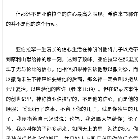
但那还不是亚伯拉罕的信心最高之表现。希伯来书称许
的并不是他的这个行动。
亚伯拉罕一生漫长的信心生活在神吩咐他将儿子以撒带
到摩利山献给神的那一刻，达到了顶峰。亚伯拉罕在那里展
现了无与伦比的信心。他相信如果神告诉他献以撒为祭，而
以撒尚未生下神应许要给他的后裔，那么神一定会叫以撒从
死里复活，以应验他的应许（参
来
11:19
）。但在记录这事件
的创世记里，神称赞亚伯拉罕的，不是他的信心，而是他的
顺服：“你既行了这事，不留下你的儿子，就是你独生的儿
子，我便指着自己起誓说：论福，我必赐大福给你；论子
孙，我必叫你的子孙多起来，如同天上的星，海边的沙。你
子孙必得着仇敌的城门，并且地上万国都必因你的后裔得