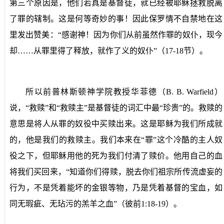
第三个原因是，他们若真是基督徒，就已经被耶稣拯救脱离
了罪的辖制。这是何等奇妙的事！因此保罗情不自禁地在这
里发出赞美：“感谢神！因为你们从前虽然作罪的奴仆，现今
却……从罪里得了释放，就作了义的奴仆”（
17-18
节）。
所以前普林斯顿神学院教授华菲德（
B. B. Warfield
）
说，“救赎”和“救赎主”是基督徒的词汇中最“珍贵”的。救赎的
意思是将人从罪的奴役中买赎出来。这是耶稣为我们所成就
的，他是我们的救赎主。我们本来在“罪”这个冷酷的主人奴
役之下，但耶稣用他的死为我们付清了赎价。他用自己的血
将我们买回来，“知道你们得赎，脱去你们祖宗所传流虚妄的
行为，不是凭着能坏的金银等物，乃是凭着基督的宝血，如
同无瑕疵、无玷污的羔羊之血”（彼前
1:18-19
）。