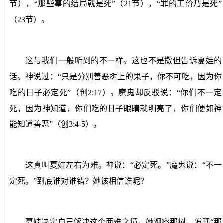
节），“那些事的结局就是死”（
21
节），“罪的工价乃是死”
（
23
节）。
这与我们一般听到的不一样。这也不是撒但告诉夏娃的
话。神说过：“只是分别善恶树上的果子，你不可吃，因为你
吃的日子必定死”（创
2:17
）。魔鬼却反驳说：“你们不一定
死，因为神知道，你们吃的日子眼睛就明亮了，你们便如神
能知道善恶”（创
3:4-5
）。
这真叫夏娃左右为难。神说：“必定死。”魔鬼说：“不一
定死。”到底谁对谁错？她该相信谁呢？
夏娃决定自己解决这个两难之境。她观察那树，发现“那