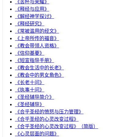
《苦杯与荣耀》
《释经与应用》
《解经神学探讨》
《释经研究》
《常被滥用的经文》
《上帝所传的福音》
《教会带领人资格》
《信仰基要》
《短宣指导手册》
《教会生活中的长老》
《教会中的男女角色》
《长老十问》
《执事十问》
《圣经辅导简介》
《圣经辅导》
​《合乎圣经的愤怒与压力管理》
《合乎圣经的心灵改变过程》
《合乎圣经的心灵改变过程》（简版）
《心灵层面的问题》