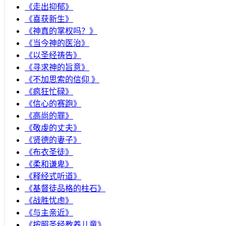
《走出抑郁》
《喜获新生》
《神真的掌权吗？》
《当今神的医治》
《以圣经祷告》
《寻求神的旨意》
《不加思索的信仰 》
《疯狂忙碌》
《信心的赛跑》
《高尚的罪》
《敬虔的丈夫》
《贤德的妻子》
《布衣圣徒》
《柔和谦卑》
《释经式听道》
《基督徒品格的柱石》
《战胜忧虑》
《与主亲近》
《按照圣经教养儿童》