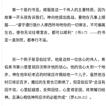
第一个是约书亚。顺服是这一个伟人的主要特质，因为
故事一开头就告诉我们，神向他提出挑战，要他在凡事上顺
服——“谨守遵行我仆人摩西所吩咐你的一切律法，不可偏离
左右，使你无论往哪里去，都可以顺利”（书
1:7
）——约书
亚一直到死，都奉行不渝。
另一个例子是亚伯拉罕，他是这样一位信心的伟人，希
伯来书第
11
章里就四次称许他的信心。他的信心大到一个地
步，神在他年纪老迈的时候应许赐给他一个儿子，虽然他当
时已将近百岁，撒拉的生育也已断绝了，但亚伯拉罕“总没有
因不信，心里起疑惑，反倒因信，心里得坚固，将荣耀归给
神。且满心相信神所应许的必能作成”（罗
4:20-21
）。