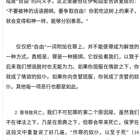
成是“自由”的同义字。这正是撒但在伊甸园里告诉夏娃的：
“不要被神的话语捆绑。要争取自由！你若吃这树上的果子，
就会变得和神一样，能够分别善恶。”
仅仅把“自由”一词附加在罪上，并不能使罪成为解放的
一种方式。真相是，罪是一种捆绑。它奴役着我们，以致于
后来我们想逃脱时也无能为力。如果你屈服在情欲之下，你
就成了情欲的奴仆。如果你向贪婪屈服，你就成了贪婪的奴
仆。其他每一项恶行也都是如此。
我们不可犯罪的第二个原因是，虽然我们
2.
罪导致死亡。
不在律法之下，乃是在恩典之下，但罪会带来死亡。保罗在
这段文中重复说了好几遍，“作罪的奴仆，以至于死”（
16