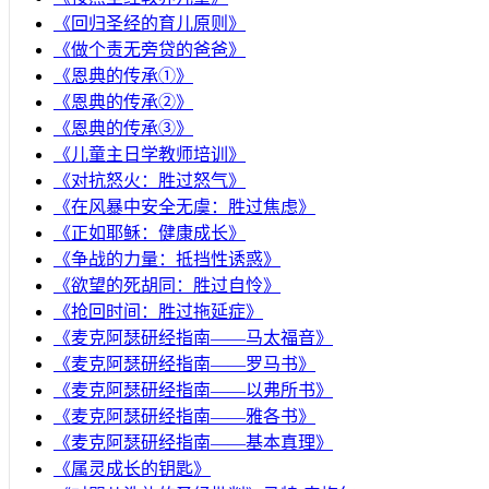
《回归圣经的育儿原则》
《做个责无旁贷的爸爸》
《恩典的传承①》
《恩典的传承②》
《恩典的传承③》
《儿童主日学教师培训》
《对抗怒火：胜过怒气》
《在风暴中安全无虞：胜过焦虑》
《正如耶稣：健康成长》
《争战的力量：抵挡性诱惑》
《欲望的死胡同：胜过自怜》
《抢回时间：胜过拖延症》
《麦克阿瑟研经指南——马太福音》
《麦克阿瑟研经指南——罗马书》
《麦克阿瑟研经指南——以弗所书》
《麦克阿瑟研经指南——雅各书》
《麦克阿瑟研经指南——基本真理》
《属灵成长的钥匙》