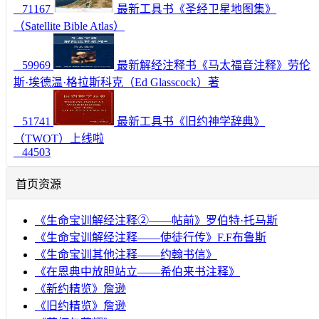
71167
最新工具书《圣经卫星地图集》
（Satellite Bible Atlas）
59969
最新解经注释书《马太福音注释》劳伦
斯·埃德温·格拉斯科克（Ed Glasscock）著
51741
最新工具书《旧约神学辞典》
（TWOT）上线啦
44503
首页资源
《生命宝训解经注释②——帖前》罗伯特·托马斯
《生命宝训解经注释——使徒行传》F.F布鲁斯
《生命宝训其他注释——约翰书信》
《在恩典中放胆站立——希伯来书注释》
《新约精览》詹逊
《旧约精览》詹逊