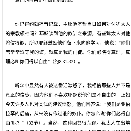
真正的自由是指做正确的事。
你记得约翰福音记载，主耶稣基督当日如何对付犹太人
的宗教领袖吗？耶稣谈到他的教训之来源，有些犹太人对他
将信将疑，所以耶稣鼓励他们留下来向他学习，他说：“你们
若常常遵守我的道，就真是我的门徒。你们必晓得真理，真
理必叫你们得以自由”（约
8:31-32
）。
听众中显然有人被这番话激怒了，我相信那些人并不是
真正的信徒，因为他们不喜欢耶稣说他们是不自由的，正如
今天许多人也对类似的建议恼怒。他们回答说：“我们是亚伯
拉罕的后裔，从来没有作过谁的奴仆。你怎么说‘你们必得自
由’呢？”（
33
节）。当然，这种回答很荒谬。犹太人在出埃