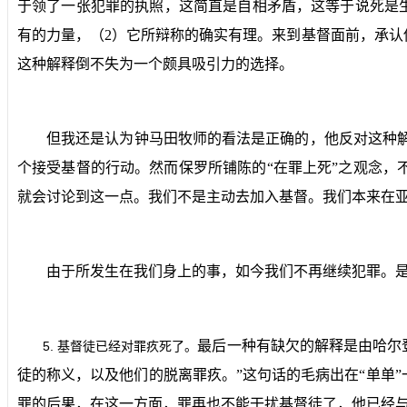
于领了一张犯罪的执照，这简直是自相矛盾，这等于说死是
有的力量，（
2
）它所辩称的确实有理。来到基督面前，承认
这种解释倒不失为一个颇具吸引力的选择。
但我还是认为钟马田牧师的看法是正确的，他反对这种解
个接受基督的行动。然而保罗所铺陈的“在罪上死”之观念
就会讨论到这一点。我们不是主动去加入基督。我们本来在
由于所发生在我们身上的事，如今我们不再继续犯罪。
最后一种有缺欠的解释是由哈尔登
5.
基督徒已经对罪疚死了。
徒的称义，以及他们的脱离罪疚。”这句话的毛病出在“单单
罪的后果，在这一方面，罪再也不能干扰基督徒了，他已经