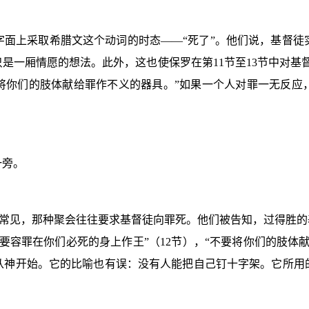
字面上采取希腊文这个动词的时态——“死了”。他们说，基督徒
只是一厢情愿的想法。此外，这也使保罗在第
11
节至
13
节中对基
将你们的肢体献给罪作不义的器具。”如果一个人对罪一无反应
一旁。
常见，那种聚会往往要求基督徒向罪死。他们被告知，过得胜的
要容罪在你们必死的身上作王”（
12
节），“不要将你们的肢体
从神开始。它的比喻也有误：没有人能把自己钉十字架。它所用
。