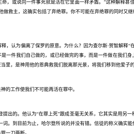
生命，或说向一件事死就是活在它里面一样矛盾。”这种解释甚
他做救主，这确实包括了弃绝罪。你不可能在弃绝罪的同时又继
释，认为偏离了保罗的原意。为什么？因为查尔斯·贺智解释“
，不是一件我们自己做的，或已经做完的事，而是一件做在我们身
亚当里，是神用他的恩典救我们脱离那光景，将我们移到他爱子
是神的工作使我们不可能再活在罪中。
提出的。他认为“在罪上死”跟成圣毫无关系，它其实是用另一种
”一词。到目前为止，哈尔登所说的并没有错。信徒的称义确实
与罪一刀两断。