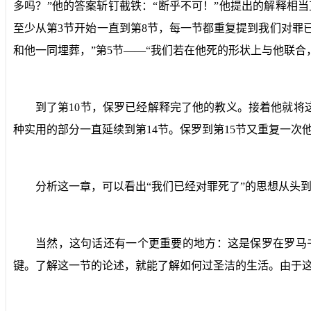
多吗？”他的答案斩钉截铁：“断乎不可！”他提出的解释相
至少从第
3
节开始一直到第
8
节，每一节都重复提到我们对罪
和他一同埋葬，”第
5
节——“我们若在他死的形状上与他联合
到了第
10
节，保罗已经解释完了他的教义。接着他就将
种实用的部分一直延续到第
14
节。保罗到第
15
节又重复一次
分析这一章，可以看出“我们已经对罪死了”的思想从头
当然，这句话还有一个更重要的地方：这是保罗在罗马
键。了解这一节的论述，就能了解如何过圣洁的生活。由于