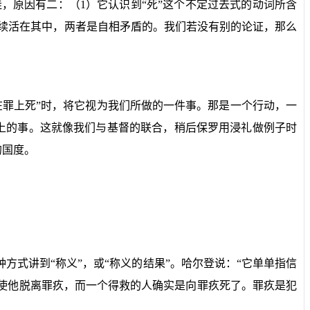
佳，原因有二：（
1
）它认识到“死”这个不定过去式的动词所含
续活在其中，两者是自相矛盾的。我们若没有别的论证，那么
在罪上死”时，将它视为我们所做的一件事。那是一个行动，一
上的事。这就像我们与基督的联合，稍后保罗用浸礼做例子时
的国度。
方式讲到“称义”，或“称义的结果”。哈尔登说：“它单单指信
能使他脱离罪疚，而一个得救的人确实是向罪疚死了。罪疚是犯