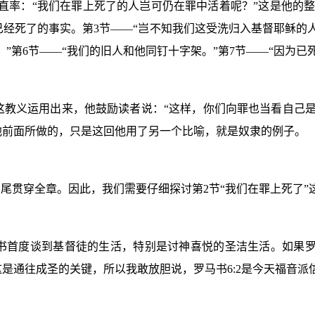
当直率：“我们在罪上死了的人岂可仍在罪中活着呢？”这是他的
已经死了的事实。第
3
节——“岂不知我们这受洗归入基督耶稣的
，”第
6
节——“我们的旧人和他同钉十字架。”第
7
节——“因为已
这教义运用出来，他鼓励读者说：“这样，你们向罪也当看自己是
他前面所做的，只是这回他用了另一个比喻，就是奴隶的例子。
到尾贯穿全章。因此，我们需要仔细探讨第
2
节“我们在罪上死了”
书首度谈到基督徒的生活，特别是讨神喜悦的圣洁生活。如果
这是通往成圣的关键，所以我敢放胆说，罗马书
6:2
是今天福音派