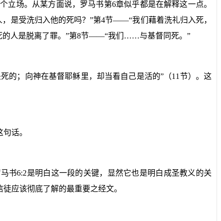
整个立场。从某方面说，罗马书第
6
章似乎都是在解释这一点。
人，是受洗归入他的死吗？”第
4
节——“我们藉着洗礼归入死，
死的人是脱离了罪。”第
8
节——“我们……与基督同死。”
死的；向神在基督耶稣里，却当看自己是活的”（
11
节）。这
这句话。
罗马书
6:2
是明白这一段的关键，显然它也是明白成圣教义的关
信徒应该彻底了解的最重要之经文。