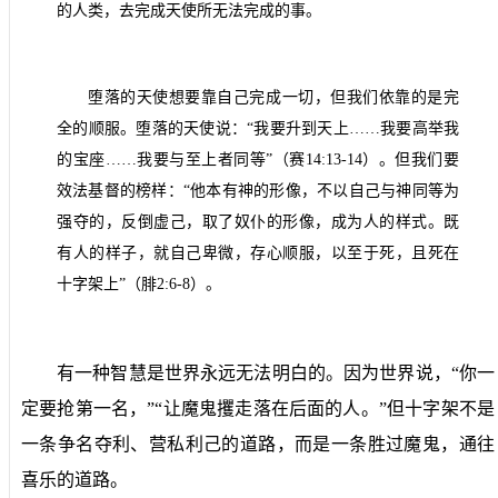
的人类，去完成天使所无法完成的事。
堕落的天使想要靠自己完成一切，但我们依靠的是完
全的顺服。堕落的天使说：“我要升到天上……我要高举我
的宝座……我要与至上者同等”（赛
14:13-14
）。但我们要
效法基督的榜样：“他本有神的形像，不以自己与神同等为
强夺的，反倒虚己，取了奴仆的形像，成为人的样式。既
有人的样子，就自己卑微，存心顺服，以至于死，且死在
十字架上”（腓
2:6-8
）。
有一种智慧是世界永远无法明白的。因为世界说，“你一
定要抢第一名，”“让魔鬼攫走落在后面的人。”但十字架不是
一条争名夺利、营私利己的道路，而是一条胜过魔鬼，通往
喜乐的道路。