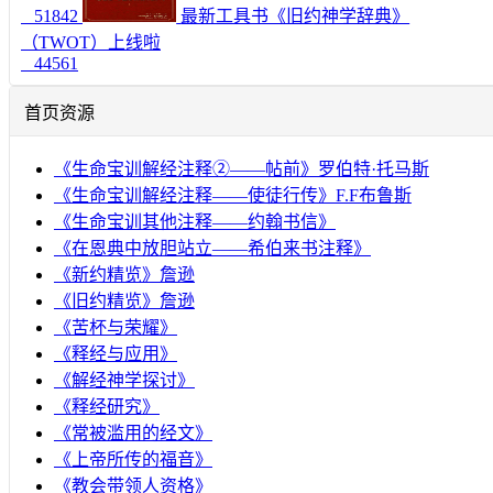
51842
最新工具书《旧约神学辞典》
（TWOT）上线啦
44561
首页资源
《生命宝训解经注释②——帖前》罗伯特·托马斯
《生命宝训解经注释——使徒行传》F.F布鲁斯
《生命宝训其他注释——约翰书信》
《在恩典中放胆站立——希伯来书注释》
《新约精览》詹逊
《旧约精览》詹逊
《苦杯与荣耀》
《释经与应用》
《解经神学探讨》
《释经研究》
《常被滥用的经文》
《上帝所传的福音》
《教会带领人资格》