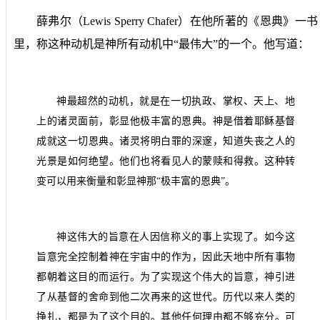
薛弗尔（
Lewis Sperry Chafer
）在他所著的《恩典》一书
里，称这种动机是神所有动机中“最伟大”的一个。他写道：
神最超然的动机，就是在一切执政、掌权、天上、地
上的诸灵面前，彰显他极丰富的恩典。神是借着耶稣基督
成就这一切恩典。诸灵将明白罪的深邃，知道失丧之人的
光景是如何绝望。他们也将看见人的蒙赎和得救。这种转
变可以用来衡量和彰显神那“极丰富的恩典”。
神这伟大的旨意在人因信称义的事上实现了。如今这
旨意完全控制着神在宇宙中的作为，因此天地中所有事物
都朝着这目的而运行。为了实现这个伟大的旨意，神引进
了从基督的舍命到他二次再来的这世代。历代以来人类的
挣扎，都是为了这个目的。其他任何理由都不够充分。可