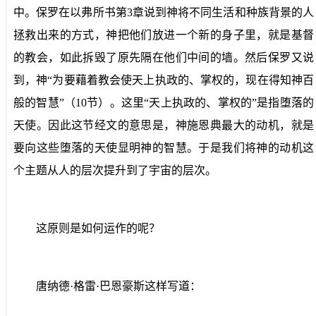
中。保罗在以弗所书第
3
章说到神将不同生活和种族背景的人
拯救出来的方式，神把他们放进一个新的身子里，就是基督
的教会，如此拆毁了原先隔在他们中间的墙。然后保罗又说
到，神“为要藉着教会使天上执政的、掌权的，现在得知神百
般的智慧”（
10
节）。这里“天上执政的、掌权的”是指堕落的
天使。因此这节经文的意思是，神施恩典最大的动机，就是
要向这些堕落的天使显明神的智慧。于是我们将神的动机这
个主题从人的层次提升到了宇宙的层次。
这原则是如何运作的呢？
唐纳德·格雷·巴恩豪斯这样写道：