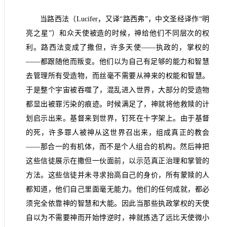
当路西法（
Lucifer
，又译“路西弗”，中文圣经译作“明
亮之星”）和众天使被造的时候，神给他们不同层次的权
利。路西法变成了撒但，许多天使——执政的，掌权的
——都跟随他而叛变。他们以为自己有足够的能力和智慧
去管理所有受造物，而丝毫不需要从神来的权能和智慧。
于是整个宇宙被吞噬了，混乱进入世界，大部分的受造物
都显出被罪污染的痕迹。时候满足了，神就将他救赎的计
划启示出来。基督来到世界，钉死在十字架上。由于基督
的死，许多罪人被神从这世界召出来，组成真正的教会
——那合一的有机体，而不是个人组合的机构。然后神把
这些信徒展示在撒但一伙面前，以示范真正治理和掌管的
方法。这些信徒并未寻求抬高自己的身价，所有蒙赎的人
都知道，他们自己里面毫无能力。他们的任何成就，都必
须完全依靠神的智慧和大能。因此当那些执政掌权的天使
自以为不需要神而开始悖逆时，神就拣选了远比天使微小