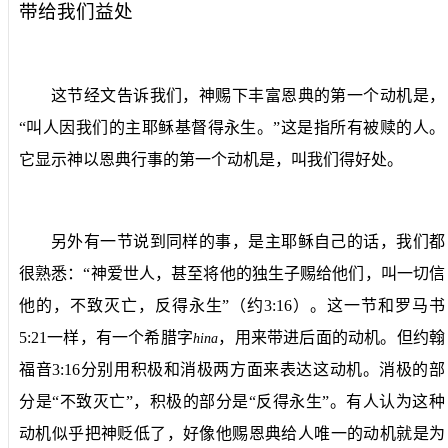
带给我们益处
这节经文告诉我们，神赐下丰富恩典的第一个动机是，
“叫人因我们的主耶稣基督得永生。”这是指所有被赎的人。
它显示神以恩典行事的第一个动机是，叫我们得好处。
另外有一节说到同样的事，是主耶稣自己的话，我们都
很熟悉：“神爱世人，甚至将他的独生子赐给他们，叫一切信
他的，不致灭亡，反得永生”（约
3:16
）。这一节和罗马书
5:21
一样，有一个希腊字
，用来带进后面的动机。但约翰
hina
福音
3:16
分别用积极和消极两方面来表达这动机。消极的部
分是“不致灭亡”，积极的部分是“反得永生”。有人认为这种
动机似乎把神贬低了，好像他赐恩典给人唯一的动机就是为