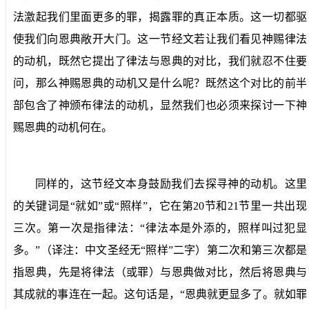
法激起我们里面更多的罪，揭露罪的真正本质。这一切都驱
使我们向恩典敞开大门。这一节经文若让我们看见神赐律法
的动机，既然它提出了律法与恩典的对比，我们就忍不住要
问，那么神赐恩典的动机又是什么呢？既然这个对比的前半
部包含了神颁布律法的动机，显然我们也必须来探讨一下神
赐恩典的动机何在。
同样的，这节经文本身鼓励我们去探寻神的动机。这里
的关键词是“就如”或“照样”，它在第
20
节和
21
节里一共出现
三次。第一次是指律法：“律法本是外添的，照样叫过犯显
多。”（译注：中文圣经无“照样”二字）第二次和第三次都是
指恩典，先是将律法（或罪）与恩典做对比，然后将恩典与
其成就的事连在一起。这句话是，“恩典就更显多了。就如罪