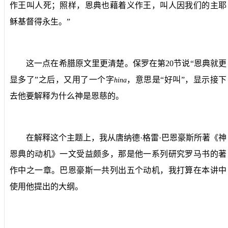
作王叫人死；照样，恩典也藉着义作王，叫人因我们的主耶
稣基督得永生。”
这一点在希腊原文里更清楚。保罗在第
20
节说“恩典就更
显多了”之后，又用了一个字
，意思是“好叫”，显示接下
hina
去他要解释为什么神是恩慈的。
在解释这个主题上，我从唐纳德·格雷·巴恩豪斯所著《神
恩典的动机》一文受益颇多，那是他一系列研究罗马书的著
作中之一章。巴恩豪斯一共列出五个动机，我打算在本讲中
使用他提出的大纲。