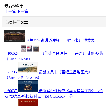
最后修改于
上一篇
下一篇
首页热门文章
《生命宝训讲道注释——罗马书》 博爱思
106524
《信徒圣经注释——诗篇》 艾伦·罗斯
（Allen P. Ross）
71295
最新工具书《圣经卫星地图集》
（Satellite Bible Atlas）
60037
最新解经注释书《马太福音注释》劳伦
斯·埃德温·格拉斯科克（Ed Glasscock）著