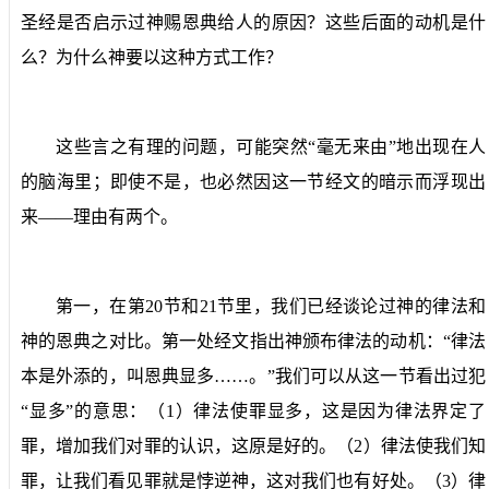
圣经是否启示过神赐恩典给人的原因？这些后面的动机是什
么？为什么神要以这种方式工作？
这些言之有理的问题，可能突然“毫无来由”地出现在人
的脑海里；即使不是，也必然因这一节经文的暗示而浮现出
来——理由有两个。
第一，在第
20
节和
21
节里，我们已经谈论过神的律法和
神的恩典之对比。第一处经文指出神颁布律法的动机：“律法
本是外添的，叫恩典显多……。”我们可以从这一节看出过犯
“显多”的意思：（
1
）律法使罪显多，这是因为律法界定了
罪，增加我们对罪的认识，这原是好的。（
2
）律法使我们知
罪，让我们看见罪就是悖逆神，这对我们也有好处。（
3
）律