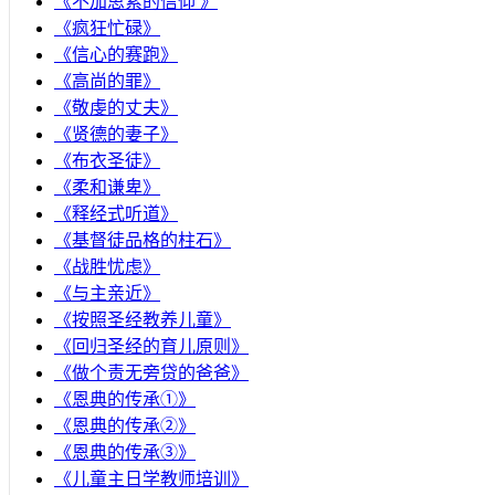
《不加思索的信仰 》
《疯狂忙碌》
《信心的赛跑》
《高尚的罪》
《敬虔的丈夫》
《贤德的妻子》
《布衣圣徒》
《柔和谦卑》
《释经式听道》
《基督徒品格的柱石》
《战胜忧虑》
《与主亲近》
《按照圣经教养儿童》
《回归圣经的育儿原则》
《做个责无旁贷的爸爸》
《恩典的传承①》
《恩典的传承②》
《恩典的传承③》
《儿童主日学教师培训》