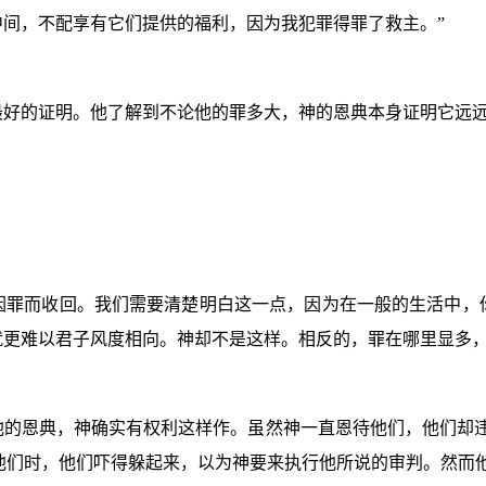
间，不配享有它们提供的福利，因为我犯罪得罪了救主。”
最好的证明。他了解到不论他的罪多大，神的恩典本身证明它远
因罪而收回。我们需要清楚明白这一点，因为在一般的生活中，
就更难以君子风度相向。神却不是这样。相反的，罪在哪里显多
他的恩典，神确实有权利这样作。虽然神一直恩待他们，他们却违
他们时，他们吓得躲起来，以为神要来执行他所说的审判。然而