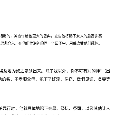
相反的，神应许给他更大的恩典，宣告他将赐下女人的后裔弥赛
以恩典介入，在他们悖逆神的同一个园子中，用兽皮替他们蔽体。
埃及地为奴之家领出来。除了我以外，你不可有别的神”（出
他的名，不孝顺父母，犯下了奸淫、偷窃、做假见证、贪婪等
可怕罪行时，他就具体地赐下会幕、祭坛、祭司，以及其他让人