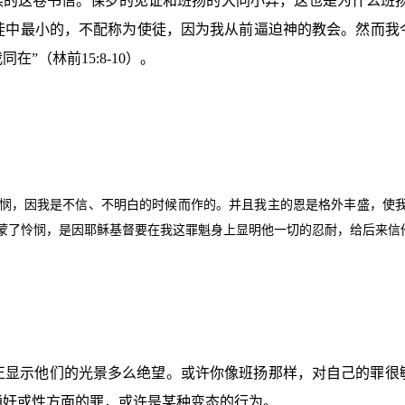
读的这卷书信。保罗的见证和班扬的大同小异，这也是为什么班扬
徒中最小的，不配称为使徒，因为我从前逼迫神的教会。然而我
同在”（林前
15:8-10
）。
悯，因我是不信、不明白的时候而作的。并且我主的恩是格外丰盛，使我
蒙了怜悯，是因耶稣基督要在我这罪魁身上显明他一切的忍耐，给后来信
正显示他们的光景多么绝望。或许你像班扬那样，对自己的罪很
通奸或性方面的罪，或许是某种变态的行为。