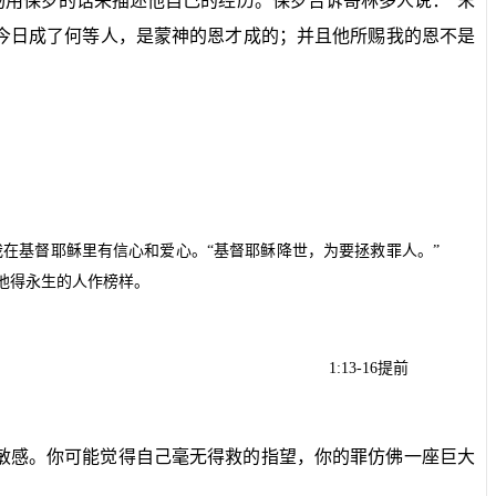
用保罗的话来描述他自己的经历。保罗告诉哥林多人说：“末
今日成了何等人，是蒙神的恩才成的；并且他所赐我的恩不是
在基督耶稣里有信心和爱心。“基督耶稣降世，为要拯救罪人。”
他得永生的人作榜样。
1:13-16
提前
敏感。你可能觉得自己毫无得救的指望，你的罪仿佛一座巨大