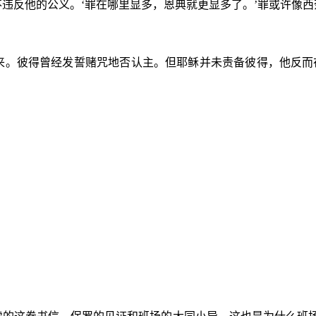
违反他的公义。‘罪在哪里显多，恩典就更显多了。’罪或许像西
来。彼得曾经发誓赌咒地否认主。但耶稣并未责备彼得，他反而