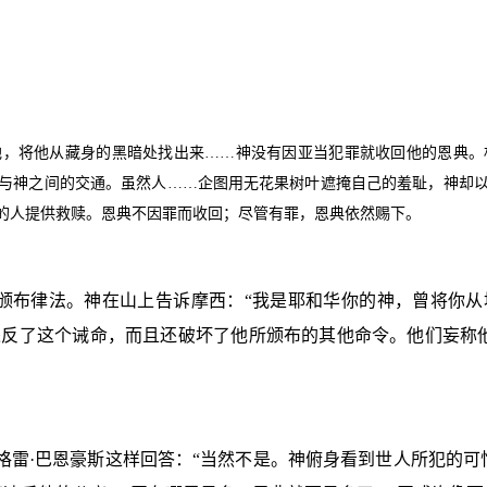
他，将他从藏身的黑暗处找出来……神没有因亚当犯罪就收回他的恩典。
与神之间的交通。虽然人……企图用无花果树叶遮掩自己的羞耻，神却
的人提供救赎。恩典不因罪而收回；尽管有罪，恩典依然赐下。
颁布律法。神在山上告诉摩西：“我是耶和华你的神，曾将你从
违反了这个诫命，而且还破坏了他所颁布的其他命令。他们妄称
格雷·巴恩豪斯这样回答：“当然不是。神俯身看到世人所犯的