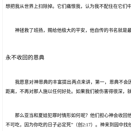
想把我从世界上扫除掉。它们痛恨我，认为我不配住在它们中
神拯救了班扬，赐给他极大的平安，他自传的书名就是
永不收回的恩典
我愿意对神恩典的丰富提出两点来讲，第一，恩典不会
距离，不再对那人施以任何好处。如果我们被伤害得很深，
那么亚当和夏娃犯罪时情形如何呢？他们担心神会收回
不可吃，因为你吃的日子必定死”（创
2:17
）。神来到园中找