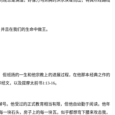
里的观念是满溢，好像万马奔腾的洪水决堤而出，将其所经路线
，并且在我们的生命中做王。
，但班扬的一生和他宗教上的进展过程，在他那本经典之作的
节经文，以及提摩太前书
1:13-16
。
绰号。他受过的正式教育相当有限，但他自幼勤于阅读。他年
每一块石头，房子上的每一块瓦，似乎都想弯下腰来攻击我，