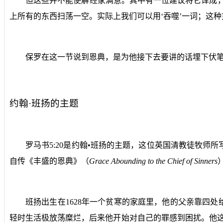
但这些并不能使解经家满意。其中有一位建议将它译成，
上所有的东西扫荡一空。实际上我们可以用‘吞噬’一词；这
保罗在这一节说到恩典，是为他接下去要讲的话埋下伏
约翰·班扬的主题
罗马书
5:20
是约翰•班扬的主题，这位英国清教徒牧师所
自传《丰盛的恩典》（
Grace Abounding to the Chief of Sinners
班扬出生在
1628
年一个贫寒的家庭里，他的父亲靠四处
轻时生活极放荡糜烂，后来他开始对自己的罪感到困扰。他