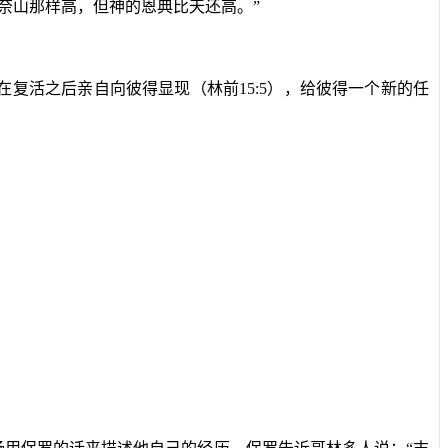
奈山那样高，但神的恩典比天还高。”
在复活之后亲自向彼得显现（林前
15:5
），给彼得一个新的任