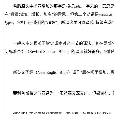
希腊原文中指罪增加的那字是根据
一字来的，意思是
polys
有“数量增加、增长、加多”的意思。但第二个动词是
perisseuo
，它相当于我们的“超级”，所以这里可以译成“超级充满”
hyper
一般人多习惯英王钦定译本对这一节的译法，其在两部分
订标准圣经（
Revised Standard Bible
）的译法就好得多，它们在
新英文圣经（
New English Bible
）译作“罪在哪里增加，
菲利普斯将这节意译为，“虽然罪又深又广，但感谢神，