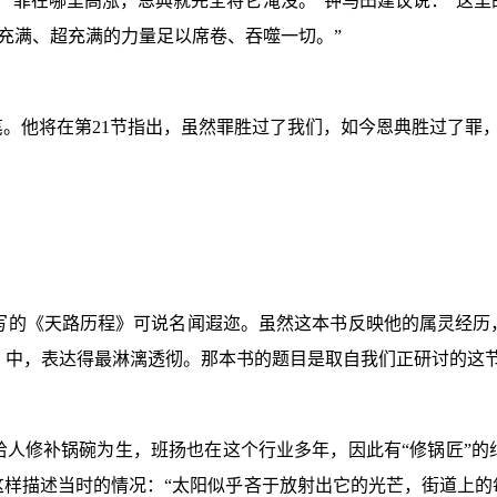
“罪在哪里高涨，恩典就完全将它淹没。”钟马田建议说：“这
种充满、超充满的力量足以席卷、吞噬一切。”
笔。他将在第
21
节指出，虽然罪胜过了我们，如今恩典胜过了罪
写的《天路历程》可说名闻遐迩。虽然这本书反映他的属灵经历
）中，表达得最淋漓透彻。那本书的题目是取自我们正研讨的这
给人修补锅碗为生，班扬也在这个行业多年，因此有“修锅匠”的
这样描述当时的情况：“太阳似乎吝于放射出它的光芒，街道上的