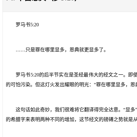
罗马书
5:20
……只是罪在哪里显多，恩典就更显多了。
罗马书
5:20
的后半节实在是圣经最伟大的经文之一。即
的可怕污染。但这灯火发出耀眼的明光：“罪在哪里显多，恩
这句话如此奇妙，我们很难将它翻译得完全达意。“显多
的希腊字来表明两种不同的增加，这节经文的磅礡之势就是