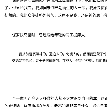
保罗的情形也类似。神使用这位使徒写下了我们正在阅
了，也显给我看。我如同未到产期而生的人一般。我原是使
徒然的。我比众使徒格外劳苦，这原不是我，乃是神的恩与我
保罗快离世时，曾经写给年轻的同工提摩太：
我从前是亵渎神的，逼迫人的，侮慢人的，然而我还蒙了怜
这话是可信的，是十分可佩服的。在罪人中我是个罪魁。然而我
至于你呢？今天大多数的人都不太意识到自己的罪，这
的水泥墙，将恩典挡在外头。我不知道那罪是什么，或许是