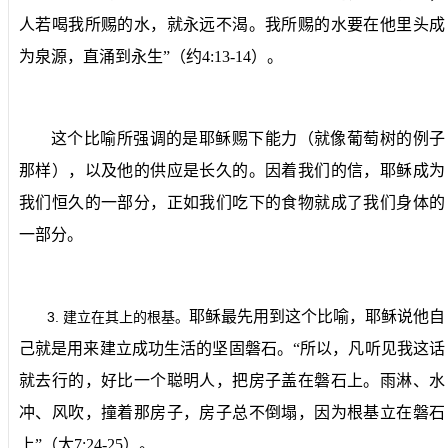
人若喝我所赐的水，就永远不渴。我所赐的水要在他里头成
为泉源，直涌到永生”（约
4:13-14
）。
这个比喻所强调的是耶稣赐下能力（就像葡萄树的例子
那样），以及他的供应是长久的。因着我们的信，耶稣成为
我们恒久的一部分，正如我们吃下的食物就成了我们身体的
一部分。
耶稣最先用到这个比喻，耶稣说他自
3.
建立在其上的根基。
己就是用来建立成功生活的坚固磐石。“所以，凡听见我这话
就去行的，好比一个聪明人，把房子盖在磐石上。雨淋、水
冲、风吹，撞着那房子，房子总不倒塌，因为根基立在磐石
上”（太
7:24-25
）。