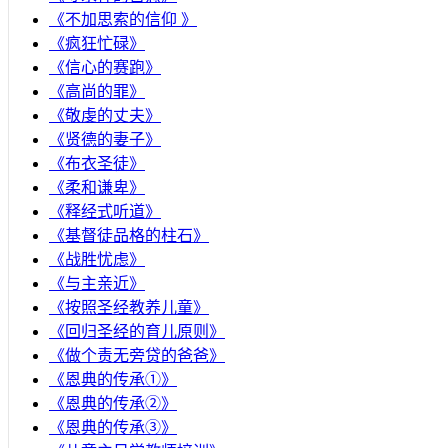
《不加思索的信仰 》
《疯狂忙碌》
《信心的赛跑》
《高尚的罪》
《敬虔的丈夫》
《贤德的妻子》
《布衣圣徒》
《柔和谦卑》
《释经式听道》
《基督徒品格的柱石》
《战胜忧虑》
《与主亲近》
《按照圣经教养儿童》
《回归圣经的育儿原则》
《做个责无旁贷的爸爸》
《恩典的传承①》
《恩典的传承②》
《恩典的传承③》