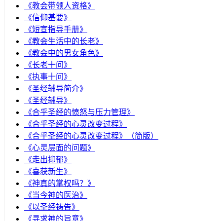
《教会带领人资格》
《信仰基要》
《短宣指导手册》
《教会生活中的长老》
《教会中的男女角色》
《长老十问》
《执事十问》
《圣经辅导简介》
《圣经辅导》
​《合乎圣经的愤怒与压力管理》
《合乎圣经的心灵改变过程》
《合乎圣经的心灵改变过程》（简版）
《心灵层面的问题》
《走出抑郁》
《喜获新生》
《神真的掌权吗？》
《当今神的医治》
《以圣经祷告》
《寻求神的旨意》