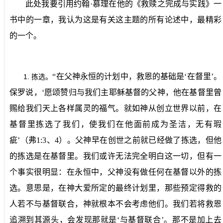
此处我要引用约翰·慕理在他的《救赎之完成与实践》一
书中的一章，我认为这是有关这主题的所有论述中，最精彩
的一个。
“在父神永恒的计划中，救恩的基础是‘在督里’。
1.
拣选。
保罗说，‘愿颂赞归与我们主耶稣基督的父神，他在基督里曾
赐给我们天上各样属灵的福气。就如神从创立世界以前，在
基督里拣选了我们，使我们在他面前成为圣洁，无有瑕
疵’（弗
1:3
、
4
）。父神早在创世之前就已经做了拣选，但他
的拣选是在基督里。我们或许无法完全明白这一切，但有一
个事实很明显：在永恒中，父神没有做任何在基督以外的拣
选。意思是，在神大爱所定的最终计划里，那些预定得救的
人若不与基督联合，神就根本不会考虑他们。我们若将救恩
追溯到其源头，会发现那就是‘与基督联合’。那不是加上去