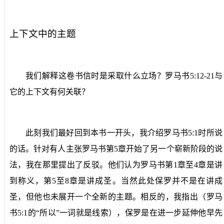
上下文中的主题
我们解释这卷书信时是采取什么立场？罗马书
5:12-21
与
它的上下文有何关联？
此刻我们最好回到本书一开头，我介绍罗马书
5:1
时所说
的话。针对有人主张罗马书第
5
章开始了另一个崭新阶段的说
法，我在那里提出了反驳。他们认为罗马书第
1
章至
4
章是讲
到称义，第
5
至
8
章是讲成圣。当然此处保罗并不是在讲成
圣，但他也未展开一个全新的主题。相反的，我指出（罗马
书
5:1
的“所以”一词就是线索），保罗是在进一步延伸他早先