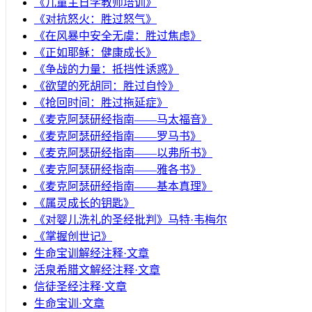
《儿童主日学教师培训》
《对抗怒火：胜过怒气》
《在风暴中安全无虞：胜过焦虑》
《正如耶稣：健康成长》
《争战的力量：抵挡性诱惑》
《欲望的死胡同：胜过自怜》
《抢回时间：胜过拖延症》
《麦克阿瑟研经指南——马太福音》
《麦克阿瑟研经指南——罗马书》
《麦克阿瑟研经指南——以弗所书》
《麦克阿瑟研经指南——雅各书》
《麦克阿瑟研经指南——基本真理》
《属灵成长的钥匙》
《对婴儿洗礼的圣经批判》马特·韦梅尔
《掌握创世记》
生命宝训解经注释·文章
活泉希腊文解经注释·文章
信徒圣经注释·文章
生命宝训·文章