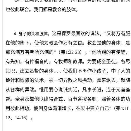
这个比喻也让我们看见，与基督联合的意思是我们同时
也彼此联合。我们都是教会的肢体。
这是保罗最喜欢的说法。“又将万有服
4.
身子的头和肢体。
在他的脚下，使他为教会作万有之首。教会是他的身体，是
那充满万有者所充满的”（弗
1:22-23
）。“他所赐的有使徒，
有先知，有传福音的，有牧师和教师。为要成全圣徒，各尽
其职，建立基督的身体……使我们不再作小孩子，中了人的
诡计和欺骗的法术，被一切异教之风摇动，飘来飘去，就随
从各样的异端。惟用爱心说诚实话，凡事长进，连于元首基
督。全身都靠他联络得合式，百节各按各职，照着各体的功
用彼此相助，便叫身体渐渐增长，在爱中建立自己”（弗
4:11-
12
、
14-16
）。