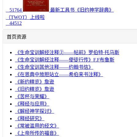
51764
最新工具书《旧约神学辞典》
（TWOT）上线啦
44512
首页资源
《生命宝训解经注释②——帖前》罗伯特·托马斯
《生命宝训解经注释——使徒行传》F.F布鲁斯
《生命宝训其他注释——约翰书信》
《在恩典中放胆站立——希伯来书注释》
《新约精览》詹逊
《旧约精览》詹逊
《苦杯与荣耀》
《释经与应用》
《解经神学探讨》
《释经研究》
《常被滥用的经文》
《上帝所传的福音》