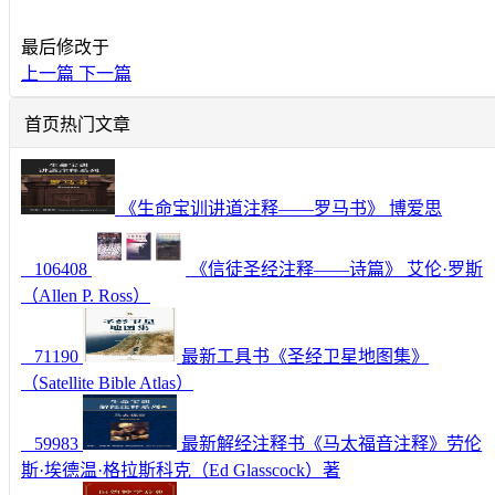
最后修改于
上一篇
下一篇
首页热门文章
《生命宝训讲道注释——罗马书》 博爱思
106408
《信徒圣经注释——诗篇》 艾伦·罗斯
（Allen P. Ross）
71190
最新工具书《圣经卫星地图集》
（Satellite Bible Atlas）
59983
最新解经注释书《马太福音注释》劳伦
斯·埃德温·格拉斯科克（Ed Glasscock）著