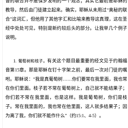
督的联合并不是保罗发明的一个观念；其实它最初是耶稣的
教导，然后由门徒建立起来。确实，耶稣从未用过“奥秘的联
合”这词汇，但他用了其他字汇和比喻来教导这真理，这在圣
经中处处可见，特别是新约较后头的部分。让我举几个例子
说明。
有关这个题目最重要的经文见于约翰福
1.
葡萄树和枝子。
音第
15
章。那是耶稣在钉十字架之前，最后一次对门徒的嘱
咐。耶稣说：“我是真葡萄树……你们要常在我里面，我也常
在你们里面。枝子若不常在葡萄树上，自己就不能结果子；
你们若不常在我里面，也是这样。我是葡萄树，你们是枝
子。常在我里面的，我也常在他里面，这人就多结果子；因
为离了我，你们就不能作什么”（约
15:1
、
4-5
）。