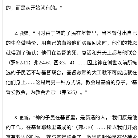
的，而是从开始就有的。”
“同时由于神的子民在基督里，当基督付出自己
2.
救赎。
的生命做赎价，用自己的血将他们买赎回来时，他们的救恩
就得到了确认；他们在基督的死、复活和升天上都与他联合
（罗
6:2-11
；弗
2:4-6
；西
3:3
，
4
）……因此神在创世以前所拣
选的子民若不与基督联合，基督救赎的大工就不可能成就在
他们身上……这是用另一种方式说，教会是基督的身子，‘基
督爱教会，为教会舍己’（弗
5:25
）。”
“神的子民在基督里，是新造的人，‘我们原是他
3.
更新。
的工作，在基督耶稣里造成的’（弗
2:10
）……所以我们开始
享有救恩的时候，就与基督联合了，救恩的起源是在父神永