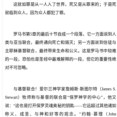
这就如罪是从一人入了世界，死又是从罪来的；于是死
就临到众人，因为众人都犯了罪。
罗马书第
5
章的最后十节自成一个段落，它一方面说到人
类与亚当联合，最终通向死亡和毁灭；另一方面说到信徒与
主耶稣基督联合，最终带来生命和公义。这是罗马书中较难
的一段，恐怕也是圣经中最难解释的一段，但它的重要性绝
对不可忽略。
与基督联合！爱尔兰神学家詹姆斯·斯图尔特（
James S.
Stewart
）牧师称与基督的联合是“保罗神学的中心”，他又
说：“这也是打开保罗灵魂奥秘的钥匙——它远超过其他诸如
称义、成圣、与神和好等的观念。”约翰·慕理（
John