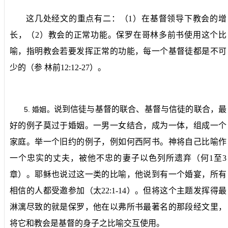
这几处经文的重点有二：（
1
）在基督领导下教会的增
长，（
2
）教会的正常功能。保罗在哥林多前书使用这个比
喻，指明教会若要发挥正常的功能，每一个基督徒都是不可
少的（参
林前
12:12-27
）。
说到信徒与基督的联合、基督与信徒的联合，最
5.
婚姻。
好的例子莫过于婚姻。一男一女结合，成为一体，组成一个
家庭。举一个旧约的例子，例如何西阿书。神将自己比喻作
一个忠实的丈夫，被他不忠的妻子以色列所遗弃（何
1
至
3
章）。耶稣也说过这一类的比喻，他说到有一个婚宴，所有
相信的人都受邀参加（太
22:1-14
）。但将这个主题发挥得最
淋漓尽致的就是保罗，他在以弗所书最著名的那段经文里，
将它和教会是基督的身子之比喻交互使用。