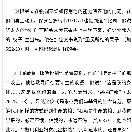
这段经文在强调基督如何用他的能力喂养他的门徒，在
他们身上动工。保罗在罗马书
11:17-21
也提到这个比喻，他说
犹太人的“枝子”可能会从无花果树上被砍下来，好让外邦人
的“枝子”生出来。他在加拉太书说到“圣灵所结的果子”（加
5:22-23
）时，可能也想到同样的事。
耶稣说到他是葡萄树，他的门徒是枝子的那
2.
主的晚餐。
个晚上，他也教导门徒要守主的晚餐。他说：“这是我的身
体……这是我立约的血，为多人流出来，使罪得赦”（太
26:26
、
28
）。显然这仪式是象征我们与基督的生命有分。耶
稣也用同样的方式说到生命的粮：“我就是生命的粮，到我这
里来的，必定不饿；信我的，永远不渴”（约
6:35
）；他也如
此对那个撒玛利亚妇女提出挑战：“凡喝这水的，还要再渴；