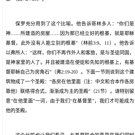
保罗充分用到了这个比喻。他告诉哥林多人：“你们是
神……所建造的房屋……因为那已经立好的根基，就是耶稣
基督，此外没有人能立别的根基”（林前
3:9
、
11
）。他告诉
以弗所人：“这样，你们不再作外人和客旅，是与圣徒同国，
是神家里的人了。并且被建造在使徒和先知的根基上，有基
督耶稣自己为房角石”（弗
2:19-20
）。下面一节则说到这个建
筑物成了一个圣殿：“各房在他里面（注：中文和合本作各房
靠他）联络得合式，渐渐成为主的圣殿”（
21
节）。请特别留
意“在他里面”一词，由于我们“在基督里”，我们才可能成为
他的圣殿。