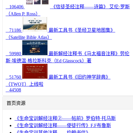
106406
《信徒圣经注释——诗篇》 艾伦·罗斯
（Allen P. Ross）
71186
最新工具书《圣经卫星地图集》
（Satellite Bible Atlas）
59980
最新解经注释书《马太福音注释》劳伦
斯·埃德温·格拉斯科克（Ed Glasscock）著
51760
最新工具书《旧约神学辞典》
（TWOT）上线啦
44508
首页资源
《生命宝训解经注释②——帖前》罗伯特·托马斯
《生命宝训解经注释——使徒行传》F.F布鲁斯
《生命宝训其他注释——约翰书信》