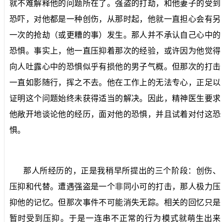
就不难解释他的问题所在了。强盗的打劫，和他妻子的受到
恐吓，对他都是一种创伤，从那时起，他就一直担心会有另
一次的抢劫（或更糟的事）发生。那人并不承认自己心中的
恐惧。事实上，他一直压抑着那次的经验，或许因为他觉得
向人吐露心中的恐惧似乎有损他的男子气概。但那次的打击
一直如影随行，挥之不去。他在工作上的无法专心，正足以
证明这个问题始终未获得适当的解决。因此，精神医生要求
他敞开地谈论他的经历，面对他的恐惧，并且试着对付这恐
惧。
那人所经历的，正是我稍早所提出的三个阶段：创伤、
压抑和代替。遭遇强盗是一个非同小可的打击，那人极力压
抑他的记忆。但那次事件不可能消失无踪。相关的回忆只是
暂时受到压抑。于是一连串不正常的行为模式就萌生出来