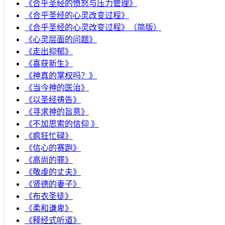
​《合乎圣经的愤怒与压力管理》
《合乎圣经的心灵改变过程》
《合乎圣经的心灵改变过程》（简版）
《心灵层面的问题》
《走出抑郁》
《喜获新生》
《神真的掌权吗？》
《当今神的医治》
《以圣经祷告》
《寻求神的旨意》
《不加思索的信仰 》
《疯狂忙碌》
《信心的赛跑》
《高尚的罪》
《敬虔的丈夫》
《贤德的妻子》
《布衣圣徒》
《柔和谦卑》
《释经式听道》