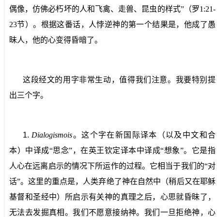
偶像，仿佛必朽坏的人和飞禽、走兽、昆虫的样式”（罗
1:21-
23
节）。根据这番话，人悖逆神的第一个结果是，他成了愚
昧人，他的心变得昏暗了。
这段经文的用字非常生动，值得我们注意。我要特别提
出三个字。
1.
Dialogismois
。
这个字在新国际译本（以及中文和合
本）中译成“思念”，在英王钦定译本中译成“想象”。它是指
人心在远离启示的情况下所运作的过程。它相当于我们的“对
话”。这里的重点是，人类弃绝了神在自然中（稍后又在耶稣
基督和圣经中）所启示有关神的真理之后，心思就昏昧了，
无法去发掘真相。我们不愿意接纳神。我们一旦拒绝神，心