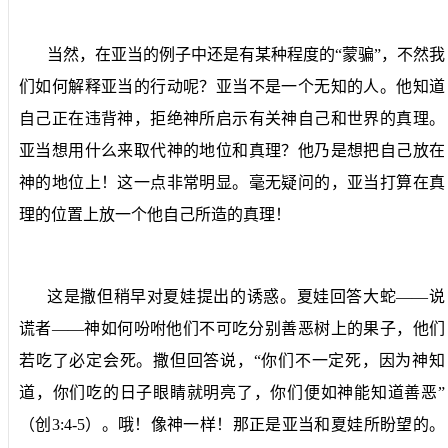
当然，在亚当的例子中还是有某种程度的“蒙骗”，不然我
们如何解释亚当的行动呢？亚当不是一个无知的人。他知道
自己正在违背神，拒绝神所启示有关神自己和世界的真理。
亚当想用什么来取代神的地位和真理？他乃是想把自己放在
神的地位上！这一点非常明显。毫无疑问的，亚当打算在真
理的位置上放一个他自己所造的真理！
这是撒但稍早对夏娃提出的诱惑。夏娃回答大蛇——说
谎者——神如何吩咐他们不可吃分别善恶树上的果子，他们
若吃了必定会死。撒但回答说，“你们不一定死，因为神知
道，你们吃的日子眼睛就明亮了，你们便如神能知道善恶”
（创
3:4-5
）。哦！像神一样！那正是亚当和夏娃所盼望的。