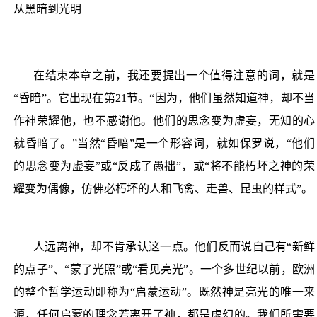
从黑暗到光明
在结束本章之前，我还要提出一个值得注意的词，就是
“昏暗”。它出现在第
21
节。“因为，他们虽然知道神，却不当
作神荣耀他，也不感谢他。他们的思念变为虚妄，无知的心
就昏暗了。”当然“昏暗”是一个形容词，就如保罗说，“他们
的思念变为虚妄”或“反成了愚拙”，或“将不能朽坏之神的荣
耀变为偶像，仿佛必朽坏的人和飞禽、走兽、昆虫的样式”。
人远离神，却不肯承认这一点。他们反而说自己有“新鲜
的点子”、“蒙了光照”或“看见亮光”。一个多世纪以前，欧洲
的整个哲学运动即称为“启蒙运动”。既然神是亮光的唯一来
源，任何启蒙的理念若离开了神，都是虚幻的。我们所需要