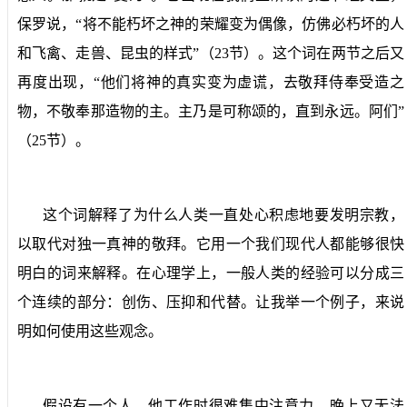
保罗说，“将不能朽坏之神的荣耀变为偶像，仿佛必朽坏的人
和飞禽、走兽、昆虫的样式”（
23
节）。这个词在两节之后又
再度出现，“他们将神的真实变为虚谎，去敬拜侍奉受造之
物，不敬奉那造物的主。主乃是可称颂的，直到永远。阿们”
（
25
节）。
这个词解释了为什么人类一直处心积虑地要发明宗教，
以取代对独一真神的敬拜。它用一个我们现代人都能够很快
明白的词来解释。在心理学上，一般人类的经验可以分成三
个连续的部分：创伤、压抑和代替。让我举一个例子，来说
明如何使用这些观念。
假设有一个人，他工作时很难集中注意力，晚上又无法