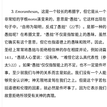
3.
Emoranthesan
。
这是一个较长的希腊字，但它是从一个
非常短的字根
moros
演变来的，意思是“愚拙”。它这样出现在
句子中，“自称为聪明，反成了愚拙”（
22
节）。是那一种的
愚拙呢？在希腊文里，“愚拙”不仅是指智能上的愚昧，虽然
它确实有这个意思，但它也指道德上的愚昧和败坏。因此，
圣经上常常将愚拙与拒绝相信神的存在相提并论，例如诗篇
14:1
，“愚顽人心里说：‘没有神。’”难怪它这么具代表性（参
太
5:22
）。如果“愚拙”仅仅指智能上的不足，也不一定是件坏
事，至少就我们与神的关系而言是如此。我们没有一个人能
够完全认识神；神无限地凌驾在我们之上。但是这个字若包
括道德和伦理的因素，就必然是件坏事了，因为它表示我们
故意拒绝所领受有关神的真理。