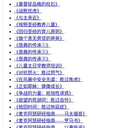
《基督徒品格的柱石》
《战胜忧虑》
《与主亲近》
《按照圣经教养儿童》
《回归圣经的育儿原则》
《做个责无旁贷的爸爸》
《恩典的传承①》
《恩典的传承②》
《恩典的传承③》
《儿童主日学教师培训》
《对抗怒火：胜过怒气》
《在风暴中安全无虞：胜过焦虑》
《正如耶稣：健康成长》
《争战的力量：抵挡性诱惑》
《欲望的死胡同：胜过自怜》
《抢回时间：胜过拖延症》
《麦克阿瑟研经指南——马太福音》
《麦克阿瑟研经指南——罗马书》
《麦克阿瑟研经指南——以弗所书》