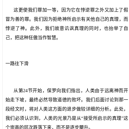
这更使我们罪加一等，因为它在悖逆罪之外又加上了假
冒为善的罪。我们因为拒绝神所启示有关他自己的真理，而
悖逆了神。此外，我们故意讥讽真理的同时，也抬举了自
己，把这种狂傲当作智慧。
一路往下滑
从第
24
节开始，保罗向我们指出，人类由于远离神而开
始走下坡，最终必然导致道德的败坏。我们后面讨论到那一
段经文时，将对人类这方面的退步做较详细的分析。此处，
我们必须认识到，人类的光景乃是从“接受所启示的真理”这
个崇高的层次跌落下来，而不是逐步攀升。