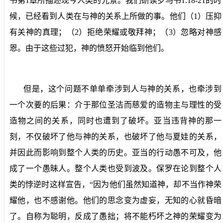
书第
1
章所描述现今人类的光景。我们研读罗马书
1:18-21
的时
候，已经看到人类在与神的关系上所做的事。他们（
1
）压抑
有关神的真理；（
2
）拒绝荣耀或敬拜神；（
3
）忽略对神感
恩。由于这些过犯，神的愤怒开始临到他们。
但是，这个问题不单单牵涉到人与神的关系，也牵涉到
一个次要的后果：介于那位圣洁而慈爱的造物主与理性的受
造物之间的关系，同时也遭到了破坏。亚当违背神的那一
刻，不仅破坏了他与神的关系，也破坏了他与夏娃的关系，
并因此而影响到整个人类的历史。亚当的行动愚不可及，他
成了一个愚昧人。整个人类也受到波及。保罗在论到整个人
类的悖逆时这样宣告，“因为他们虽然知道神，却不当作神荣
耀他，也不感谢他。他们的思念变为虚妄，无知的心就昏暗
了。自称为聪明，反成了愚拙；将不能朽坏之神的荣耀变为