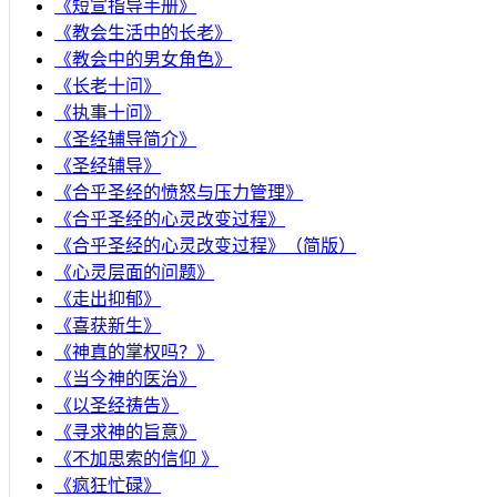
《短宣指导手册》
《教会生活中的长老》
《教会中的男女角色》
《长老十问》
《执事十问》
《圣经辅导简介》
《圣经辅导》
​《合乎圣经的愤怒与压力管理》
《合乎圣经的心灵改变过程》
《合乎圣经的心灵改变过程》（简版）
《心灵层面的问题》
《走出抑郁》
《喜获新生》
《神真的掌权吗？》
《当今神的医治》
《以圣经祷告》
《寻求神的旨意》
《不加思索的信仰 》
《疯狂忙碌》