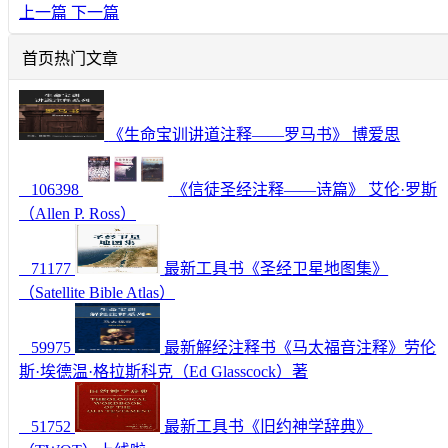
上一篇
下一篇
首页热门文章
《生命宝训讲道注释——罗马书》 博爱思
106398
《信徒圣经注释——诗篇》 艾伦·罗斯
（Allen P. Ross）
71177
最新工具书《圣经卫星地图集》
（Satellite Bible Atlas）
59975
最新解经注释书《马太福音注释》劳伦
斯·埃德温·格拉斯科克（Ed Glasscock）著
51752
最新工具书《旧约神学辞典》