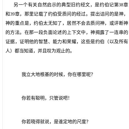
另一个有关自然启示的典型旧约经文，是约伯记第
38
章
和
39
章，那里记载了约伯受质问的经过。提出诘问的是神，
神的重点是，约伯太无知了，居然不会去质问神，或评断神
的方法。在那一段负面论述的上下文中，神揭露了一连串的
证据，证明他的智慧、能力和荣耀，这些是约伯（以及所有
人）都当知道，并且叹为观止的。
我立大地根基的时候，你在哪里呢？
你若有聪明，只管说吧！
你若晓得就说，是谁定地的尺度？