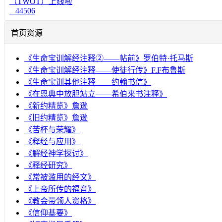
（TWOT）上线啦
44506
首页资源
《生命宝训解经注释②——帖前》罗伯特·托马斯
《生命宝训解经注释——使徒行传》F.F布鲁斯
《生命宝训其他注释——约翰书信》
《在恩典中放胆站立——希伯来书注释》
《新约精览》詹逊
《旧约精览》詹逊
《苦杯与荣耀》
《释经与应用》
《解经神学探讨》
《释经研究》
《常被滥用的经文》
《上帝所传的福音》
《教会带领人资格》
《信仰基要》