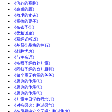
《信心的赛跑》
《高尚的罪》
《敬虔的丈夫》
《贤德的妻子》
《布衣圣徒》
《柔和谦卑》
《释经式听道》
《基督徒品格的柱石》
《战胜忧虑》
《与主亲近》
《按照圣经教养儿童》
《回归圣经的育儿原则》
《做个责无旁贷的爸爸》
《恩典的传承①》
《恩典的传承②》
《恩典的传承③》
《儿童主日学教师培训》
《对抗怒火：胜过怒气》
《在风暴中安全无虞：胜过焦虑》