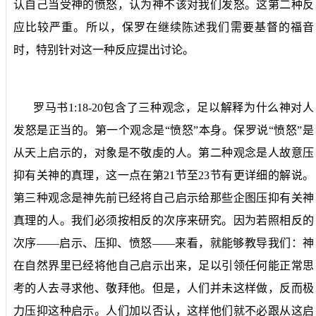
认自己当受神的愤怒，认为神不该对我们发怒。这第二种反
应比较严重。所以，保罗在继续陈述我们需要基督的福音
时，特别针对这一种反应提出讨论。
罗马书
1:18-20
包含了三种观念，足以解释为什么神对人
发怒是正当的。第一个观念是“愤怒”本身。保罗说“愤怒”是
从天上启示的，对象是不敬虔的人。第二种观念是人故意压
抑有关神的真理，这一点在第
21
节至
23
节有更详细的解说。
第三种观念是神先前已经将自己启示给那些企图压抑有关神
真理的人。我们必须按相反的次序来研究。因为若照相反的
次序——启示、压抑、愤怒——来看，就能够教导我们：神
在自然界里已经将他自己启示出来，足以引领任何能正常思
考的人去寻求他、敬拜他。但是，人们并未这样做，反而极
力压抑这种启示。人们加以否认，这样他们就不必跟从这启