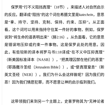
保罗用“行不义阻挡真理”（
18
节），来描述人对自然启示
的反应。翻译成“阻挡”的这个词在希腊文里是
katechein
，意思
是“拿、持守、坚持、克制、保持、约束、压抑”。从正面
看，这个词可以用来指持守住某一件好的事物，例如，保罗
说到“将生命的道表明出来”（腓
2:16
）。从负面看，它的意思
是错误地压抑或约束一件事物。这是保罗此处的用意。因
此，有些较新的译本将罗马书
1:18
译成“在不义中压抑真理”
（新美国标准译本〔
NASB
〕），“把真理囚禁在他们的恶里”
（耶路撒冷圣经〔
Jerusalem Bible
〕），或“使真理窒息”（新
英文圣经〔
NEB
〕）。我们为什么会这样做呢？因为我们的
恶！因为我们情愿犯罪，而不愿意让神的启示临到我们。
这带领我们来到另一个主题上，史普罗称其为“无神论者