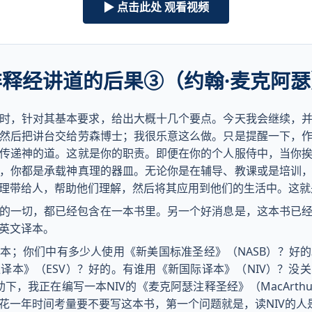
▶ 点击此处 观看视频
非释经讲道的后果③（约翰·麦克阿瑟
时，针对其基本要求，给出大概十几个要点。今天我会继续，
然后把讲台交给劳森博士；我很乐意这么做。只是提醒一下，
传递神的道。这就是你的职责。即便在你的个人服侍中，当你
，你都是承载神真理的器皿。无论你是在辅导、教课或是培训
理带给人，帮助他们理解，然后将其应用到他们的生活中。这就
的一切，都已经包含在一本书里。另一个好消息是，这本书已
英文译本。
本；你们中有多少人使用《新美国标准圣经》（NASB）？好
译本》（ESV）？好的。有谁用《新国际译本》（NIV）？没
帮助下，我正在编写一本NIV的《麦克阿瑟注释圣经》（MacArthur S
花一年时间考量要不要写这本书，第一个问题就是，读NIV的人