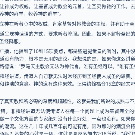
让神成为权威，让基督成为教会的元首，让圣灵做祂的工作，
牧养神的群羊，牧养神的群羊"。
立神在听者心中的权威，肯定基督对祂教会的主权，并有助于圣
道呈现神话语的方式，要求听者降服。因此，如果不解释圣经
圣经降服。
广播，他提到了10到15项要点，都是些冠冕堂皇的嘱咐，其中
道没有能力，根本是无用的建议。我想说的是，如果你这么讲
路德说："罗马天主教会无法为神代言，唯有圣经可以。"唯有圣
释经讲道，传道人自己就无法时常经历到圣经使人成圣的恩典
和纯洁的意念。神的道有这种果效。记得约翰福音15章的经文
了真实敬拜所必需的深度和超越性。这就是我们所说的成熟与不
没错，非释经讲道无法使传道人在每一个问题上成为基督完全的
做一个文化方面的专家绝对没有什么好处，一点也没有。如果
的潮流。这在几十年或几百年前可能有用，因为那时的潮流会
逐呢？基督的心就是一切，这就是哥林多前书2:16所说，"我们