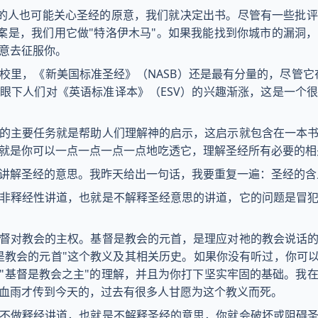
V的人也可能关心圣经的原意，我们就决定出书。尽管有一些批
答案是，我们用它做"特洛伊木马"。如果我能找到你城市的漏洞
意去征服你。
校里，《新美国标准圣经》（NASB）还是最有分量的，尽管它
眼下人们对《英语标准译本》（ESV）的兴趣渐涨，这是一个
的主要任务就是帮助人们理解神的启示，这启示就包含在一本
就是你可以一点一点一点一点地吃透它，理解圣经所有必要的相
讲解圣经的意思。我昨天给出一句话，我要重复一遍：圣经的含
非释经性讲道，也就是不解释圣经意思的讲道，它的问题是冒
督对教会的主权。基督是教会的元首，是理应对祂的教会说话
是教会的元首"这个教义及其相关历史。如果你没有听过，你可以
"基督是教会之主"的理解，并且为你打下坚实牢固的基础。我
血雨才传到今天的，过去有很多人甘愿为这个教义而死。
不做释经讲道，也就是不解释圣经的意思，你就会破坏或阻碍