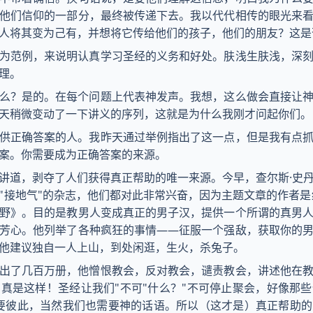
他们信仰的一部分，最终被传递下去。我以代代相传的眼光来
人将其变为己有，并想将它传给他们的孩子，他们的朋友？这是
为范例，来说明认真学习圣经的义务和好处。肤浅生肤浅，深
理。
么？是的。在每个问题上代表神发声。我想，这么做会直接让
天稍微变动了一下讲义的序列，这就是为什么我刚才问起你们。
供正确答案的人。我昨天通过举例指出了这一点，但是我有点
案。你需要成为正确答案的来源。
讲道，剥夺了人们获得真正帮助的唯一来源。今早，查尔斯·史
"接地气"的杂志，他们都对此非常兴奋，因为主题文章的作者是
野》。目的是教男人变成真正的男子汉，提供一个所谓的真男
芳心。他列举了各种疯狂的事情——征服一个强敌，获取你的
他建议独自一人上山，到处闲逛，生火，杀兔子。
出了几百万册，他憎恨教会，反对教会，谴责教会，讲述他在
真是这样！圣经让我们"不可"什么？"不可停止聚会，好像那
要彼此，当然我们也需要神的话语。所以（这才是）真正帮助