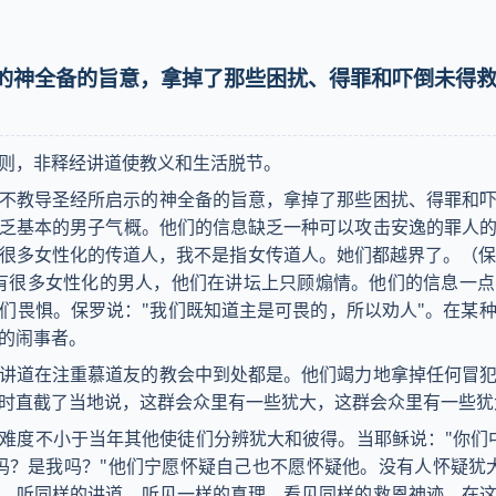
启示的神全备的旨意，拿掉了那些困扰、得罪和吓倒未得
则，非释经讲道使教义和生活脱节。
不教导圣经所启示的神全备的旨意，拿掉了那些困扰、得罪和
乏基本的男子气概。他们的信息缺乏一种可以攻击安逸的罪人
很多女性化的传道人，我不是指女传道人。她们都越界了。（保
有很多女性化的男人，他们在讲坛上只顾煽情。他们的信息一
们畏惧。保罗说："我们既知道主是可畏的，所以劝人"。在某
的闹事者。
讲道在注重慕道友的教会中到处都是。他们竭力地拿掉任何冒
时直截了当地说，这群会众里有一些犹大，这群会众里有一些犹
难度不小于当年其他使徒们分辨犹大和彼得。当耶稣说："你们
吗？是我吗？"他们宁愿怀疑自己也不愿怀疑他。没有人怀疑犹
，听同样的讲道，听见一样的真理，看见同样的救恩神迹，在