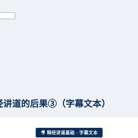
非释经讲道的后果③（字幕文本）
🎥 释经讲道基础 · 字幕文本