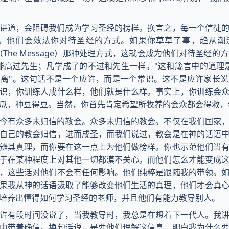
讲道，会阻碍我们成为学习圣经的榜样。换言之，每一个信徒
他们会效法你对待圣经的方式。如果你草草了事，趋从潮流，
》（The Message）那种处理方式，这就会成为他们对待圣经
能高过先生；凡学成了的不过和先生一样。"这和箴言中的道理
离"。这句话不是一个应许，而是一个常识。这不是应许家长
识，你训练人成什么样，他们就是什么样。事实上，你训练会
瓜，种豆得豆。当然，你首先肯定希望所牧养的会众都会得救，
今有众多未归信的教会。众多未归信的教会。不仅在我们国家
自己的教会归信，进而成圣，而我们说过，教会是在神的话语
辨其真理，而你要在这一点上为他们做榜样。你也示范他们当
于在某种程度上对其他一切都漠不关心。而他们怎么才能变成
，这些话对他们不会有任何影响。他们纯粹是跟随我的带领。
果我从神的话语汲取了能够改变他们生活的真理，他们才会真
培养出懂得如何学习圣经的老师，并且他们有能力教导别人。
许有段时间没说了，当我教导时，我总是在想着下一代人。我
中带着确信。换句话说，是要他们理解这信息，明白我为什么