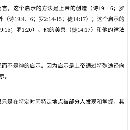
而言，这个启示的方法是上帝的创造（
诗
19:1-6
；
罗
外（
诗
19:4
、
6
；
罗
2:14-15
；
徒
14:17
）；这个启示的
19:1b
；
罗
1:20
）、他的美善（
徒
14:17
）和他的律法
。
现而不是神的启示。因为启示是上帝通过特殊途径向
示。
果只是在特定时间特定地点被部分人发现和掌握，其