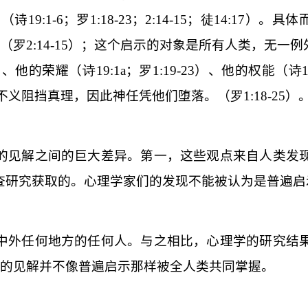
。（诗
19:1-6
；罗
1:18-23
；
2:14-15
；
徒
14:17
）。具体
（
罗
2:14-15
）；这个启示的对象是所有人类，无一例
）、他的荣耀（
诗
19:1a
；
罗
1:19-23
）、他的权能（
诗
不义阻挡真理，因此神任凭他们堕落。（
罗
1:18-25
）
的见解之间的巨大差异。第一，这些观点来自人类发
查研究获取的。心理学家们的发现不能被认为是普遍启
中外任何地方的任何人。与之相比，心理学的研究结
的见解并不像普遍启示那样被全人类共同掌握。