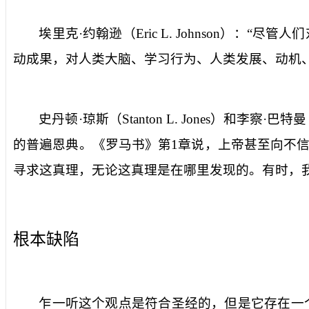
埃里克·约翰逊（
Eric L. Johnson
）：“尽管人
动成果，对人类大脑、学习行为、人类发展、动机
史丹顿·琼斯（
Stanton L. Jones
）和李察·巴特曼
的普遍恩典。《罗马书》第
1
章说，上帝甚至向不
寻求这真理，无论这真理是在哪里发现的。有时，
根本缺陷
乍一听这个观点是符合圣经的，但是它存在一