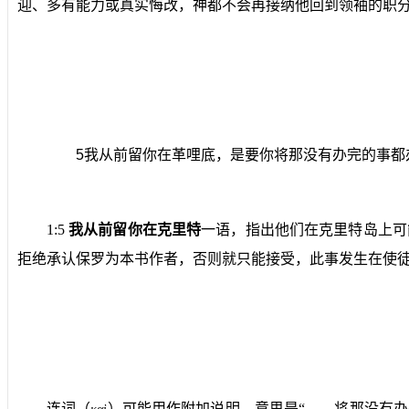
迎、多有能力或真实悔改，神都不会再接纳他回到领袖的职
5
我从前留你在革哩底，是要你将那没有办完的事都
1:5
我从前留你在克里特
一语，指出他们在克里特岛上可
拒绝承认保罗为本书作者，否则就只能接受，此事发生在使
连词（
）可能用作附加说明，意思是“……将那没有