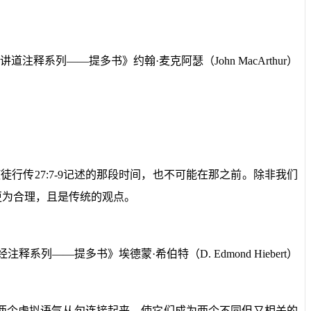
讲道注释系列
——
提多书》约翰·麦克阿瑟（
John MacArthur
）
使徒行传
27:7-9
记述的那段时间，也不可能在那之前。除非我们
更为合理，且是传统的观点。
经注释系列——提多书》
埃德蒙·希伯特（
D. Edmond Hiebert
）
两个虚拟语气从句连接起来，使它们成为两个不同但又相关的