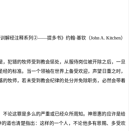
训解经注释系列②——提多书》约翰·基钦（
John A. Kitchen
）
是，犯错的牧师受到教会惩处，从服侍岗位被开除之后，一旦
圣经的标准。当一个领袖在世界上备受欢迎，声望日重之时，
落的牧师，若未受到教会纪律的处分并免除职务，必然会带着
，不论这罪是多么的严重或已经众所周知。神恩惠的应许是给
神的道也清楚指出：这样的一个人，不论他多有恩赐、多受欢