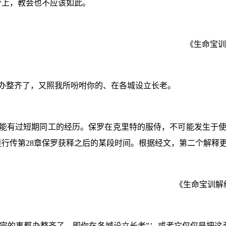
分上，教会也不应该如此。
《生命宝训
办整齐了，又照我所吩咐你的、在各城设立长老。
能有过短期同工的经历。保罗在克里特的服侍，不可能发生于
徒行传第
28
章保罗获释之后的某段时间。根据经文，第二个解释
《生命宝训解
办完的事都办整齐了，即你在各城设立长老”；或者它仅仅是把这