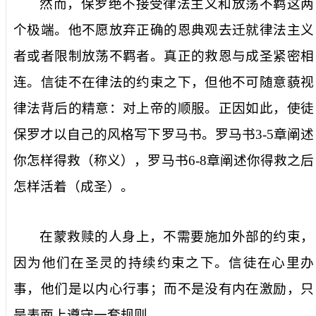
然而，保罗绝不接受律法主义和放荡不羁这两
个极端。他不愿放弃正确的恩典观去迁就律法主义
者或者限制放荡不羁者。真正的救恩与成圣紧密相
连。信徒不在律法的约束之下，但他不可随意藐视
律法背后的精意：对上帝的顺服。正因如此，使徒
保罗才以自己的风格写下罗马书。罗马书
3-5
章阐述
你怎样得救（称义），罗马书
6-8
章阐述你得救之后
怎样活着（成圣）。
在蒙救赎的人身上，不需要施加外部的约束，
因为他们在圣灵的持续约束之下。信徒在心里办
事，他们是以内心行事；而不是没有内在激励，只
是表面上遵守一套规则。