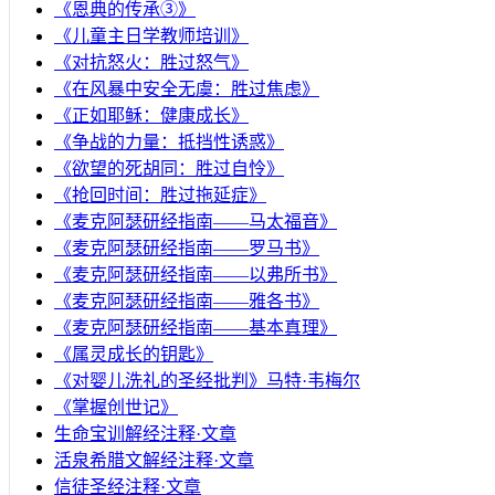
《恩典的传承③》
《儿童主日学教师培训》
《对抗怒火：胜过怒气》
《在风暴中安全无虞：胜过焦虑》
《正如耶稣：健康成长》
《争战的力量：抵挡性诱惑》
《欲望的死胡同：胜过自怜》
《抢回时间：胜过拖延症》
《麦克阿瑟研经指南——马太福音》
《麦克阿瑟研经指南——罗马书》
《麦克阿瑟研经指南——以弗所书》
《麦克阿瑟研经指南——雅各书》
《麦克阿瑟研经指南——基本真理》
《属灵成长的钥匙》
《对婴儿洗礼的圣经批判》马特·韦梅尔
《掌握创世记》
生命宝训解经注释·文章
活泉希腊文解经注释·文章
信徒圣经注释·文章