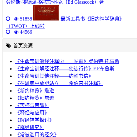
劳伦斯·埃德温·格拉斯科克（Ed Glasscock）著
51858
最新工具书《旧约神学辞典》
（TWOT）上线啦
44566
首页资源
《生命宝训解经注释②——帖前》罗伯特·托马斯
《生命宝训解经注释——使徒行传》F.F布鲁斯
《生命宝训其他注释——约翰书信》
《在恩典中放胆站立——希伯来书注释》
《新约精览》詹逊
《旧约精览》詹逊
《苦杯与荣耀》
《释经与应用》
《解经神学探讨》
《释经研究》
《常被滥用的经文》