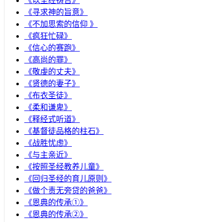
《以圣经祷告》
《寻求神的旨意》
《不加思索的信仰 》
《疯狂忙碌》
《信心的赛跑》
《高尚的罪》
《敬虔的丈夫》
《贤德的妻子》
《布衣圣徒》
《柔和谦卑》
《释经式听道》
《基督徒品格的柱石》
《战胜忧虑》
《与主亲近》
《按照圣经教养儿童》
《回归圣经的育儿原则》
《做个责无旁贷的爸爸》
《恩典的传承①》
《恩典的传承②》