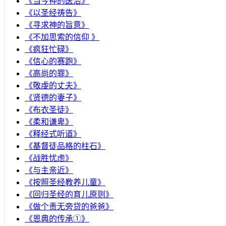
《当今神的医治》
《以圣经祷告》
《寻求神的旨意》
《不加思索的信仰 》
《疯狂忙碌》
《信心的赛跑》
《高尚的罪》
《敬虔的丈夫》
《贤德的妻子》
《布衣圣徒》
《柔和谦卑》
《释经式听道》
《基督徒品格的柱石》
《战胜忧虑》
《与主亲近》
《按照圣经教养儿童》
《回归圣经的育儿原则》
《做个责无旁贷的爸爸》
《恩典的传承①》