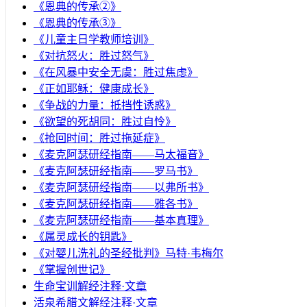
《恩典的传承②》
《恩典的传承③》
《儿童主日学教师培训》
《对抗怒火：胜过怒气》
《在风暴中安全无虞：胜过焦虑》
《正如耶稣：健康成长》
《争战的力量：抵挡性诱惑》
《欲望的死胡同：胜过自怜》
《抢回时间：胜过拖延症》
《麦克阿瑟研经指南——马太福音》
《麦克阿瑟研经指南——罗马书》
《麦克阿瑟研经指南——以弗所书》
《麦克阿瑟研经指南——雅各书》
《麦克阿瑟研经指南——基本真理》
《属灵成长的钥匙》
《对婴儿洗礼的圣经批判》马特·韦梅尔
《掌握创世记》
生命宝训解经注释·文章
活泉希腊文解经注释·文章