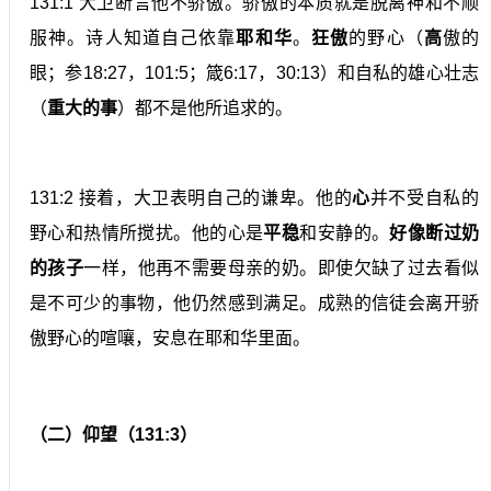
131:1 大卫断言他不骄傲。骄傲的本质就是脱离神和不顺
服神。诗人知道自己依靠
耶和华
。
狂傲
的野心（
高
傲的
眼；参18:27，101:5；箴6:17，30:13）和自私的雄心壮志
（
重大的
事
）都不是他所追求的。
131:2 接着，大卫表明自己的谦卑。他的
心
并不受自私的
野心和热情所搅扰。他的心是
平稳
和安静的。
好像断过奶
的孩子
一样，他再不需要母亲的奶。即使欠缺了过去看似
是不可少的事物，他仍然感到满足。成熟的信徒会离开骄
傲野心的喧嚷，安息在耶和华里面。
（二）仰望（131:3）