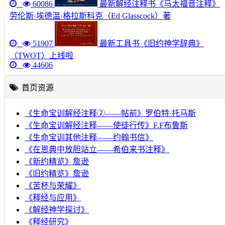
60086
最新解经注释书《马太福音注释》
劳伦斯·埃德温·格拉斯科克（Ed Glasscock）著
51907
最新工具书《旧约神学辞典》
（TWOT）上线啦
44606
首页资源
《生命宝训解经注释②——帖前》罗伯特·托马斯
《生命宝训解经注释——使徒行传》F.F布鲁斯
《生命宝训其他注释——约翰书信》
《在恩典中放胆站立——希伯来书注释》
《新约精览》詹逊
《旧约精览》詹逊
《苦杯与荣耀》
《释经与应用》
《解经神学探讨》
《释经研究》