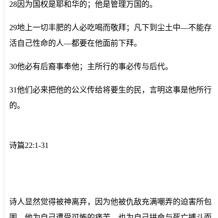
28因为国权是耶和华的；他是管理万国的。
29地上一切丰肥的人必吃喝而敬拜；凡下到尘土中―不能存
活自己性命的人―都要在他面前下拜。
30他必有后裔事奉他；主所行的事必传与后代。
31他们必来把他的公义传给将要生的民，言明这事是他所行
的。
诗篇22:1-31
诗人显然觉得被神离弃，因为他被仇敌充满嘲弄的迫害所包
围。他为自己遭受可怖的痛苦，也为自己拼命与死亡搏斗而