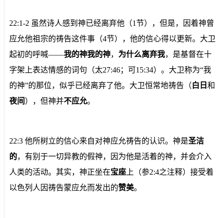
22:1-2 虽然诗人感到神已经离弃他（1节），但是，因着神曾
应允他祖宗的祷告这件事（4节），他的信心得以更新。大卫
起初的呼喊——
我的神我的神
，
为什么离弃我
，是基督在十
字架上表达情感的词句（太27:46；可15:34）。大卫称为“我
的神”的那位，似乎已经离弃了他。大卫恒常地祷告（
白日
和
夜间
），但神并
不应允
。
22:3 他所树立的信心来自对神应允祷告的认识。神是
圣洁
的
，有别于一切异教的假神，因为他是活着的神，并会介入
人类的活动。其实，神正坐在
宝座
上（参2:4之注释）接受着
以色列人因祷告蒙应允而发出的
赞美
。