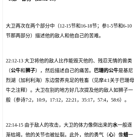
大卫再次在两个部分中（12-15节和16-18节；参1-5节和6-10
节那两部分）描述他的敌人和他自己的苦难。
22:12-13 大卫将他的敌人比作能毁灭他的、残忍无情的兽类
（
公牛
和
狮子
），然后描述自己的痛苦。
巴珊的公牛
是基尼
烈湖（加利利海）东边营养充足的牲畜（见摩4:1关于巴珊母
牛之注释）。大卫在别的地方好几次提及他的敌人如狮子一
般（参诗7:2，10:9，17:12，22:21，35:17，57:4，58:6）。
22:14-15 由于敌人的攻击，大卫的体力像倒出来的
水
一般逐
渐枯竭，他的关节也被扯裂。此外，他的勇气（
心
）像
蜡
一