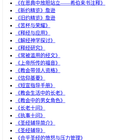
《在恩典中放胆站立——希伯来书注释》
《新约精览》詹逊
《旧约精览》詹逊
《苦杯与荣耀》
《释经与应用》
《解经神学探讨》
《释经研究》
《常被滥用的经文》
《上帝所传的福音》
《教会带领人资格》
《信仰基要》
《短宣指导手册》
《教会生活中的长老》
《教会中的男女角色》
《长老十问》
《执事十问》
《圣经辅导简介》
《圣经辅导》
​《合乎圣经的愤怒与压力管理》