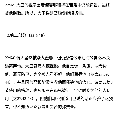
22:4-5 大卫的祖宗因着
倚靠
耶和华在苦难中仍能祷告，最终
被他
解救
。所以，大卫得到鼓励要继续祷告。
2.第二部分（22:6-10）
22:6-8 诗人虽然
被众人羞辱
，但仍深信他年幼时的神必不永
远离弃他。大卫哀叹人
藐视
他。他自觉像一条
虫
，毫无价
值、毫无防卫，完全被人看不起。他们
羞辱
他（参太27:39、
44），并且因为
耶和华
没有救
他
而嗤笑他的信心。诗篇22篇8
节使用的措辞，也被那些在耶稣被钉十字架时嘲笑他的人使
用（太27:42-43），但他们却不知道自己说的话正应验了这预
言，也不知道耶稣就是那受苦的弥赛亚。