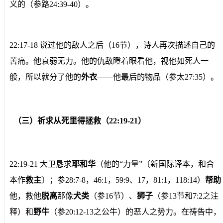
义的（参路24:39-40）。
22:17-18 说过他的敌人之后（16节），诗人再次描述自己的
苦痛。他衰弱无力。他的仇敌瞪着眼看他，视他如死人一
般，所以就分了他的
外衣
——他最后的物品（参太27:35）。
（三）祈求从死里得拯救（22:19-21）
22:19-21 大卫恳求
耶和华
（他的“力量”〔新国际译本，和合
本作
救主
〕；参28:7-8，46:1，59:9、17，81:1，118:14）
帮助
他，救他
脱离
那像
犬类
（参16节）、
狮子
（参13节和7:2之注
释）和
野牛
（参20:12-13之公牛）的恶人之势力。在祷告中，