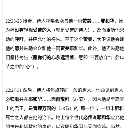
22:23-26 接着，诗人呼唤会众与他一同
赞美
……
耶和华
，因
为神
没有
轻视
受苦的人
（就是受苦的诗人），反而
垂听
他求
助的
呼吁
，并应允他的祷告。基于这个
赞美
，大卫说他会
还
他的
愿
并鼓励会众和他一同
赞美
耶和华。此外，他还鼓励他
们坚持祷告（
愿你们的心永远活着
，意即“不要放弃”；参14
节之中的“心”）。
22:27-31 然后，诗人将焦点转向一般的世人。他预见到世人
必
归顺
并在
耶和华
……
面前敬拜
（27节），因为他是至高无
上的君王，是
管理万国的
（28节）的“那一位”，一切
丰肥
和
死亡之人都在他的治下。地上每个世代
必传
说
耶和华
应允他
的祷告和拯救他的事迹，以致耶和华因此受到信赖。当然，