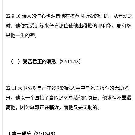
22:9-10 诗人的信心也源自他在孩童时所受的训练。从年幼之
时，他便接受训练来倚靠那位使他
出母胎
的耶和华。耶和华
是他一生的
神
。
（二）受苦君王的哀歌（22:11-18）
22:11 大卫哀叹自己在残忍的敌人手中与死亡搏斗的无助光
景。他以一个直接了当的恳求总结他的哀告，他求神
不要远
离
他，因为
急难
正在
临近，
而他又是无助的。
1.第一部分（22:12-15）