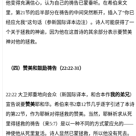
他变得充满信心，认为自己的祷告已蒙垂听。在希伯来文
里，第21节的后半部分在祷告的中间突然断开，插入了“你已
经应允我”这句话（参新国际译本边注）。诗人可能获得了一
个关于拯救的神谕，因为他在这首诗的其余部分表示要赞美
神对他的拯救。
（四）赞美和鼓励祷告（22:22-31）
22:22 大卫郑重地向会众（新国际译本，和合本作
我的弟兄
）
宣告说要
赞美
耶和华。希伯来书2章12节几乎逐字引述了本诗
的第22节，作为耶稣对得拯救的赞美。当然，耶稣祈求从死
里得拯救的祷告（来5:7）是以一种不同的方式蒙应允的——
神使他从死里复活。诗人显然已蒙拯救，所以他没有死去。