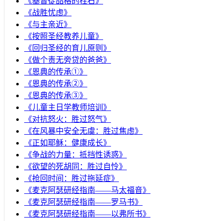
《基督徒品格的柱石》
《战胜忧虑》
《与主亲近》
《按照圣经教养儿童》
《回归圣经的育儿原则》
《做个责无旁贷的爸爸》
《恩典的传承①》
《恩典的传承②》
《恩典的传承③》
《儿童主日学教师培训》
《对抗怒火：胜过怒气》
《在风暴中安全无虞：胜过焦虑》
《正如耶稣：健康成长》
《争战的力量：抵挡性诱惑》
《欲望的死胡同：胜过自怜》
《抢回时间：胜过拖延症》
《麦克阿瑟研经指南——马太福音》
《麦克阿瑟研经指南——罗马书》
《麦克阿瑟研经指南——以弗所书》