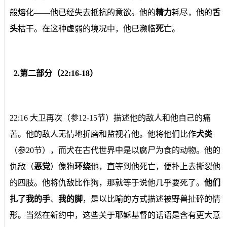
般熔化——他已经失去抵抗的意欲。他的
精力
耗尽，他的
舌
头
枯干。在这种虚弱的境况中，他已濒临
死
亡。
2.第二部分（22:16-18）
22:16 大卫再次（参12-15节）描述他的敌人和他自己的痛
苦。他的敌人无情地折磨和监视着他。他将他们比作
犬类
（参20节），而犬在古代世界中是以腐尸为食的动物。他的
仇敌（
恶党
）像狗
环绕
他，直等到他死亡，便扑上去撕裂他
的四肢。他将仇敌比作狗，那就等于说他几乎要死了。
他们
扎了我的手
、
我的脚
，是以比喻的方式描述被野兽扯碎的情
形。当然在新约中，这些关于耶稣基督的话语是含有更大意