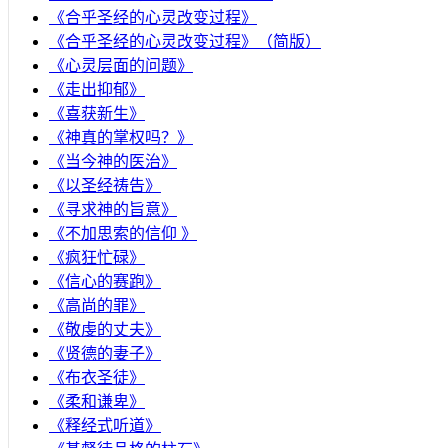
《合乎圣经的心灵改变过程》
《合乎圣经的心灵改变过程》（简版）
《心灵层面的问题》
《走出抑郁》
《喜获新生》
《神真的掌权吗？》
《当今神的医治》
《以圣经祷告》
《寻求神的旨意》
《不加思索的信仰 》
《疯狂忙碌》
《信心的赛跑》
《高尚的罪》
《敬虔的丈夫》
《贤德的妻子》
《布衣圣徒》
《柔和谦卑》
《释经式听道》