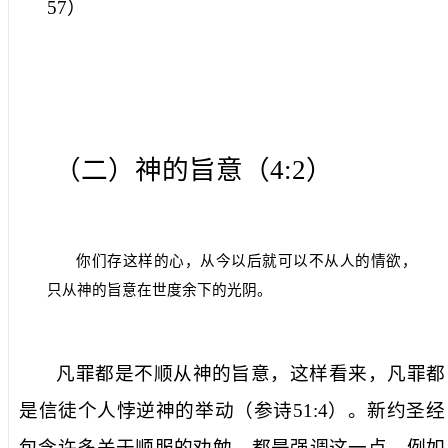
57
）
（二）神的旨意（
4:2
）
你们存这样的心，从今以后就可以不从人的情欲，
只从神的旨意在世度余下的光阴。
凡罪都是不顺从
神的旨意
，这样看来，凡罪都
是信徒个人悖逆神的举动（参诗
51:4
）。新约圣经
包含许多关于顺服的劝勉，都是强调这一点。例如