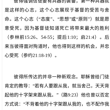
彼得强调信徒要有兵器的装备，第一种兵器就
是
这样的心志
，这个心志展现于基督的受苦与舍
命。这个
心志
（“态度”、“思想”或“原则”）就是愿
意受死，因为基督徒知道死亡将带来最大的胜利
（参林前
15:26
、
54-55
；提后
1:10
；启
21:4
）。后
来当彼得面对殉道时，他也得到这样的机会，并忠
心受死（参约
21:18-19
）。
彼得所传达的并非一种新观念。耶稣曾给门徒
肯定的教导：“
若有人要跟从我，就当舍己，天天背
起他的十字架来跟从我。
”（路
9:23
）他也曾以否定
方式说：“
不背着他的十字架跟从我的，也不配作我