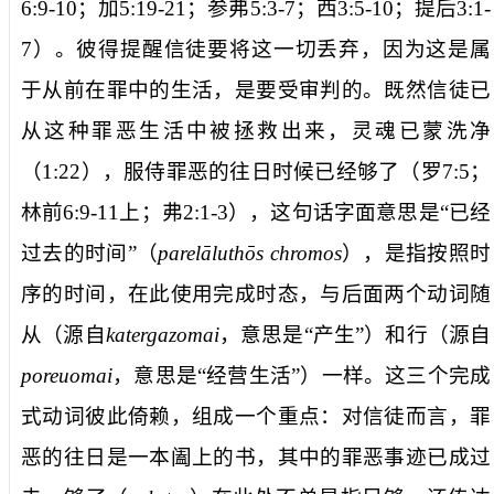
6:9-10
；加
5:19-21
；参弗
5:3-7
；西
3:5-10
；提后
3:1-
7
）。彼得提醒信徒要将这一切丢弃，因为这是属
于从前在罪中的生活，是要受审判的。既然信徒已
从这种罪恶生活中被拯救出来，灵魂已蒙洗净
（
1:22
），服侍罪恶的
往日时候已经够了
（罗
7:5
；
林前
6:9-11
上；弗
2:1-3
），这句话字面意思是“已经
过去的时间”（
parelāluthōs chromos
），是指按照时
序的时间，在此使用完成时态，与后面两个动词
随
从
（源自
katergazomai
，意思是“产生”）和
行
（源自
poreuomai
，意思是“经营生活”）一样。这三个完成
式动词彼此倚赖，组成一个重点：对信徒而言，罪
恶的往日是一本阖上的书，其中的罪恶事迹已成过