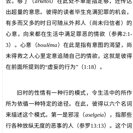
去。
够了
（
arketos
）在此处不单是指足够，还传达
出超量的意思。彼得的读者毕生充满犯罪的机会，
有多而又多的时日可
随从外邦人
（尚未归信者）
的
心意
，向来都在生活中满足罪恶的情欲（参弗
2:1-
3
）。
心意
（
boulēma
）在此是指有意图的渴望，尚
未得救之人心里定意追随自己的情欲，这就是彼得
在前面所提到的“
虚妄的行为
”（
1:18
）。
旧时的性情有一种
行
的模式，令生活中的所作
所为依循一种特定的途径。在此，彼得以六个名词
来描述这个模式。第一是
邪淫
（
aselgeia
），指那些
行各种放纵无度的恶事的人（参罗
13:13
）。这个词