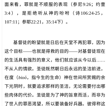
面来看，罪就是不顺服的表现（参尼
9:26
；约壹
3:4
），是拒绝听从神的吩咐（诗
106:24-25
，
107:11
；参耶
22:21
，
35:14
下）。
基督徒的盼望就是日后在天堂不再犯罪，因为
这个目标——也就是得救的目的——对基督徒现在
的生活具有强烈的意义，他们就应该
从今以后……
不从人的情欲
。圣徒既然朝日后永远的圣洁前进，
在
度
（
bioō
，指今生的生命）神在世间所赏赐的余
下光阴时，就要追求那样的圣洁，无论需要付出哪
些肉体的代价。圣徒是为了
神的旨意
而活，而非为
了世人的罪恶渴望，所以要装备好兵器。彼得称这