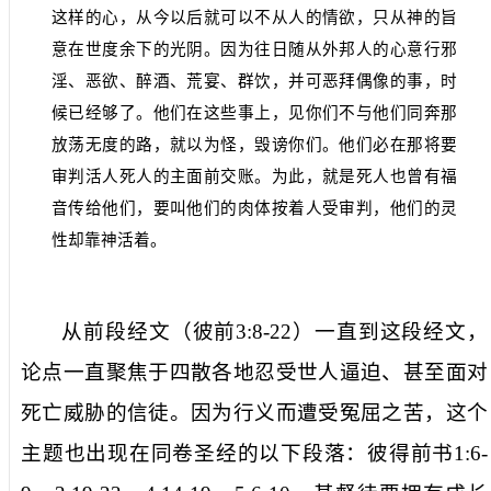
这样的心，从今以后就可以不从人的情欲，只从神的旨
意在世度余下的光阴。因为往日随从外邦人的心意行邪
淫、恶欲、醉酒、荒宴、群饮，并可恶拜偶像的事，时
候已经够了。他们在这些事上，见你们不与他们同奔那
放荡无度的路，就以为怪，毁谤你们。他们必在那将要
审判活人死人的主面前交账。为此，就是死人也曾有福
音传给他们，要叫他们的肉体按着人受审判，他们的灵
性却靠神活着。
从前段经文（彼前
3:8-22
）一直到这段经文，
论点一直聚焦于四散各地忍受世人逼迫、甚至面对
死亡威胁的信徒。因为行义而遭受冤屈之苦，这个
主题也出现在同卷圣经的以下段落：彼得前书
1:6-