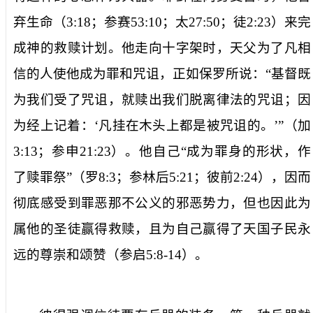
弃生命（
3:18
；参赛
53:10
；太
27:50
；徒
2:23
）来完
成神的救赎计划。他走向十字架时，天父为了凡相
信的人使他成为罪和咒诅，正如保罗所说：“
基督既
为我们受了咒诅，就赎出我们脱离律法的咒诅；因
为经上记着：‘凡挂在木头上都是被咒诅的。’
”（加
3:13
；参申
21:23
）。他自己“
成为罪身的形状，作
了赎罪祭
”（罗
8:3
；参林后
5:21
；彼前
2:24
），因而
彻底感受到罪恶那不公义的邪恶势力，但也因此为
属他的圣徒赢得救赎，且为自己赢得了天国子民永
远的尊崇和颂赞（参启
5:8-14
）。