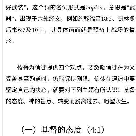
好武装”。这个词的名词形式是
hoplon
，意思是“武
器”，出现于六处经文，例如约翰福音
18:3
、哥林多
后书
6:7
及
10
上，其具体画面就是预备上战场的情
形。
彼得为信徒提供四个观点，要激励信徒在为义
受苦甚至殉道时，仍能保持刚强。信徒在逼迫中要
坚定自己的决心，就要对下列主题有所认识：基督
的态度、神的旨意、转变而脱离过去、盼望永生。
（一）基督的态度（
4:1
）