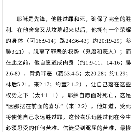
耶稣是先锋，他胜过罪和死，确保了完全的胜
利。在他舍命又从坟墓起来以后，他拥有一个荣耀
的身体（可
16:9-14
；路
24:36-43
；约
20:19-29
；参
腓
3:21
），脱离了罪恶的权势（鬼魔和恶人）；而
在此之前，他自愿道成肉身（约
1:9-11
、
14-16
；腓
2:6-8
），背负罪恶（赛
53:4-5
；太
20:28
；约
1:29
；
林后
5:21
，来
2:17
；约壹
2:1-2
），让自己落在这些
权势之下（太
4:1-11
）。耶稣自愿面对死亡，这是
“
因那摆在前面的喜乐
”（来
12:2
）。他知道，受死
将使他自己永远胜过罪，这份喜乐远胜过他在今生
必须忍受的任何苦难。信徒受到冤屈的苦难，最惨