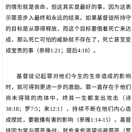
的情形就是丧命，但这其实是最好的事，因为这表
示罪恶步入最终和永远的结束。如果基督徒所持守
的目标是从罪得释放，而这个目标要借着死亡来达
成，那么死亡可怕的威胁就不存在了，死亡甚至变
成宝贵的事（参腓
1:21
；提后
4:18
）。
基督徒记起罪对他们今生的生命造成的影响
时，就可得到更进一步的激励。罪一直存在于他们
尚未得赎的肉体中，终其一生都发出攻击（诗
38:18
；罗
7:5
；来
12:1
），持续不断在他们内心造
成搅扰，要散播有害的影响（参雅
1:14-15
）。基督
徒因为常与罪恶争战，就愈来愈渴望远避罪恶（罗