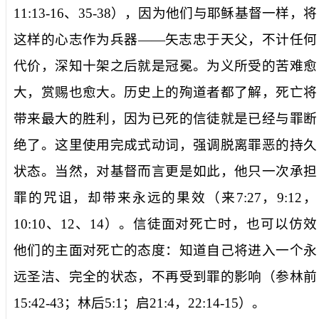
11:13-16
、
35-38
），因为他们与耶稣基督一样，
将
这样的心志作为兵器
——矢志忠于天父，不计任何
代价，深知十架之后就是冠冕。为义所受的苦难愈
大，赏赐也愈大。历史上的殉道者都了解，死亡将
带来最大的胜利，因为已死的信徒就是
已经与罪断
绝了
。这里使用完成式动词，强调脱离罪恶的持久
状态。当然，对基督而言更是如此，他只一次承担
罪的咒诅，却带来永远的果效（来
7:27
，
9:12
，
10:10
、
12
、
14
）。信徒面对死亡时，也可以仿效
他们的主面对死亡的态度：知道自己将进入一个永
远圣洁、完全的状态，不再受到罪的影响（参林前
15:42-43
；林后
5:1
；启
21:4
，
22:14-15
）。