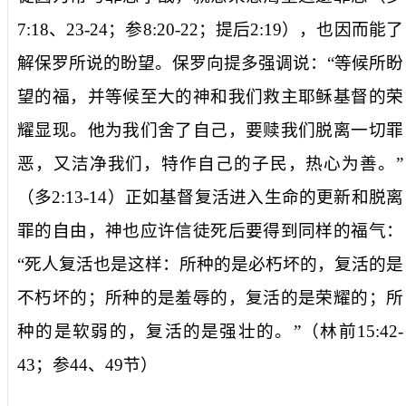
7:18
、
23-24
；参
8:20-22
；提后
2:19
），也因而能了
解保罗所说的盼望。保罗向提多强调说：“
等候所盼
望的福，并等候至大的神和我们救主耶稣基督的荣
耀显现。他为我们舍了自己，要赎我们脱离一切罪
恶，又洁净我们，特作自己的子民，热心为善。
”
（多
2:13-14
）正如基督复活进入生命的更新和脱离
罪的自由，神也应许信徒死后要得到同样的福气：
“
死人复活也是这样：所种的是必朽坏的，复活的是
不朽坏的；所种的是羞辱的，复活的是荣耀的；所
种的是软弱的，复活的是强壮的。
”（林前
15:42-
43
；参
44
、
49
节）