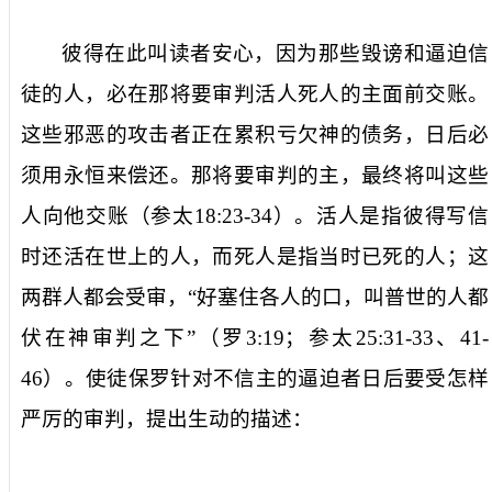
彼得在此叫读者安心，因为那些毁谤和逼迫信
徒的人，
必在那将要审判活人死人的主面前交账
。
这些邪恶的攻击者正在累积亏欠神的债务，日后必
须用永恒来偿还。
那将要审判
的主，最终将叫这些
人向他交账（参太
18:23-34
）。活人是指彼得写信
时还活在世上的人，而
死人
是指当时已死的人；这
两群人都会受审，“
好塞住各人的口，叫普世的人都
伏在神审判之下
”（罗
3:19
；参太
25:31-33
、
41-
46
）。使徒保罗针对不信主的逼迫者日后要受怎样
严厉的审判，提出生动的描述：