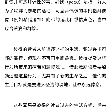
群饮并可恶拜偶像的事
。
群饮
（
potos
）是指一群人
为了喝醉而参与的活动，
可恶拜偶像的事
则指拜偶
像（例如希腊酒神）附带的淫乱和纵情声色，当中
包含
荒宴
和
群饮
。
彼得的读者从前追逐这样的生活，犯过许多可
鄙的罪行，但现在不可再重蹈覆辙。彼得提及这些
行为所带来的痛苦和悲惨过往，借此激励读者要殷
勤远避这些行为，尤其有了新的生命之后，他们的
生活目标就是要进入圣洁的境地，让罪永远停息。
这些罪恶是彼得的读者过去的生活方式，后来