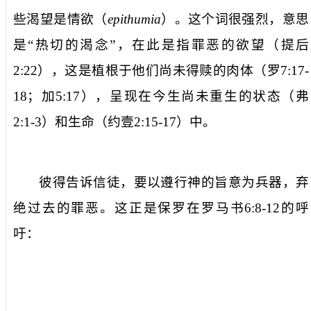
些渴望是
情欲
（
epithumia
）。这个词很强烈，意思
是“热切的渴念”，在此是指罪恶的欲望（提后
2:22
），这是植根于他们尚未得赎的肉体（罗
7:17-
18
；加
5:17
），呈现在今生尚未重生的状态（弗
2:1-3
）和生命（约壹
2:15-17
）中。
彼得告诉信徒，要以遵行神的旨意为兵器，弃
绝过去的罪恶。这正是保罗在罗马书
6:8-12
的呼
吁：