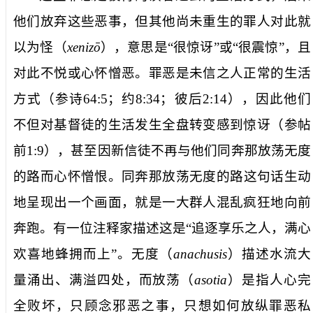
他们放弃这些恶事，但其他尚未重生的罪人对此
就
以为怪
（
xenizō
），意思是“很惊讶”或“很震惊”，且
对此不悦或心怀憎恶。罪恶是未信之人正常的生活
方式（参诗
64:5
；约
8:34
；彼后
2:14
），因此他们
不但对基督徒的生活发生全盘转变感到惊讶（参帖
前
1:9
），甚至因新信徒不再与他们
同奔那放荡无度
的路
而心怀憎恨。
同奔那放荡无度的路
这句话生动
地呈现出一个画面，就是一大群人混乱疯狂地向前
奔跑。有一位注释家描述这是“追逐享乐之人，满心
欢喜地蜂拥而上”。
无度
（
anachusis
）描述水流大
量涌出、满溢四处，而
放荡
（
asotia
）是指人心完
全败坏，只顾念邪恶之事，只想如何放纵罪恶私