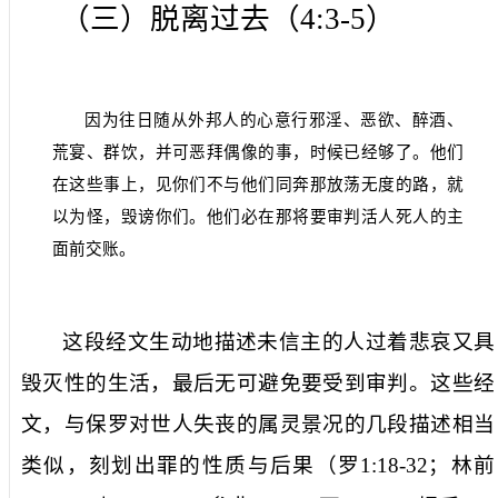
（三）脱离过去（
4:3-5
）
因为往日随从外邦人的心意行邪淫、恶欲、醉酒、
荒宴、群饮，并可恶拜偶像的事，时候已经够了。他们
在这些事上，见你们不与他们同奔那放荡无度的路，就
以为怪，毁谤你们。他们必在那将要审判活人死人的主
面前交账。
这段经文生动地描述未信主的人过着悲哀又具
毁灭性的生活，最后无可避免要受到审判。这些经
文，与保罗对世人失丧的属灵景况的几段描述相当
类似，刻划出罪的性质与后果（罗
1:18-32
；林前