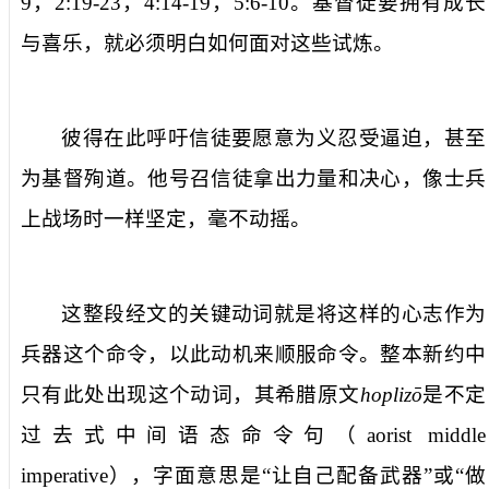
9
，
2:19-23
，
4:14-19
，
5:6-10
。基督徒要拥有成长
与喜乐，就必须明白如何面对这些试炼。
彼得在此呼吁信徒要愿意为义忍受逼迫，甚至
为基督殉道。他号召信徒拿出力量和决心，像士兵
上战场时一样坚定，毫不动摇。
这整段经文的关键动词就是
将这样的心志作为
兵器
这个命令，以此动机来顺服命令。整本新约中
只有此处出现这个动词，其希腊原文
hoplizō
是不定
过去式中间语态命令句（
aorist middle
imperative
），字面意思是“让自己配备武器”或“做