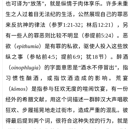
也可译为“放荡”，就是纵情于肉体享乐。许多未重
生之人过着目无法纪的生活，公然展现自己的罪恶
来反抗神的律法（参罗
1:21-32
；林后
12:21
），另
有一些人的罪恶则比较不明显（参提前
5:24
）。
恶
欲
（
epithumia
）是有罪的私欲，驱使人投入这些放
纵之事（参帖前
4:5
；提前
6:9
；犹
18
节）。
醉酒
（
oinophlugia
）的字面意思是“酒水不停冒出”，指
习惯性酗酒，或指饮酒造成的影响。
荒宴
（
kōmos
）是指参与狂欢无度的喧闹饮宴，有一份
经外的希腊文献，用这个词描述一群醉汉大声唱歌
狂欢、步履摇晃地走过街市，造成严重的混乱。彼
得最后提到两个词，很符合这种失控的行为，就是