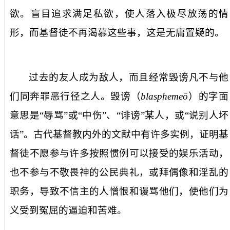
欲。盲目追求满足私欲，使人落入极尽放荡的情
形，而基督徒不再渴慕这些事，这是无庸置疑的。
过去的友人成为敌人，而且经常
毁谤
凡
不与他
们同奔
罪恶行径之人。
毁谤
（
blasphemeō
）的字面
意思是“辱骂”或“中伤”、“诽谤”某人，或“说别人坏
话”。古代基督教内外的文献中有许多实例，证明基
督徒不愿参与许多按照惯例可以接受的娱乐活动，
也不参与不敬畏神的公民典礼，或拜偶像和淫乱的
职务，导致不信主的人憎恨和谩骂他们，使他们为
义受到冤屈的逼迫和苦难。