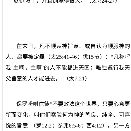
就倒塌了，并且倒塌得很大。（太
7:24-27
）
在末日，凡不顺从神旨意、或自认为顺服神的
人，都要被定罪（太
25:41-46
；犹
15
节）：“
凡称呼
我‘主啊，主啊’的人不能都进天国；唯独遵行我天
父旨意的人才能进去。
”（太
7:21
）
保罗吩咐信徒“
不要效法这个世界，只要心意更
新而变化，叫你们察验何为神的善良、纯全、可喜
悦的旨意
”（罗
12:2
；参弗
6:5-6
；西
4:12
）。另一方