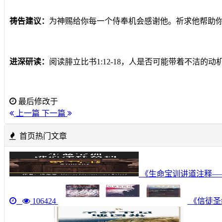
祷告建议：
为神赐给你每一个侍
奉机会感谢他。祈求他帮助
进深研读：
阅读腓立比书1:12-18，人是否可能带着不洁的
最后修改于
上一篇
下一篇
首页热门文章
《生命宝训讲道注释—
106424
《信徒圣经