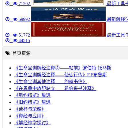
71202
最新工具书《圣
59992
最新解经注
51772
最新工具
44515
首页资源
《生命宝训解经注释②——帖前》罗伯特·托马斯
《生命宝训解经注释——使徒行传》F.F布鲁斯
《生命宝训其他注释——约翰书信》
《在恩典中放胆站立——希伯来书注释》
《新约精览》詹逊
《旧约精览》詹逊
《苦杯与荣耀》
《释经与应用》
《解经神学探讨》