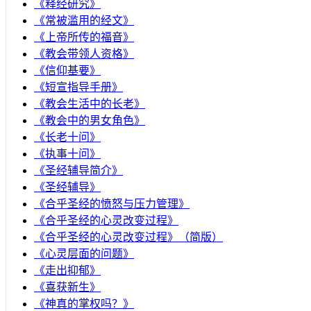
《释经研究》
《常被滥用的经文》
《上帝所传的福音》
《教会带领人资格》
《信仰基要》
《短宣指导手册》
《教会生活中的长老》
《教会中的男女角色》
《长老十问》
《执事十问》
《圣经辅导简介》
《圣经辅导》
​《合乎圣经的愤怒与压力管理》
《合乎圣经的心灵改变过程》
《合乎圣经的心灵改变过程》（简版）
《心灵层面的问题》
《走出抑郁》
《喜获新生》
《神真的掌权吗？》