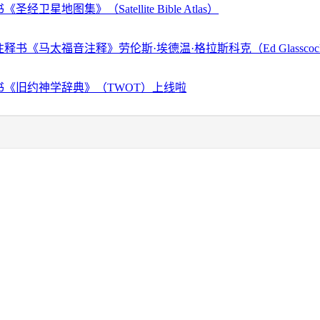
经卫星地图集》（Satellite Bible Atlas）
释书《马太福音注释》劳伦斯·埃德温·格拉斯科克（Ed Glassco
书《旧约神学辞典》（TWOT）上线啦