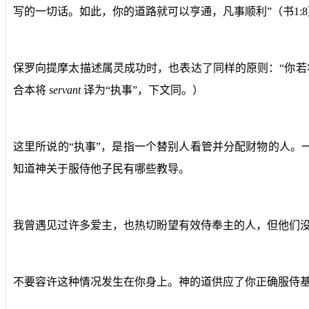
写的一切话。如此，你的道路就可以亨通，凡事顺利”（书1:
保罗向提摩太描述属灵成功时，也表达了同样的原则：“你若
合本将
servant
译为“执事”，下文同。）
这里所说的“执事”，是指一个替别人看管并分配财物的人
知道神关于服侍他子民有哪些教导。
我曾遇见过许多爱主，也热切盼望有效侍奉主的人，但他们
不要容许这种情况发生在你身上。神的道供应了你正确服侍