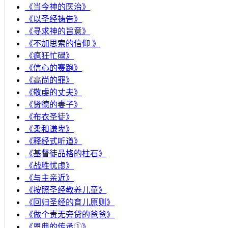
《当今神的医治》
《以圣经祷告》
《寻求神的旨意》
《不加思索的信仰 》
《疯狂忙碌》
《信心的赛跑》
《高尚的罪》
《敬虔的丈夫》
《贤德的妻子》
《布衣圣徒》
《柔和谦卑》
《释经式听道》
《基督徒品格的柱石》
《战胜忧虑》
《与主亲近》
《按照圣经教养儿童》
《回归圣经的育儿原则》
《做个责无旁贷的爸爸》
《恩典的传承①》