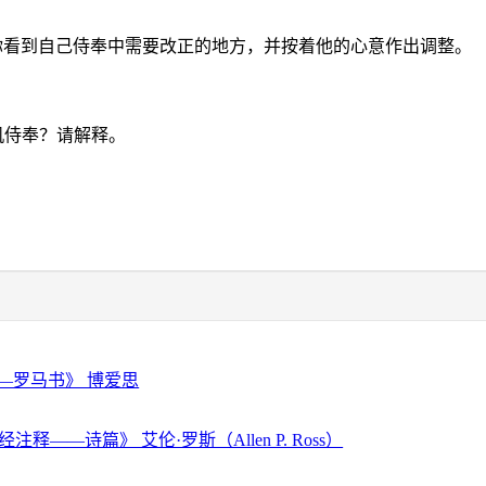
你看到自己侍奉中需要改正的地方，并按着他的心意作出调整。
动机侍奉？请解释。
—罗马书》 博爱思
注释——诗篇》 艾伦·罗斯（Allen P. Ross）