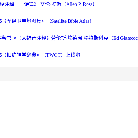
注释——诗篇》 艾伦·罗斯（Allen P. Ross）
经卫星地图集》（Satellite Bible Atlas）
释书《马太福音注释》劳伦斯·埃德温·格拉斯科克（Ed Glassco
书《旧约神学辞典》（TWOT）上线啦