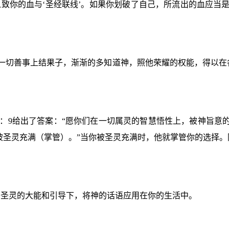
，以致你的血与‘圣经联线’。如果你划破了自己，所流出的血应当
在一切善事上结果子，渐渐的多知道神，照他荣耀的权能，得以在
9给出了答案：“愿你们在一切属灵的智慧悟性上，被神旨意的知识
“要被圣灵充满（掌管）。”当你被圣灵充满时，他就掌管你的选择
在圣灵的大能和引导下，将神的话语应用在你的生活中。