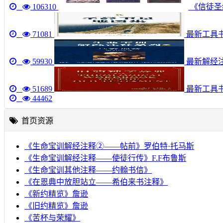
106310
《信徒圣经
71081
最新工具书《圣
59930
最新解经注
51689
最新工具
44462
首页资源
《生命宝训解经注释②——帖前》罗伯特·托马斯
《生命宝训解经注释——使徒行传》F.F布鲁斯
《生命宝训其他注释——约翰书信》
《在恩典中放胆站立——希伯来书注释》
《新约精览》詹逊
《旧约精览》詹逊
《苦杯与荣耀》