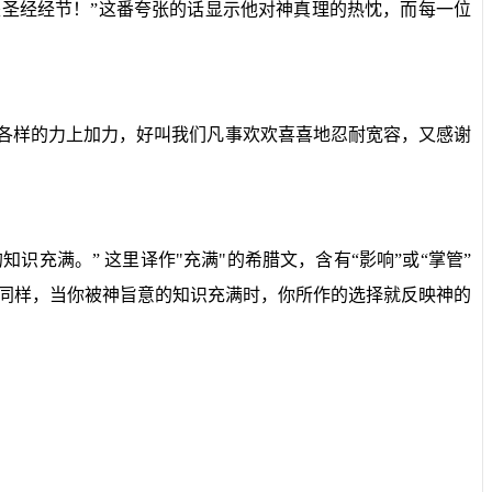
是圣经经节！”这番夸张的话显示他对神真理的热忱，而每一位
各样的力上加力，好叫我们凡事欢欢喜喜地忍耐宽容，又感谢
充满。” 这里译作"充满"的希腊文，含有“影响”或“掌管”
。同样，当你被神旨意的知识充满时，你所作的选择就反映神的