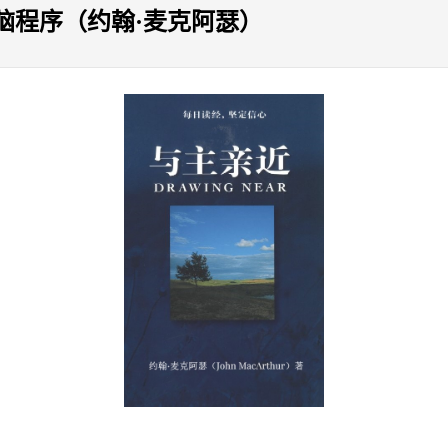
脑程序（约翰·麦克阿瑟）