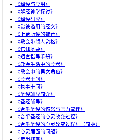
《释经与应用》
《解经神学探讨》
《释经研究》
《常被滥用的经文》
《上帝所传的福音》
《教会带领人资格》
《信仰基要》
《短宣指导手册》
《教会生活中的长老》
《教会中的男女角色》
《长老十问》
《执事十问》
《圣经辅导简介》
《圣经辅导》
​《合乎圣经的愤怒与压力管理》
《合乎圣经的心灵改变过程》
《合乎圣经的心灵改变过程》（简版）
《心灵层面的问题》
《走出抑郁》