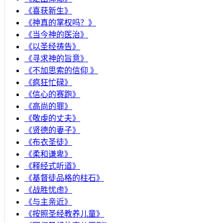
《喜获新生》
《神真的掌权吗？》
《当今神的医治》
《以圣经祷告》
《寻求神的旨意》
《不加思索的信仰 》
《疯狂忙碌》
《信心的赛跑》
《高尚的罪》
《敬虔的丈夫》
《贤德的妻子》
《布衣圣徒》
《柔和谦卑》
《释经式听道》
《基督徒品格的柱石》
《战胜忧虑》
《与主亲近》
《按照圣经教养儿童》