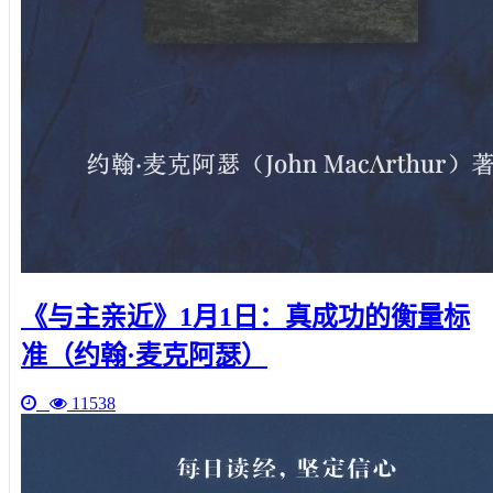
《与主亲近》1月1日：真成功的衡量标
准（约翰·麦克阿瑟）
11538