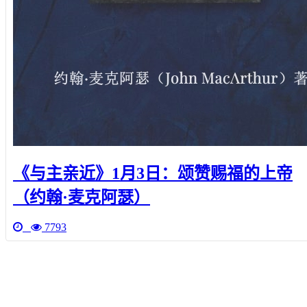
《与主亲近》1月3日：颂赞赐福的上帝
（约翰·麦克阿瑟）
7793