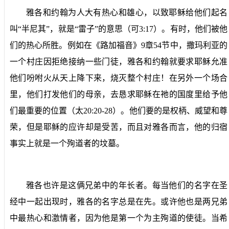
雅各和约翰为人大有热心和雄心，以致耶稣给他们起名
叫“半尼其”，就是“雷子”的意思（可
3:17
）。有时，他们被他
们的热心所胜。例如在《路加福音》
9
章
54
节中，撒玛利亚的
一个村庄因拒绝接纳一些门徒，雅各和约翰就要求耶稣允准
他们吩咐火从天上降下来，烧灭整个村庄！在另外一个场合
里，他们打发他们的母亲，去恳求耶稣在祂的国度里给予他
们最重要的位置（太
20:20-28
）。他们要的是权柄、威望和尊
荣，但是耶稣的应许却是受苦，而且对雅各而言，他的归宿
事实上就是一个殉道者的坟墓。
雅各也许是这俩兄弟中的年长者。每当他们的名字在圣
经中一起出现时，雅各的名字总是在先。或许他也是两兄弟
中最热心和激情者，因为他是第一个为主殉道的使徒。当希