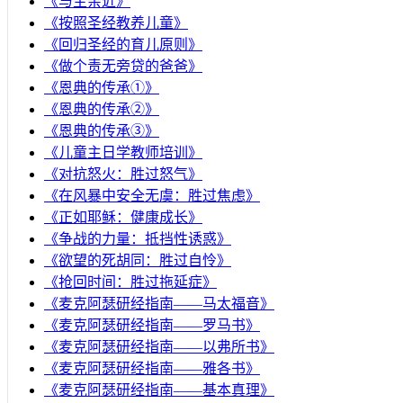
《与主亲近》
《按照圣经教养儿童》
《回归圣经的育儿原则》
《做个责无旁贷的爸爸》
《恩典的传承①》
《恩典的传承②》
《恩典的传承③》
《儿童主日学教师培训》
《对抗怒火：胜过怒气》
《在风暴中安全无虞：胜过焦虑》
《正如耶稣：健康成长》
《争战的力量：抵挡性诱惑》
《欲望的死胡同：胜过自怜》
《抢回时间：胜过拖延症》
《麦克阿瑟研经指南——马太福音》
《麦克阿瑟研经指南——罗马书》
《麦克阿瑟研经指南——以弗所书》
《麦克阿瑟研经指南——雅各书》
《麦克阿瑟研经指南——基本真理》