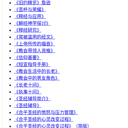
《旧约精览》詹逊
《苦杯与荣耀》
《释经与应用》
《解经神学探讨》
《释经研究》
《常被滥用的经文》
《上帝所传的福音》
《教会带领人资格》
《信仰基要》
《短宣指导手册》
《教会生活中的长老》
《教会中的男女角色》
《长老十问》
《执事十问》
《圣经辅导简介》
《圣经辅导》
​《合乎圣经的愤怒与压力管理》
《合乎圣经的心灵改变过程》
《合乎圣经的心灵改变过程》（简版）