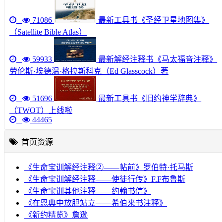
71086
最新工具书《圣经卫星地图集》
（Satellite Bible Atlas）
59933
最新解经注释书《马太福音注释》
劳伦斯·埃德温·格拉斯科克（Ed Glasscock）著
51696
最新工具书《旧约神学辞典》
（TWOT）上线啦
44465
首页资源
《生命宝训解经注释②——帖前》罗伯特·托马斯
《生命宝训解经注释——使徒行传》F.F布鲁斯
《生命宝训其他注释——约翰书信》
《在恩典中放胆站立——希伯来书注释》
《新约精览》詹逊