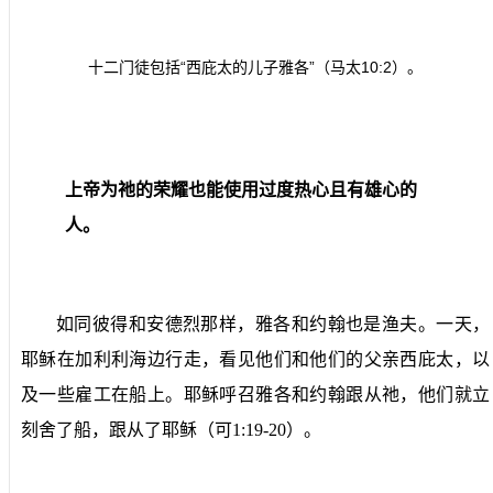
十二门徒包括“西庇太的儿子雅各”（马太
10:2
）。
上帝为祂的荣耀也能使用过度热心且有雄心的
人。
如同彼得和安德烈那样，雅各和约翰也是渔夫。一天，
耶稣在加利利海边行走，看见他们和他们的父亲西庇太，以
及一些雇工在船上。耶稣呼召雅各和约翰跟从祂，他们就立
刻舍了船，跟从了耶稣（可
1:19-20
）。