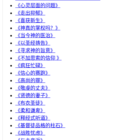
《心灵层面的问题》
《走出抑郁》
《喜获新生》
《神真的掌权吗？》
《当今神的医治》
《以圣经祷告》
《寻求神的旨意》
《不加思索的信仰 》
《疯狂忙碌》
《信心的赛跑》
《高尚的罪》
《敬虔的丈夫》
《贤德的妻子》
《布衣圣徒》
《柔和谦卑》
《释经式听道》
《基督徒品格的柱石》
《战胜忧虑》