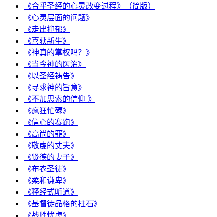
《合乎圣经的心灵改变过程》（简版）
《心灵层面的问题》
《走出抑郁》
《喜获新生》
《神真的掌权吗？》
《当今神的医治》
《以圣经祷告》
《寻求神的旨意》
《不加思索的信仰 》
《疯狂忙碌》
《信心的赛跑》
《高尚的罪》
《敬虔的丈夫》
《贤德的妻子》
《布衣圣徒》
《柔和谦卑》
《释经式听道》
《基督徒品格的柱石》
《战胜忧虑》