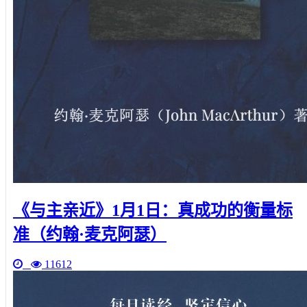
《与主亲近》1月1日：真成功的衡量标
准（约翰·麦克阿瑟）
11612