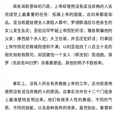
具有讽刺意味的乃是，上帝却使用没有适当资格的人去
完成世上最重要的任务：拓展上帝的国度。这向来都是如
此。亚当和夏娃使全人类陷入罪中；罗得醉酒后与他亲生的
女儿发生乱伦；亚伯拉罕怀疑上帝而犯奸淫；雅各欺骗他的
父亲；摩西是个杀人犯；大卫也是，并且还犯奸淫；约拿因
上帝怜悯尼尼微城而感到不满；以利亚抵挡了八百五十名的
假先知和假祭司，却因害怕一个女人（耶洗别）而逃跑。保
罗（先前名叫扫罗）杀害基督徒。其他的例子不胜枚举。
事实上，没有人完全有资格做上帝的工作。这也就是祂
使用没有适当资格的人的原因。这事实也许在
十二个门徒身
上最清楚地显明出来。他们有很多人性的脆弱，不同的气
质，不同的技能，以及各种各样的背景。虽然如此，基督却