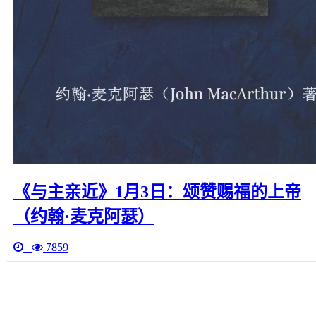
《与主亲近》1月3日：颂赞赐福的上帝
（约翰·麦克阿瑟）
7859