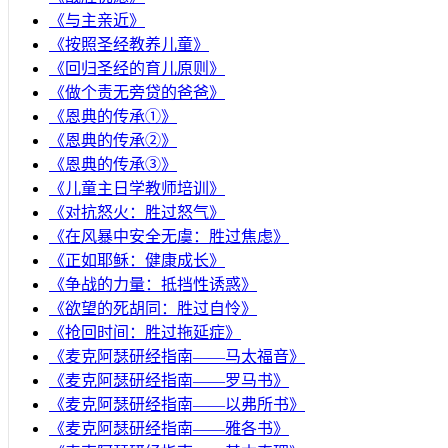
《与主亲近》
《按照圣经教养儿童》
《回归圣经的育儿原则》
《做个责无旁贷的爸爸》
《恩典的传承①》
《恩典的传承②》
《恩典的传承③》
《儿童主日学教师培训》
《对抗怒火：胜过怒气》
《在风暴中安全无虞：胜过焦虑》
《正如耶稣：健康成长》
《争战的力量：抵挡性诱惑》
《欲望的死胡同：胜过自怜》
《抢回时间：胜过拖延症》
《麦克阿瑟研经指南——马太福音》
《麦克阿瑟研经指南——罗马书》
《麦克阿瑟研经指南——以弗所书》
《麦克阿瑟研经指南——雅各书》