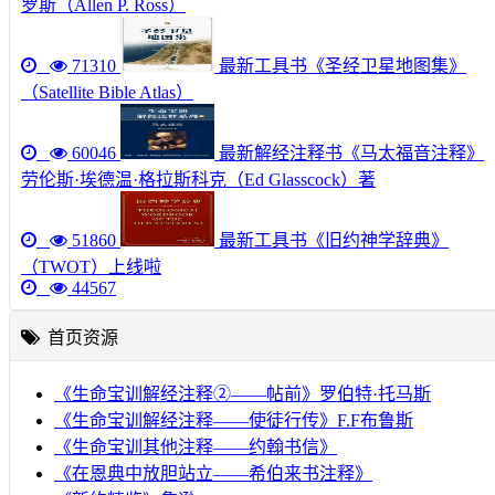
罗斯（Allen P. Ross）
71310
最新工具书《圣经卫星地图集》
（Satellite Bible Atlas）
60046
最新解经注释书《马太福音注释》
劳伦斯·埃德温·格拉斯科克（Ed Glasscock）著
51860
最新工具书《旧约神学辞典》
（TWOT）上线啦
44567
首页资源
《生命宝训解经注释②——帖前》罗伯特·托马斯
《生命宝训解经注释——使徒行传》F.F布鲁斯
《生命宝训其他注释——约翰书信》
《在恩典中放胆站立——希伯来书注释》