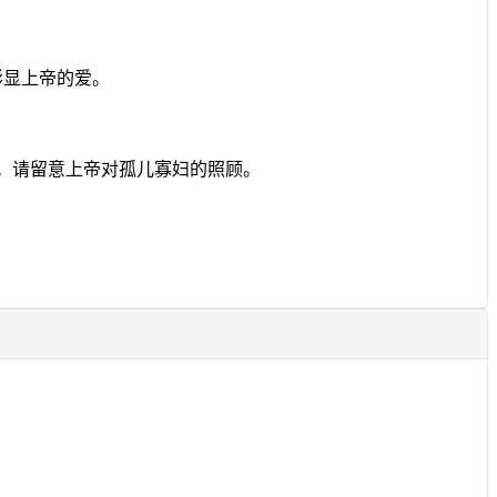
彰显上帝的爱。
。请留意上帝对孤儿寡妇的照顾。