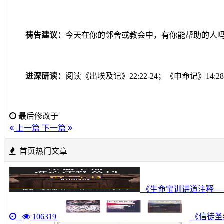
祷告建议：
今天在你的邻舍或教会中，有你能帮助的人
进深研读：
阅读《出埃及记》
22:22-24
；《申命记》
14:28
最后修改于
上一篇
下一篇
首页热门文章
《生命宝训讲道注释—
106319
《信徒圣经