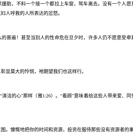
求援助，不料一个接一个都拉上车窗，驾车离去。没有一个人愿
这妇人呼救的人所表达的忿怒。
么的普遍！甚至当别人的性命危在旦夕时，许多人仍不愿意受牵
人彰显莫大的怜悯，祂期望我们也这样行。
表“清洁的心”那样（雅
1:26
）。“看顾”意味着给这些人带来爱、
意图。慷慨地把你的时间和资源，投资在服侍那些没有资源者的