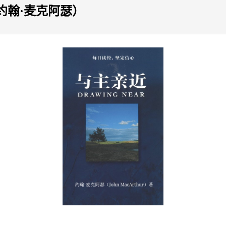
约翰·麦克阿瑟）