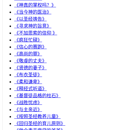
《神真的掌权吗？》
《当今神的医治》
《以圣经祷告》
《寻求神的旨意》
《不加思索的信仰 》
《疯狂忙碌》
《信心的赛跑》
《高尚的罪》
《敬虔的丈夫》
《贤德的妻子》
《布衣圣徒》
《柔和谦卑》
《释经式听道》
《基督徒品格的柱石》
《战胜忧虑》
《与主亲近》
《按照圣经教养儿童》
《回归圣经的育儿原则》