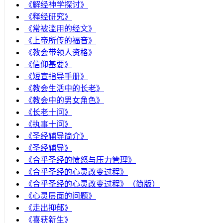
《解经神学探讨》
《释经研究》
《常被滥用的经文》
《上帝所传的福音》
《教会带领人资格》
《信仰基要》
《短宣指导手册》
《教会生活中的长老》
《教会中的男女角色》
《长老十问》
《执事十问》
《圣经辅导简介》
《圣经辅导》
​《合乎圣经的愤怒与压力管理》
《合乎圣经的心灵改变过程》
《合乎圣经的心灵改变过程》（简版）
《心灵层面的问题》
《走出抑郁》
《喜获新生》