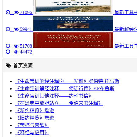
71096
最新工具书《圣
59941
最新解经注
51708
最新工具
44472
首页资源
《生命宝训解经注释②——帖前》罗伯特·托马斯
《生命宝训解经注释——使徒行传》F.F布鲁斯
《生命宝训其他注释——约翰书信》
《在恩典中放胆站立——希伯来书注释》
《新约精览》詹逊
《旧约精览》詹逊
《苦杯与荣耀》
《释经与应用》