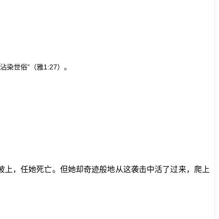
沾染世俗”（雅
1:27
）。
坡上，任她死亡。但她却奇迹般地从这袭击中活了过来，爬上