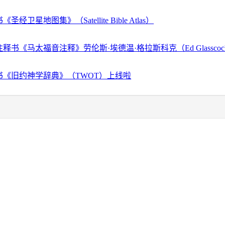
经卫星地图集》（Satellite Bible Atlas）
释书《马太福音注释》劳伦斯·埃德温·格拉斯科克（Ed Glassco
书《旧约神学辞典》（TWOT）上线啦