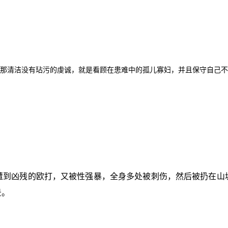
，那清洁没有玷污的虔诚，就是看顾在患难中的孤儿寡妇，并且保守自己不
遭到凶残的欧打，又被性强暴，全身多处被刺伤，然后被扔在山
景。