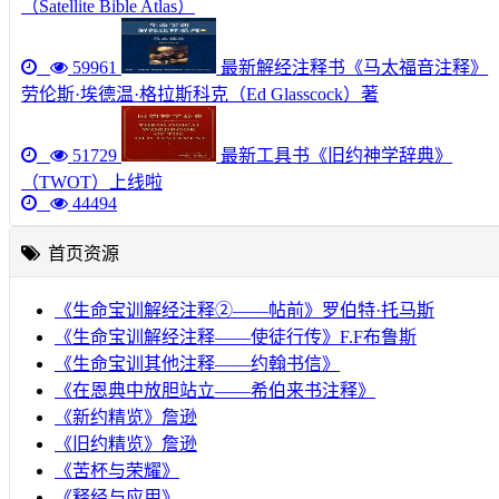
（Satellite Bible Atlas）
59961
最新解经注释书《马太福音注释》
劳伦斯·埃德温·格拉斯科克（Ed Glasscock）著
51729
最新工具书《旧约神学辞典》
（TWOT）上线啦
44494
首页资源
《生命宝训解经注释②——帖前》罗伯特·托马斯
《生命宝训解经注释——使徒行传》F.F布鲁斯
《生命宝训其他注释——约翰书信》
《在恩典中放胆站立——希伯来书注释》
《新约精览》詹逊
《旧约精览》詹逊
《苦杯与荣耀》
《释经与应用》