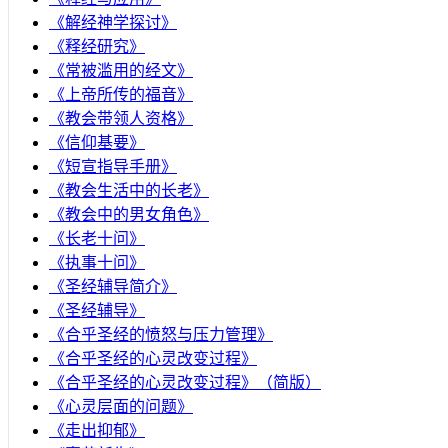
《解经神学探讨》
《释经研究》
《常被滥用的经文》
《上帝所传的福音》
《教会带领人资格》
《信仰基要》
《短宣指导手册》
《教会生活中的长老》
《教会中的男女角色》
《长老十问》
《执事十问》
《圣经辅导简介》
《圣经辅导》
​《合乎圣经的愤怒与压力管理》
《合乎圣经的心灵改变过程》
《合乎圣经的心灵改变过程》（简版）
《心灵层面的问题》
《走出抑郁》