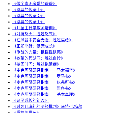
《做个责无旁贷的爸爸》
《恩典的传承①》
《恩典的传承②》
《恩典的传承③》
《儿童主日学教师培训》
《对抗怒火：胜过怒气》
《在风暴中安全无虞：胜过焦虑》
《正如耶稣：健康成长》
《争战的力量：抵挡性诱惑》
《欲望的死胡同：胜过自怜》
《抢回时间：胜过拖延症》
《麦克阿瑟研经指南——马太福音》
《麦克阿瑟研经指南——罗马书》
《麦克阿瑟研经指南——以弗所书》
《麦克阿瑟研经指南——雅各书》
《麦克阿瑟研经指南——基本真理》
《属灵成长的钥匙》
《对婴儿洗礼的圣经批判》马特·韦梅尔
《掌握创世记》