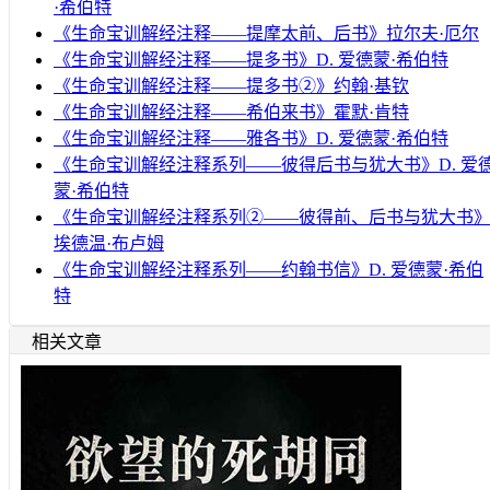
·希伯特
《生命宝训解经注释——提摩太前、后书》拉尔夫·厄尔
《生命宝训解经注释——提多书》D. 爱德蒙·希伯特
《生命宝训解经注释——提多书②》约翰·基钦
《生命宝训解经注释——希伯来书》霍默·肯特
《生命宝训解经注释——雅各书》D. 爱德蒙·希伯特
《生命宝训解经注释系列——彼得后书与犹大书》D. 爱
蒙·希伯特
《生命宝训解经注释系列②——彼得前、后书与犹大书
埃德温·布卢姆
《生命宝训解经注释系列——约翰书信》D. 爱德蒙·希伯
特
相关文章