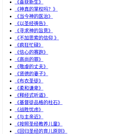
《喜获新生》
《神真的掌权吗？》
《当今神的医治》
《以圣经祷告》
《寻求神的旨意》
《不加思索的信仰 》
《疯狂忙碌》
《信心的赛跑》
《高尚的罪》
《敬虔的丈夫》
《贤德的妻子》
《布衣圣徒》
《柔和谦卑》
《释经式听道》
《基督徒品格的柱石》
《战胜忧虑》
《与主亲近》
《按照圣经教养儿童》
《回归圣经的育儿原则》